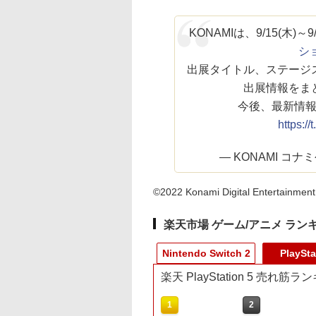
KONAMIは、9/15(木)
ショ
出展タイトル、ステージ
出展情報をま
今後、最新情
https:/
— KONAMI コナミ公
©2022 Konami Digital Entertainment
楽天市場 ゲーム/アニメ ラン
Nintendo Switch 2
PlaySta
楽天 PlayStation 5 売れ筋
10
10
1
1
2
2