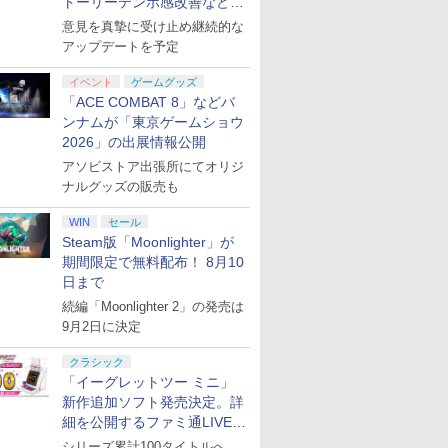
トーリーテンポ感改善などの
 Switch]【町田】保証期間1
枚セット
寝ざめ～【Blu-ray】 [
プターセット CY-RF-B ギフトラッピ
Symphony -the
イドルクラブ Bloom
※3,200ポイントまでご利
再来(完全
アプデを1週間以内に実施
意見を真摯に受け止め継続的な
、冨岡義
ミュージカル『刀剣乱
ング対応
midnight sun- Day2盤
Garden Party』(特装
【Blu-ra
￥7,821
￥28,980
￥7,920
￥8,580
￥4,400
￥8,690
】 劇場版
舞』 ]
【Blu-ray】 [ (V.A.) ]
限定版)【Blu-ray】 [
晴 ]
アップデートを予定
プリペイ
ション ス
 Elite
に
ニンテンドープリペイ
【PS5】進撃の巨人３
【国内正規品】
【Amazon.co.jp限
ニンテンドープリペイ
PlayStation 5 デジタ
Xbox プリペイドカー
【Amazon.co.jp限
ニンテンドープリペイ
プレイステーション ス
GameSir G7 HE 有線
宮﨑駿監督作品集
マリオカー
プレイステ
HyperX Cl
ヤマトよ永
無限城編
矢立肇 ]
円|オンラ
,000円|
コントロー
[Blu-
ド番号 500円|オンライ
【メーカー特典あり】
Thrustmaster スラス
定】劇場版「僕の心の
ド番号 2000円|オンラ
ル・エディション 日本
ド 2,000円 デジタルコ
定】ラブライブ！スー
ド番号 3000円|オンラ
トアチケット 15,000円
ゲームコントローラー
[Blu-ray]
-Switch2
トアチケット 
Gladiate
REBEL3199
座再来
イベント
ゲームグッズ
ード版
 Core
ンコード版
【早期購入特典】「キ
トマスター TH8S シフ
ヤバイやつ」 Blu-
インコード版
語専用 (CFI-2200B01)
ード 【旧 Xbox ギフト
パースター!! Liella!
インコード版
|オンラインコード版
XBOX Series X|S
オンライン
イセンス 
ray]
「ACE COMBAT 8」などバ
￥47,233
￥8,564
ワイト)
ャラクターエディット
ター - PC、PS4、
ray（Amazon.co.jp特
+ ディスクドライブ
カード】 [オンライン
7th LoveLive! ～Fly!
XBOX One Windows
コントロー
ンナムが「東京ゲームショウ
￥500
￥9,680
￥14,141
￥8,800
￥2,000
￥66,849
￥2,000
￥27,500
￥3,000
￥15,000
￥6,799
￥3,000
￥4,482
￥8,760
パーツ：自由の翼パー
PS5、PS5 Pro、Xbox
典：Blu-rayスリーブケ
(CFI-ZDD1J) セット
コード]
MUSIC WORLD♪～
10/11用 PCコントロー
日本正規代
2026」の出展情報公開
カー」DLC 同梱
One、Xbox Series X|S
ース） [Blu-ray]
Blu-ray BOX - Liella!
ラーゲームパッド ホー
6L366AA
対応の高精度 H パター
(ビジュアルシート11枚
ル効果スティック付き
アソビストア出張所にてオリジ
ン シフター
セット付き)
ビデオゲームコントロ
ナルグッズの販売も
ーラー（ブラック）
WIN
セール
Steam版「Moonlighter」が
期間限定で無料配布！ 8月10
日まで
続編「Moonlighter 2」の発売は
9月2日に決定
クラシック
「イーグレットツー ミニ」
新作追加ソフト発売決定。詳
細を公開するファミ通LIVEが
8月27日20時から配信
シリーズ累計100タイトルへ