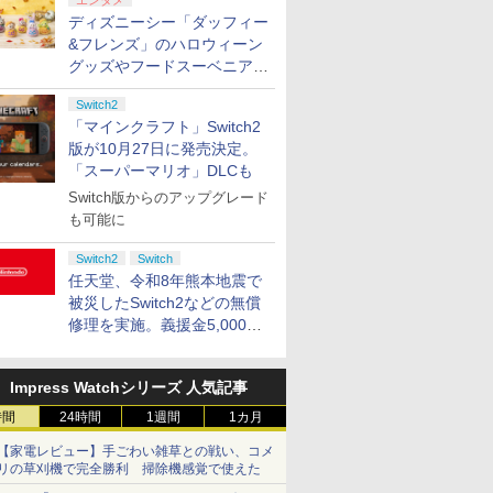
エンタメ
ディズニーシー「ダッフィー
&フレンズ」のハロウィーン
グッズやフードスーベニアが
8月25日より発売
Switch2
「マインクラフト」Switch2
版が10月27日に発売決定。
「スーパーマリオ」DLCも
Switch版からのアップグレード
も可能に
Switch2
Switch
任天堂、令和8年熊本地震で
被災したSwitch2などの無償
修理を実施。義援金5,000万
円の寄付も発表
Impress Watchシリーズ 人気記事
時間
24時間
1週間
1カ月
【家電レビュー】手ごわい雑草との戦い、コメ
リの草刈機で完全勝利 掃除機感覚で使えた