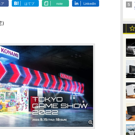
ェア
はてブ
note
LinkedIn
定）