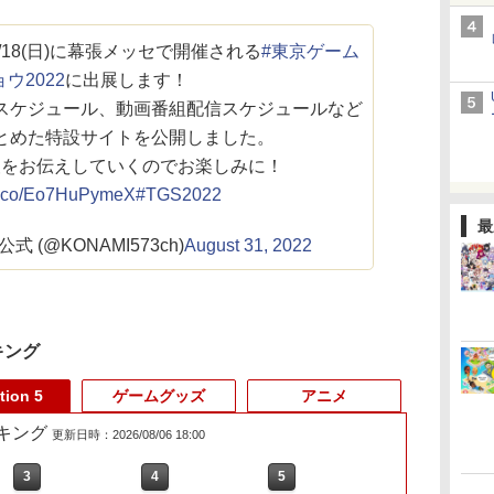
～9/18(日)に幕張メッセで開催される
#東京ゲーム
ウ2022
に出展します！
スケジュール、動画番組配信スケジュールなど
とめた特設サイトを公開しました。
報をお伝えしていくのでお楽しみに！
/t.co/Eo7HuPymeX
#TGS2022
最
式 (@KONAMI573ch)
August 31, 2022
キング
tion 5
ゲームグッズ
アニメ
ランキング
更新日時：2026/08/06 18:00
3
3
4
4
5
5
6
6