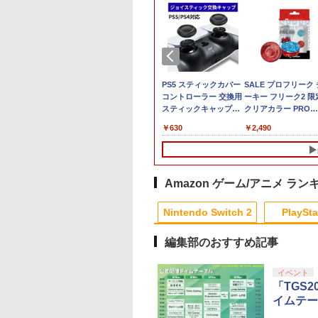
EN RING
コン 鬼武者 Way
【PowerA 公式スト
テイクツー・インタラ
【特典】Nintendo
PS5 スティックカバー
スクウェア・エニッ
SALE プロフリーク 
ished Edition
the Sword【PS5】
ア】パワーエー アドバ
クティブ・ジャパン
Switch 2 冒険家エリオ
コントローラー 交換用
ス FINAL FANTASY V
ーキー フリーク2 限
itch2】 POT-P-
M30821
ンテージ・ワイヤレス
【PS5】グランド・セ
ットの千年物語[スクウ
スティックキャップ
REBIRTH【Switch 
クリアカラー PRO
F6C
JM30821]
コントローラー for
フト・オートVI 【コ
ェア・エニックス]【送
PS4 コントローラー /
POTPABMTA
FREAK Cheeky モ
757
630
￥7,900
￥8,320
￥5,236
￥630
￥5,910
￥2,490
Nintendo Switch 2 -
ードインボックス版、
料無料】《発売済・在
PS5 コントローラー /
[POTPABMTA]
V2 PS5 PS4 NS pro
ブラック 【任天堂公式
配送日：2026年11月12
庫品》
PS5 コントローラー
型 FPS 無段階高さ
ライセンス商品】送料
日、プレイ開始日：
Edge ハンドル 交換用
profreek PS4 PS5
無料 国内2年保証
2026年11月19日】
周辺機器 ホコリ防止 全
nintendo switchプ
[ELJM-31040 PS5 グラ
面保護 快適なグリップ
コン対応【定形外郵
Amazon ゲーム/アニメ ラン
ンド セフト オ-ト 6]
取付簡単 DualSense
のみ送料無料】しま
8
10
1
1
2
2
DualShock4 対応 ブラ
ス堂※箱壊れによる
Nintendo Switch 2
PlaySta
ック 2個入
品交換はお受けでき
せん
編集部のおすすめ記事
10
10
10
10
1
1
1
1
2
2
2
2
イベント
「TGS
イムテー
ト
画 ラブライブ！蓮
[Switch 2] ぽこ あ ポケモン エキスパ
劇場版「鬼滅の刃」無
【中古】劇場版マクロ
【中古】 アナと雪の女
【中古】劇場版マク
リリーフ メンズブロ
ダ
女学院スクールア
ンションパス（ダウンロード版）
限城編 第一章 猗窩座
スF~イツワリノウタヒ
王 MovieNEX ［純正ブ
スF~イツワリノウタ
ク 90mlズボンの尿