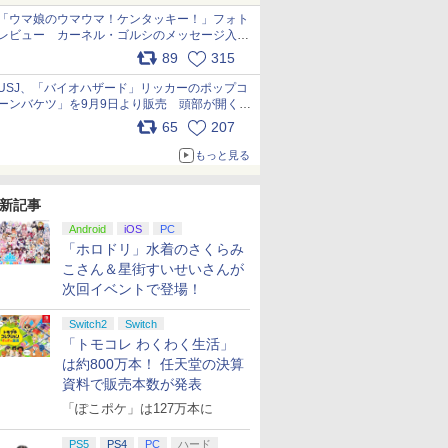
「ウマ娘のウマウマ！ケンタッキー！」フォト
レビュー カーネル・ゴルシのメッセージ入り
パッケージや描き下ろしトレカなどが登場
89
315
pic.x.com/PjnkR9vkXl
USJ、「バイオハザード」リッカーのポップコ
ーンバケツ」を9月9日より販売 頭部が開く仕
組み。味は恐怖を堪のう「味噌フレーバー」
65
207
pic.x.com/81MuXGahVM
もっと見る
新記事
Android
iOS
PC
「ホロドリ」水着のさくらみ
こさん＆星街すいせいさんが
次回イベントで登場！
Switch2
Switch
「トモコレ わくわく生活」
は約800万本！ 任天堂の決算
資料で販売本数が発表
「ぽこポケ」は127万本に
7
7
8
8
9
9
10
10
PS5
PS4
PC
ハード