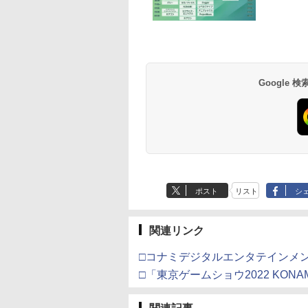
ピ
ルクラブ Bloom
※3,200ポイントまでご利用可
再来(完全生産限定版)
メ~ Blu-ray Disc (PS3
ルーレイ＋純正ケー
メ~ Blu-ray Disc (P
ミ・ニオイをブロッ
den Party』(特装
【Blu-ray】 [ 吾峠呼世
専用ソフト収録) ハイ
ス］ ディズニー (出演)
専用ソフト収録) ハ
送料 無料
580
￥4,400
￥8,690
￥350
￥780
￥431
￥2,858
)【Blu-ray】 [
晴 ]
ブリッドパック
クリス・バック (監督)
ブリッドパック
テンドープリペイ
イステーション ス
eSir G7 HE 有線
駿監督作品集
マリオカート ワールド
プレイステーション ス
HyperX Clutch
ヤマトよ永遠に
スプラトゥーン レイダ
PlayStation 5 デジタ
【純正品】Xbox ワイ
劇場版「鬼滅の刃」無
スプラトゥーン レイ
Beast of
Xbox プリペイドカ
劇場版「鬼滅の刃」
肇 ]
ジェニファー・リー
号 3000円|オンラ
チケット 15,000円
ムコントローラー
-ray]
-Switch2
トアチケット 3,000円|
Gladiate Xbox公式ラ
REBEL3199 6 [Blu-
ース|オンラインコード
ル・エディション 日本
ヤレス コントローラー
限城編 第一章 猗窩座再
ース -Switch2
Reincarnation -PS5
ド 5,000円 デジタル
限城編 第一章 猗窩
(監督) ウォルト・ディ
コード版
ンラインコード版
X Series X|S
オンラインコード版
イセンス ゲーミング
ray]
版
語専用 Console
+ USB-C® ケーブル
来 通常版 [Blu-ray]
【特典】プロダクト
ード 【旧 Xbox ギ
来 通常版 [DVD]
ズニー 字幕:日本語, 英
,233
￥8,564
￥6,455
X One Windows
コントローラー 有線
Language: Japanese
ード 封入
カード】 [オンライ
語 言語:日本語, 英語
Google
000
,000
799
￥3,000
￥4,482
￥8,760
￥5,832
￥55,000
￥8,300
￥3,964
￥7,286
￥5,000
￥3,523
/11用 PCコントロー
日本正規代理店品
only (CFI-2200B01)
コード]
Blu-ray
ゲームパッド ホー
6L366AA
果スティック付き
オゲームコントロ
ー（ブラック）
ポスト
リスト
シ
関連リンク
□コナミデジタルエンタテインメ
□「東京ゲームショウ2022 KON