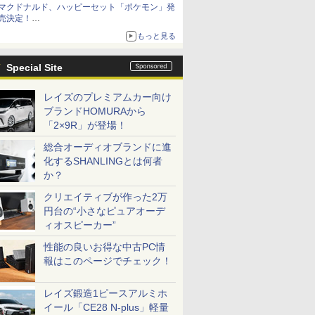
マクドナルド、ハッピーセット「ポケモン」発
売決定！
ポケモン30周年記念で30匹が大集合
もっと見る
Special Site
レイズのプレミアムカー向け
ブランドHOMURAから
「2×9R」が登場！
総合オーディオブランドに進
化するSHANLINGとは何者
か？
クリエイティブが作った2万
円台の“小さなピュアオーデ
ィオスピーカー”
性能の良いお得な中古PC情
報はこのページでチェック！
レイズ鍛造1ピースアルミホ
イール「CE28 N-plus」軽量