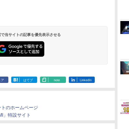
S3
ク
ブルーレイ + DVD セッ
ブ・ザ・パトリオット
(2023年版) ブルーレイ
Nintendo 対応 スイッ
[ 篠原侑 ]
[Nintendo
リアカード3
￥697
イ
ト/アニメーション
(スペシャルエディショ
【Blu-ray】
チ スイッチツー シン
週間
（竈門炭治郎
￥4,310
￥830
￥5,480
￥3,480
￥7,274
￥4,400
￥7,450
[Blu-ray]【返品種別
ン)
プル ミニマル PUレザ
勇、猗窩座）
ダ
ー
無
Nintendo Switch 2(日
【純正品】ディスクド
【純正品】Xbox ワイ
劇場版「鬼滅の刃」無
ニンテンドープリペイ
【純正品】DualSense
【純正品】Xbox 充電
『映画 ラブライブ！蓮
ニンテンドープリペイ
【純正品】DualSense
【純正品】Xbox ワイ
劇場版「鬼滅の刃」無
ニンテンドー
プレイステー
【純正品】Xbox
ヤマトよ永遠
A】
ー 革 カバー ポーチ ス
「鬼滅の刃」
コ
座再
本語・国内専用)
ライブ(CFI-ZDD1J)
ヤレス コントローラー
限城編 第一章 猗窩座再
ド番号 9000円|オンラ
ワイヤレスコントロー
式バッテリー + USB-C
ノ空女学院スクールア
ド番号 5000円|オンラ
ワイヤレスコントロー
ヤレス コントローラー
限城編 第一章 猗窩座
ド番号 1000
トアチケット 10
ワイヤレス 
REBEL3199 7 
トラップ付属 オシャレ
第一章 猗窩
コ
フト
PlayStation 5
(ロボット ホワイト)
来 完全生産限定版
インコード版
ラー ミッドナイト ブ
ケーブル
イドルクラブ Bloom
インコード版
ラー(CFI-ZCT2J)
(カーボンブラック)
再来 完全生産限定版
インコード版
オンラインコ
ラー Series 2
ray]
ソフト 収納 ガジェッ
￥55,603
ン
[Blu-ray]
ラック(CFI-ZCT2J01)
Garden Party』Blu-
[DVD]
Edition (ホ
トケース クリスマス
 検索で当サイトの記事を優先表示させる
￥11,849
￥7,681
￥8,698
￥9,000
￥10,737
￥2,618
￥8,589
￥5,000
￥10,737
￥8,020
￥7,828
￥1,000
￥10,000
￥18,755
￥8,760
ray（特装限定版）
ギフト プレゼント 送
料無料
ェア
はてブ
note
LinkedIn
ントのホームページ
AMI」特設サイト