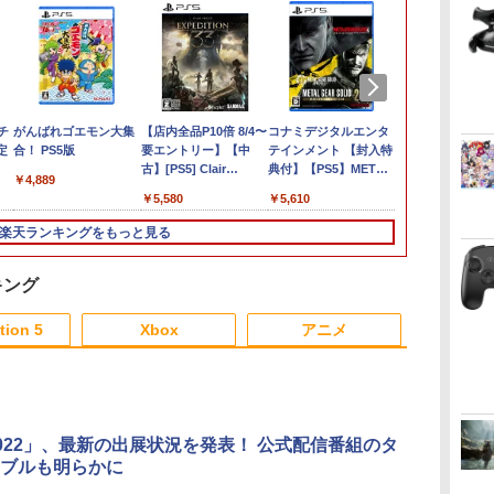
ク
チ
●【新品】【Switch2】
がんばれゴエモン大集
Nintendo Switch 2 ゼ
【店内全品P10倍 8/4〜
Fit Boxing 3 -Your パ
コナミデジタルエンタ
任天堂 【Swi
ファイナルフ
II
定
スプラトゥーン レイダ
合！ PS5版
ノブレイド ディフィニ
要エントリー】【中
ーソナルトレーナー
テインメント 【封入特
ーパーマリオ
ー レゾナンス
2】
ース 【CERO A(全年齢
ティブ・エディション
古】[PS5] Clair
Nintendo Switch 2
典付】【PS5】METAL
ズ ワンダー Ni
ELJM-30964
￥4,889
デル
対象)】
Nintendo Switch 2
Obscur: Expedition
Edition 【Switch2】
GEAR SOLID:
Switch 2 Edi
￥6,500
￥6,820
￥5,580
￥6,910
￥5,610
￥7,570
￥6,520
凹
Edition[任天堂]【送料
33(クレール・オブスキ
NXS-P-BDWKC
MASTER
んなでリンリ
調節
無料】《発売済・在庫
ュール:エクスペディシ
COLLECTION Vol.2
[NXS-P-AQM
楽天ランキングをもっと見る
品》
ョン 33) Kepler
[ELJM-30900 PS5 メタ
ス-パ-マリオ
ロ
Interactive(20250424)
ルギアソリッド マス
ワンダ- ミン
便
タ-コレクション 2]
リンパ-ク]
キング
リ
3
3
4
4
5
5
6
6
返
tion 5
Xbox
アニメ
ま
3
3
3
3
4
4
4
4
5
5
5
5
6
6
6
6
2022」、最新の出展状況を発表！ 公式配信番組のタ
ブルも明らかに
ロ
ッ
【中古】太鼓の達人Wii
【送料無料】[先着特典
【中古】メタルギア ソ
千と千尋の神隠し 舞台
Switch2 ケース レザー
『ダークギャザリン
【中古】コナ
【通常版 Blu-
ヒ
シ
決定版(ソフト単品版)
付]モアナと伝説の海2
リッド 4 ガンズ・オ
版ダブルキャスト
ケース スイッチ2
グ』 第1巻【Blu-ray】
～地球は希望
ray/DVD】