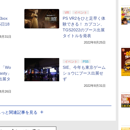
VR
イベント
box
PS VR2をひと足早く体
5日18
験できる！ カプコン、
TGS2022のブース出展
タイトルを発表
年8月31日
2022年8月25日
イベント
PS5
「Wo
SIE、今年も東京ゲーム
nasty」
ショウにブース出展せ
の出展タ
ず
2022年8月31日
年8月26日
もっと関連記事を見る