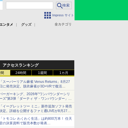
Impress サイト
全カテゴリ
エンタメ
グッズ
アクセスランキング
時間
24時間
1週間
1カ月
「スーパーリアル麻雀 Venus Returns」8月27
日に発売決定。脱衣麻雀が3D×VRで復活
発売から2週間は20%オフになるセールが実施
バーガーキング、2026年“ワンパウンダーシリ
ーズ”第3弾「ダーティ ザ・ワンパウンダー」を
8月7日発売
「イーグレットツー ミニ」新作追加ソフト発売
「特製ガーリックマヨソース」を使用した超大
決定。詳細を公開するファミ通LIVEが8月27日
型チーズバーガー
20時から配信
「トモコレ わくわく生活」は約800万本！ 任天
シリーズ累計100タイトルへ
堂の決算資料で販売本数が発表
「ぽこポケ」は127万本に