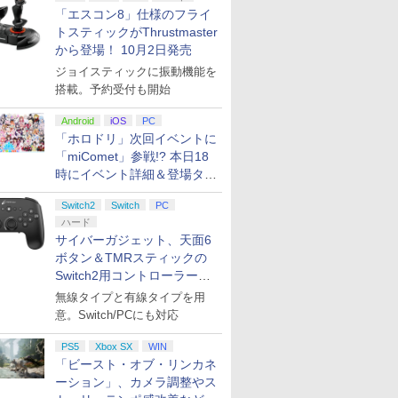
「エスコン8」仕様のフライ
トスティックがThrustmaster
から登場！ 10月2日発売
ジョイスティックに振動機能を
搭載。予約受付も開始
tch2】ス
ァンタジ
【店内全品P10倍 8/4〜
【特典】ドラゴンクエ
任天堂 【Switch2】ゼ
【中古】 ゲームソフト
ELDEN RING
カプコン 鬼武者 Way
【Power
テイクツー
Android
iOS
PC
ブラザー
 【PS5】
要エントリー】【予約
ストI＆II PS5版(40周
ルダの伝説 ブレス オブ
通常版 バイオハザード
Tarnished Edition
of the Sword【PS5】
ア】パワー
クティブ・
ntendo
前日発送】[Switch2]
年スライムアクリルチ
ザ ワイルド Nintendo
レクイエム プレイステ
【Switch2】 POT-P-
ELJM30821
ンテージ・
【PS5】
「ホロドリ」次回イベントに
tion ＋ み
Nintendo Switch
ャーム)
Switch 2 Edition
ーション5 ホラーADV
AAF6C
[ELJM30821]
コントローラ
フト・オー
「miComet」参戦!? 本日18
￥7,660
￥6,602
￥7,710
￥6,680
￥7,757
￥7,630
￥7,900
￥8,320
ンパーク
Sports Resort(ニンテ
[NXS-P-AAAAH NSW2
ELJM-30814【飾磨
Nintendo S
ードインボ
時にイベント詳細＆登場タレ
XB NSW2
ンドースイッチ スポー
ゼルダノデンセツ ブレ
店】【代金引換不可・
ブラック 
配送日：20
ント公開
ブラザ-ズ
ツリゾート) 任天堂
ス オブ ザ ワイルド]
日時指定不可】【ポス
ライセンス
日、プレイ
Switch2
Switch
PC
ナデリン
(20261022)
ト投函】
無料 国内
2026年11
ハード
[ELJM-31
サイバーガジェット、天面6
ンド セフト 
ボタン＆TMRスティックの
7
7
8
9
8
10
Switch2用コントローラーを9
月下旬発売！
無線タイプと有線タイプを用
意。Switch/PCにも対応
7
7
7
7
8
8
8
8
9
9
9
9
10
10
10
10
PS5
Xbox SX
WIN
「ビースト・オブ・リンカネ
ミ 桃太郎電鉄ワールド
ミュージカル『刀剣乱
【新品保証付】レトロフリーク (レト
Ensemble Stars!!
『映画 ラブライブ！蓮
[Switch 2] ぽこ あ ポ
劇場版「鬼
ーション」、カメラ調整やス
でまわってる！～
【場面写ク
舞』 ～静かなる夜半の
ロゲーム互換機) コントローラーアダ
Cast Live Starry
ノ空女学院スクールア
ンションパス（ダウンロー
限城編 第