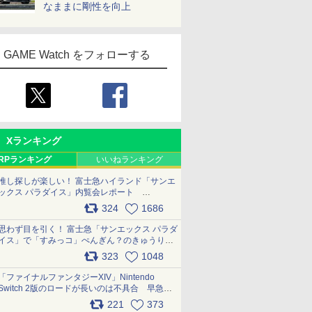
なままに剛性を向上
GAME Watch をフォローする
Xランキング
RPランキング
いいねランキング
推し探しが楽しい！ 富士急ハイランド「サンエ
ックス パラダイス」内覧会レポート
pic.x.com/p718c0QB0k
324
1686
思わず目を引く！ 富士急「サンエックス パラダ
イス」で「すみっコ」ぺんぎん？のきゅうりド
ッグを食べてみた イラストそのままのメニュ
323
1048
ー化に挑戦。これが意外にもおいしい
pic.x.com/Kgl04hZaeg
「ファイナルファンタジーXIV」Nintendo
Switch 2版のロードが長いのは不具合 早急に
アップデートできるよう対応中
221
373
pic.x.com/s9S3nRCAGa