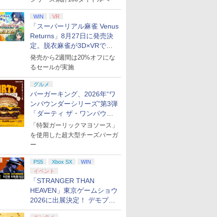
WIN
VR
「スーパーリアル麻雀 Venus
Returns」8月27日に発売決
定。脱衣麻雀が3D×VRで復
活
発売から2週間は20%オフにな
るセールが実施
グルメ
バーガーキング、2026年“ワ
ンパウンダーシリーズ”第3弾
「ダーティ ザ・ワンパウン
ダー」を8月7日発売
「特製ガーリックマヨソース」
を使用した超大型チーズバーガ
ー
PS5
Xbox SX
WIN
イベント
「STRANGER THAN
HEAVEN」東京ゲームショウ
2026に出展決定！ デモプレ
イや体験型展示も