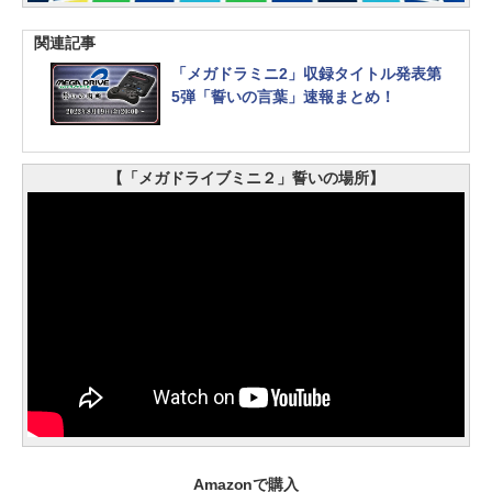
関連記事
「メガドラミニ2」収録タイトル発表第
5弾「誓いの言葉」速報まとめ！
【「メガドライブミニ２」誓いの場所】
Amazonで購入