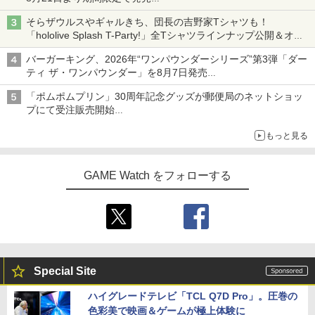
組分け帽子ドーナツなど見た目も楽しい商品が登場
そらザウルスやギャルきち、団長の吉野家Tシャツも！
「hololive Splash T-Party!」全Tシャツラインナップ公開＆オン
ライン販売開始
バーガーキング、2026年“ワンパウンダーシリーズ”第3弾「ダー
ティ ザ・ワンパウンダー」を8月7日発売
「特製ガーリックマヨソース」を使用した超大型チーズバーガー
「ポムポムプリン」30周年記念グッズが郵便局のネットショッ
プにて受注販売開始
「おもちもちもちクッション」など今年だけの限定商品が登場
もっと見る
GAME Watch をフォローする
Special Site
ハイグレードテレビ「TCL Q7D Pro」。圧巻の
色彩美で映画＆ゲームが極上体験に