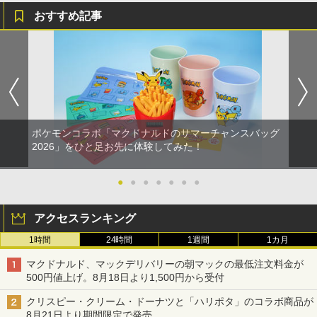
おすすめ記事
ポケモンコラボ「マクドナルドのサマーチャンスバッグ
2026」をひと足お先に体験してみた！
●
●
●
●
●
●
●
アクセスランキング
1時間
24時間
1週間
1カ月
マクドナルド、マックデリバリーの朝マックの最低注文料金が
500円値上げ。8月18日より1,500円から受付
クリスピー・クリーム・ドーナツと「ハリポタ」のコラボ商品が
8月21日より期間限定で発売