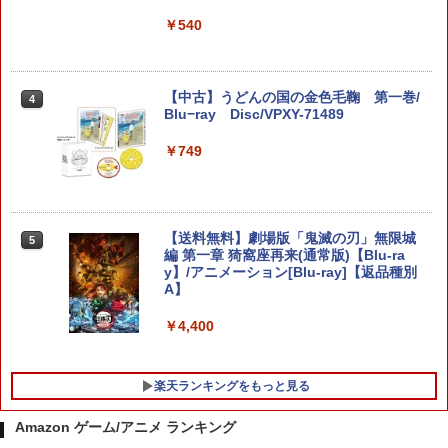
￥6,526
ーチ 収納ケース ハードケース ポーチ 収
納バッグ 耐衝撃 スイッチ2 キャリングケ
￥540
ース 軽量 ◇ALW-PU-001
【特典】MARVEL Tōkon: Fighting So
￥1,680
任天堂 【Switch2】ゼルダの伝説 ブレス
4
4
uls(【早期購入封入特典】ロビーのアイ
オブ ザ ワイルド Nintendo Switch 2 Ed
【中古】うどんの国の金色毛鞠 第一巻/
4
テムセット)
ition [NXS-P-AAAAH NSW2 ゼルダノデ
Blu−ray Disc/VPXY-71489
ンセツ ブレス オブ ザ ワイルド]
￥6,782
[Switch 2] ぽこ あ ポケモン エキスパン
￥749
4
ションパス（ダウンロード版）※3,200
￥7,710
ポイントまでご利用可
【特典】トゥームレイダー：レガシー・
￥4,400
5
オブ・アトランティス(【早期購入同梱特
鬼武者 Way of the Sword 【Switch2】
【送料無料】劇場版「鬼滅の刃」無限城
5
5
典】コスチューム「ララ・クロフト・サ
POT-P-ABNMA
編 第一章 猗窩座再来(通常版)【Blu-ra
バイバー(仮)」（ゲーム内コンテンツ）)
y】/アニメーション[Blu-ray]【返品種別
A】
レトロフリーク レッド×ホワイト ( レト
￥7,730
5
￥7,012
ロゲーム互換機 )（ コントローラーアダ
プターセット ）CY-RF-RW HDMI出力 ど
￥4,400
こでもセーブ 互換機種 FC SFC SNES G
B GBC GBA MD GEN PCE TG-16 PCE
SG
楽天ランキングをもっと見る
￥25,300
Amazon ゲーム/アニメ ランキング