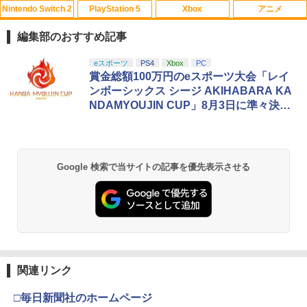
Nintendo Switch 2
PlayStation 5
Xbox
アニメ
編集部のおすすめ記事
スプラトゥーン レイダース|オンライン
PlayStation 5 デジタル・エディション
【純正品】Xbox ワイヤレス コントロー
劇場版「鬼滅の刃」無限城編 第一章 猗
eスポーツ
PS4
Xbox
PC
1
1
1
1
コード版
日本語専用 Console Language: Japan
ラー + USB-C® ケーブル
窩座再来 通常版 [Blu-ray]
賞金総額100万円のeスポーツ大会「レイ
ese only (CFI-2200B01)
ンボーシックス シージ AKIHABARA KA
￥5,832
￥8,300
￥3,982
NDAMYOUJIN CUP」8月3日に準々決勝
￥55,000
戦を開催！
【純正品】Xbox ワイヤレス コントロー
2
スプラトゥーン レイダース -Switch2
劇場版「鬼滅の刃」無限城編 第一章 猗
Beast of Reincarnation -PS5 【特典】
ラー (ロボット ホワイト)
2
2
2
Google 検索で当サイトの記事を優先表示させる
窩座再来 通常版 [DVD]
プロダクトコード 封入
￥6,447
￥7,681
￥3,523
￥7,286
【純正品】Xbox ワイヤレス コントロー
3
ラー (カーボンブラック)
Nintendo Switch 2(日本語・国内専用)
【Amazon.co.jp限定】劇場版モノノ怪
【純正品】ディスクドライブ(CFI-ZDD1
3
3
3
第三章 蛇神 (Amazon.co.jp限定オリジ
J) PlayStation 5
関連リンク
￥8,020
ナル三方背収納ケース付きコレクション)
￥55,491
(オリジナル特典:オリジナル巾着＋メー
￥11,849
□毎日新聞社のホームページ
カー特典:【坤と離】二振りの剣、十翼よ