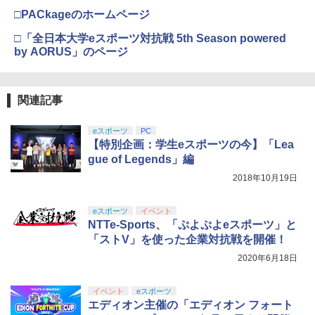
り来たる！スタジオ描き下ろしイラスト
□PACkageのホームページ
【純正品】Xbox 充電式バッテリー + US
4
ボード付) [Blu-ray]
B-C ケーブル
□「全日本大学eスポーツ対抗戦 5th Season powered
【純正品】DualSense ワイヤレスコン
ニンテンドープリペイド番号 9000円|オ
4
4
￥10,780
トローラー ミッドナイト ブラック(CFI-
by AORUS」のページ
ンラインコード版
￥2,618
ZCT2J01)
￥9,000
￥10,737
劇場版「鬼滅の刃」無限城編 第一章 猗
4
関連記事
窩座再来 完全生産限定版 [Blu-ray]
【国内正規品】Thrustmaster スラスト
5
マスター TH8S シフター - PC、PS4、P
ニンテンドープリペイド番号 5000円|オ
eスポーツ
PC
5
￥8,698
【純正品】DualSense ワイヤレスコン
S5、PS5 Pro、Xbox One、Xbox Serie
ンラインコード版
5
【特別企画：学生eスポーツの今】「Lea
トローラー(CFI-ZCT2J)
s X|S 対応の高精度 H パターン シフター
gue of Legends」編
￥5,000
￥10,737
￥14,141
2018年10月19日
『映画 ラブライブ！蓮ノ空女学院スクー
5
ルアイドルクラブ Bloom Garden Part
eスポーツ
イベント
y』Blu-ray（特装限定版）
NTTe-Sports、「ぷよぷよeスポーツ」と
「ストV」を使った企業対抗戦を開催！
￥8,589
2020年6月18日
イベント
eスポーツ
エディオン主催の「エディオン フォート