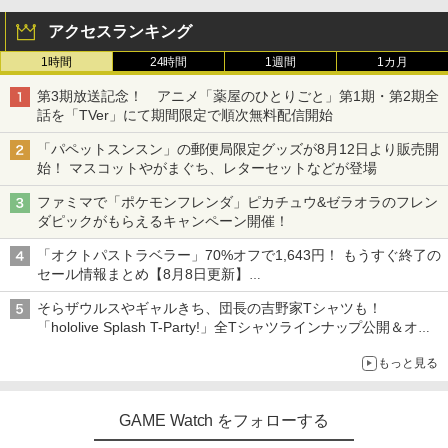
アクセスランキング
1時間
24時間
1週間
1カ月
第3期放送記念！ アニメ「薬屋のひとりごと」第1期・第2期全
話を「TVer」にて期間限定で順次無料配信開始
「パペットスンスン」の郵便局限定グッズが8月12日より販売開
始！ マスコットやがまぐち、レターセットなどが登場
ファミマで「ポケモンフレンダ」ピカチュウ&ゼラオラのフレン
ダピックがもらえるキャンペーン開催！
「オクトパストラベラー」70%オフで1,643円！ もうすぐ終了の
セール情報まとめ【8月8日更新】
ニンテンドーeショップでは「大神 絶景版」が67%オフで990円
そらザウルスやギャルきち、団長の吉野家Tシャツも！
「hololive Splash T-Party!」全Tシャツラインナップ公開＆オン
ライン販売開始
もっと見る
GAME Watch をフォローする