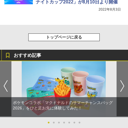
ナイトカップ2022」が8月10日より開催
2022年8月3日
トップページに戻る
おすすめ記事
ポケモンコラボ「マクドナルドのサマーチャンスバッグ
2026」をひと足お先に体験してみた！
●
●
●
●
●
●
●