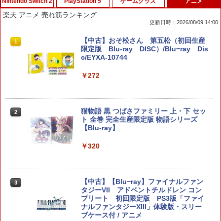
Nintendo Switch 2
PlayStation 5
ゲームグッズ
アニメ
楽天 アニメ 売れ筋ランキング
更新日時：2026/08/09 14:00
ホリ ワイヤレスホリパッド TURBO for
シティーズ：スカイライン リマスター
PS Vita 2000 アナログスティック・スラ
【中古】おそ松さん 第五松（初回生産
1
1
1
1
Nintendo Switch 2 ルビーマゼンタ [N
ジャパン・スペシャル・エディション
イドパッド修理用基板 部品 パーツ L R
限定版 Blu-ray DISC）/Blu−ray Dis
SX-134]
互換 黒 ブラック オリジナルウエス スラ
c/EYXA-10744
イドパッド
￥5,591
￥7,580
￥272
￥750
RIDE 6
【特典】ドラゴンクエストモンスターズ
猫物語 黒 つばさファミリー 上・下 セッ
2
2
2
4 枯れ木の国のビアンカ・フローラ S
＼マラソン限定★エントリーでP10倍／S
ト 全巻 完全生産限定版 物語シリーズ
2
witch2版(【早期購入封入特典】冒険ス
team Deck OLED / LCD フィルム 保護
【Blu-ray】
￥5,901
タートダッシュセット)
フィルム ガラスフィルム 本体 保護 フィ
ルム シート 液晶保護 ガラス スチーム ス
￥320
チームデック OLED スチームデック LC
￥7,623
D ガイド枠 指紋防止
【特典】ファイナルファンタジー レゾナ
￥998
3
【中古】【Blu−ray】ファイナルファン
3
ンス PS5版(【初回封入特典】魔導船＆
ゼルダの伝説 ブレス オブ ザ ワイルド
タジーVII アドベントチルドレン コン
3
かけだし騎士の応援パック・かけだし騎
Nintendo Switch 2 Edition
プリート 初回限定版 PS3版「ファイ
士のスタートダッシュパック)
ナルファンタジーXIII」体験版・スリー
Nintendo Switch2 専用 スリムハードポ
ブケース付 / アニメ
￥7,680
3