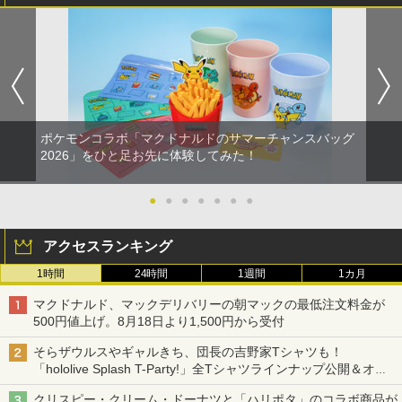
ポケモンコラボ「マクドナルドのサマーチャンスバッグ
2026」をひと足お先に体験してみた！
●
●
●
●
●
●
●
アクセスランキング
1時間
24時間
1週間
1カ月
マクドナルド、マックデリバリーの朝マックの最低注文料金が
500円値上げ。8月18日より1,500円から受付
そらザウルスやギャルきち、団長の吉野家Tシャツも！
「hololive Splash T-Party!」全Tシャツラインナップ公開＆オン
ライン販売開始
クリスピー・クリーム・ドーナツと「ハリポタ」のコラボ商品が