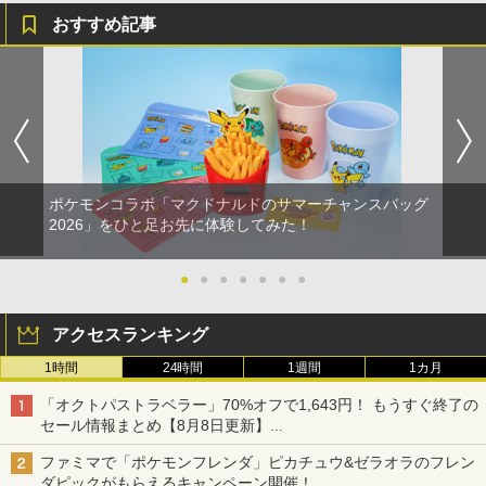
おすすめ記事
ポケモンコラボ「マクドナルドのサマーチャンスバッグ
2026」をひと足お先に体験してみた！
●
●
●
●
●
●
●
アクセスランキング
1時間
24時間
1週間
1カ月
「オクトパストラベラー」70%オフで1,643円！ もうすぐ終了の
セール情報まとめ【8月8日更新】
ニンテンドーeショップでは「大神 絶景版」が67%オフで990円
ファミマで「ポケモンフレンダ」ピカチュウ&ゼラオラのフレン
ダピックがもらえるキャンペーン開催！