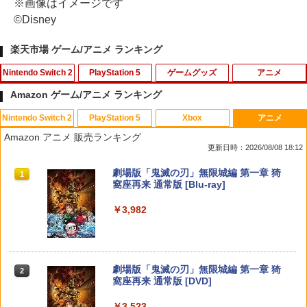
※画像はイメージです
©Disney
楽天市場 ゲーム/アニメ ランキング
Nintendo Switch 2
PlayStation 5
ゲームグッズ
アニメ
Amazon ゲーム/アニメ ランキング
Nintendo Switch 2
PlayStation 5
Xbox
アニメ
【特典】ドラゴンクエストモンスターズ
【中古】PS5龍が如く8外伝 Pirates i
【中古】グランド・セフト・オートV
バイオハザード:ヴェンデッタ スペシャ
1
1
1
1
Amazon アニメ 販売ランキング
4 枯れ木の国のビアンカ・フローラ S
n Hawaii
【CEROレーティング「Z」】 - PS3
ル・プライス【Blu-ray】 [ ケビン・ドー
更新日時：2026/08/08 18:12
witch2版(【早期購入封入特典】冒険ス
マン ]
タートダッシュセット)
￥1,989
￥446
スプラトゥーン レイダース|オンライン
PlayStation 5 デジタル・エディション
【純正品】Xbox ワイヤレス コントロー
劇場版「鬼滅の刃」無限城編 第一章 猗
1
1
1
1
￥1,369
コード版
日本語専用 Console Language: Japan
ラー + USB-C® ケーブル
窩座再来 通常版 [Blu-ray]
￥7,623
ese only (CFI-2200B01)
￥5,832
￥8,300
￥3,982
￥55,000
ソニー・インタラクティブエンタテイン
【中古】WinningPost 4
バイオハザード:インフィニット ダーク
2
2
2
メント 【PS5】Marvel’s Spider-Man 2
任天堂 【Switch2】ゼルダの伝説 ブレス
ネス スペシャル・プライス【Blu-ray】 [
2
通常版 [ECJS-00035 PS5 マーベルス
オブ ザ ワイルド Nintendo Switch 2 Ed
株式会社カプコン ]
￥549
パイダーマン2 ツウジョウ]【MARVELC
【純正品】Xbox ワイヤレス コントロー
ition [NXS-P-AAAAH NSW2 ゼルダノデ
2
スプラトゥーン レイダース -Switch2
劇場版「鬼滅の刃」無限城編 第一章 猗
orner】
Beast of Reincarnation -PS5 【特典】
ラー (ロボット ホワイト)
2
2
ンセツ ブレス オブ ザ ワイルド]
2
￥1,369
窩座再来 通常版 [DVD]
プロダクトコード 封入
￥6,446
￥3,980
￥7,681
￥7,710
￥3,523