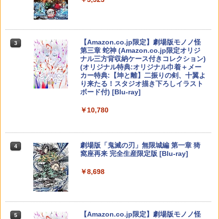
￥7,286
PS Vita 2000 アナログスティック・スラ
3
バイオハザード:デスアイランド スペシ
3
イドパッド修理用基板 部品 パーツ L R
ャル・プライス【Blu-ray】 [ 羽住英一郎
互換 黒 ブラック オリジナルウエス スラ
【中古】PS5ソフト ドラゴンクエストVII
【純正品】Xbox ワイヤレス コントロー
ELDEN RING Tarnished Edition 【Swit
]
3
3
3
イドパッド
Reimagined
ラー (カーボンブラック)
ch2】 POT-P-AAF6C
Nintendo Switch 2(日本語・国内専用)
【Amazon.co.jp限定】劇場版モノノ怪
【純正品】ディスクドライブ(CFI-ZDD1
3
3
3
￥1,369
第三章 蛇神 (Amazon.co.jp限定オリジ
J) PlayStation 5
￥750
￥4,320
￥8,020
￥7,757
ナル三方背収納ケース付きコレクション)
￥55,491
(オリジナル特典:オリジナル巾着＋メー
￥11,980
カー特典:【坤と離】二振りの剣、十翼よ
新劇場版銀魂 -吉原大炎上ー (通常版)【B
4
り来たる！スタジオ描き下ろしイラスト
【中古】桃太郎電鉄15 五大ボンビー登
【純正品】Xbox 充電式バッテリー + US
4
lu-ray】 [ 杉田智和 ]
4
ボード付) [Blu-ray]
【特典】ドラゴンズドグマ 2：ダークア
場!の巻
任天堂 スーパー マリオパーティ ジャン
B-C ケーブル
4
4
リズン PS5版(【早期購入封入特典】D
【純正品】DualSense ワイヤレスコン
ボリー Nintendo Switch 2 Edition + ジ
ニンテンドープリペイド番号 9000円|オ
4
￥4,118
4
￥10,780
Lコード)
トローラー ミッドナイト ブラック(CFI-
ャンボリーTV【Switch 2】 NXSPA7HL
￥857
ンラインコード版
￥2,618
ZCT2J01)
B [NXSPA7HLB]
￥5,090
￥9,000
￥10,737
￥7,930
劇場版「鬼滅の刃」無限城編 第一章 猗
4
アニプレックス ブルーレイディスク
5
窩座再来 完全生産限定版 [Blu-ray]
【中古】Nintendo リングフィット アド
【国内正規品】Thrustmaster スラスト
5
劇場版「鬼滅の刃」無限列車編 通常版
5
ベンチャー [Nintendo Switch]【府中
シティーズ：スカイライン リマスター
マスター TH8S シフター - PC、PS4、P
ニンテンドープリペイド番号 5000円|オ
5
5
￥8,698
ル・シーニュ】保証期間1週間
ジャパン・スペシャル・エディション
【純正品】DualSense ワイヤレスコン
S5、PS5 Pro、Xbox One、Xbox Serie
スーパー マリオパーティ ジャンボリー
ンラインコード版
5
￥4,400
5
トローラー(CFI-ZCT2J)
s X|S 対応の高精度 H パターン シフター
Nintendo Switch 2 Edition ＋ ジャンボ
￥1,200
リーTV 【Switch2】 NXS-P-A7HLB
￥5,591
￥5,000
￥10,737
￥14,141
￥8,170
【Amazon.co.jp限定】劇場版モノノ怪
5