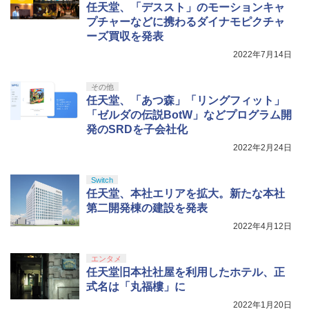
パステルカラー かわいい Nintendo スイ
守徹 ]
【国内正規品】Thrustmaster スラスト
5
任天堂、「デススト」のモーションキャ
ッチ2 対応 スイッチ スイッチツー ニン
マスター TH8S シフター - PC、PS4、P
【特典】三國志14 with パワーアップキ
ニンテンドープリペイド番号 5000円|オ
5
5
プチャーなどに携わるダイナモピクチャ
￥8,698
テンドー カバー ポーチ ストラップ 新型
【純正品】DualSense ワイヤレスコン
S5、PS5 Pro、Xbox One、Xbox Serie
ット Complete Edition PS5版(【早期
￥4,321
ンラインコード版
5
ーズ買収を発表
ジョイコン ソフト ケーブル 収納可能 ク
トローラー(CFI-ZCT2J)
s X|S 対応の高精度 H パターン シフター
購入封入特典】シナリオ「覇気雄心」)
リスマス ギフト プレゼント 送料無料
￥5,000
2022年7月14日
￥10,737
￥14,141
￥8,228
￥2,100
『映画 ラブライブ！蓮ノ空女学院スクー
5
その他
ルアイドルクラブ Bloom Garden Part
任天堂、「あつ森」「リングフィット」
y』Blu-ray（特装限定版）
「ゼルダの伝説BotW」などプログラム開
送料無料 JSS【2個セット BRICK game
5
発のSRDを子会社化
￥8,589
テトリス ビッグ ゲーム機】ゲームウォ
ッチ ゲーム レトロゲーム 景品 粗
2022年2月24日
品 携帯 暇つぶし 液晶 高齢者 単
純 簡単 シンプル 単3電池 ミニゲ
Switch
ーム GAME ポータブル ボケ防止
任天堂、本社エリアを拡大。新たな本社
携帯ゲーム ブロックくずし 大きい
第二開発棟の建設を発表
￥2,980
2022年4月12日
エンタメ
任天堂旧本社社屋を利用したホテル、正
式名は「丸福樓」に
2022年1月20日