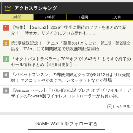
アクセスランキング
1時間
24時間
1週間
1カ月
【特集】【Switch2】2026年後半に期待のソフトをまとめて紹
介！ 「時オカ」リメイクにフロム新作も……
第3期放送記念！ アニメ「薬屋のひとりごと」第1期・第2期全
話を「TVer」にて期間限定で順次無料配信開始
「オクトパストラベラー」70%オフで1,643円！ もうすぐ終了の
セール情報まとめ【8月8日更新】
ニンテンドーeショップでは「大神 絶景版」が67%オフで990円
「パペットスンスン」の郵便局限定グッズが8月12日より販売開
始！ マスコットやがまぐち、レターセットなどが登場
【Amazonセール】「ゼルダの伝説 ブレス オブ ザ ワイルド」デ
ザインのPowerA製ワイヤレスコントローラーがお買い得。
Switch2でも使用可能
もっと見る
GAME Watch をフォローする