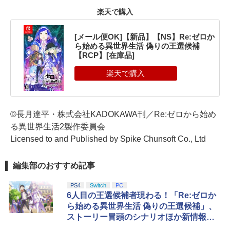
楽天で購入
[メール便OK]【新品】【NS】Re:ゼロか
ら始める異世界生活 偽りの王選候補
【RCP】[在庫品]
©長月達平・株式会社KADOKAWA刊／Re:ゼロから始め
る異世界生活2製作委員会
Licensed to and Published by Spike Chunsoft Co., Ltd
編集部のおすすめ記事
PS4
Switch
PC
6人目の王選候補者現わる！「Re:ゼロか
ら始める異世界生活 偽りの王選候補」、
ストーリー冒頭のシナリオほか新情報を
公開