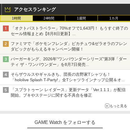
アクセスランキング
1時間
24時間
1週間
1カ月
「オクトパストラベラー」70%オフで1,643円！ もうすぐ終了の
セール情報まとめ【8月8日更新】
ニンテンドーeショップでは「大神 絶景版」が67%オフで990円
ファミマで「ポケモンフレンダ」ピカチュウ&ゼラオラのフレン
ダピックがもらえるキャンペーン開催！
バーガーキング、2026年“ワンパウンダーシリーズ”第3弾「ダー
ティ ザ・ワンパウンダー」を8月7日発売
「特製ガーリックマヨソース」を使用した超大型チーズバーガー
そらザウルスやギャルきち、団長の吉野家Tシャツも！
「hololive Splash T-Party!」全Tシャツラインナップ公開＆オン
ライン販売開始
「スプラトゥーン レイダース」更新データ「Ver.1.1.1」が配信
開始。ブキやステージに関する不具合を修正
もっと見る
GAME Watch をフォローする