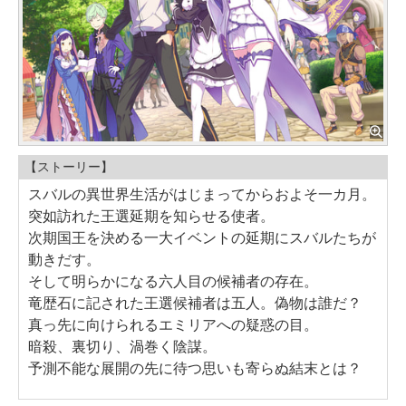
【ストーリー】
スバルの異世界生活がはじまってからおよそ一カ月。
突如訪れた王選延期を知らせる使者。
次期国王を決める一大イベントの延期にスバルたちが
動きだす。
そして明らかになる六人目の候補者の存在。
竜歴石に記された王選候補者は五人。偽物は誰だ？
真っ先に向けられるエミリアへの疑惑の目。
暗殺、裏切り、渦巻く陰謀。
予測不能な展開の先に待つ思いも寄らぬ結末とは？