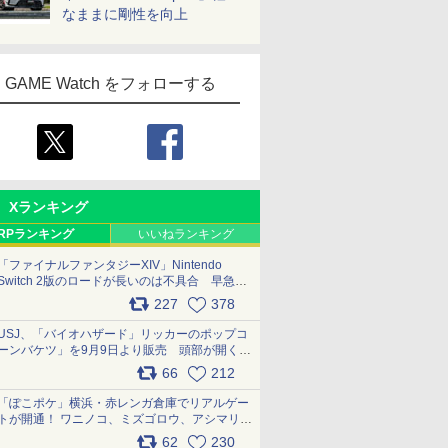
なままに剛性を向上
GAME Watch をフォローする
Xランキング
RPランキング
いいねランキング
「ファイナルファンタジーXIV」Nintendo
Switch 2版のロードが長いのは不具合 早急に
アップデートできるよう対応中
227
378
pic.x.com/s9S3nRCAGa
USJ、「バイオハザード」リッカーのポップコ
ーンバケツ」を9月9日より販売 頭部が開く仕
組み。味は恐怖を堪のう「味噌フレーバー」
66
212
pic.x.com/81MuXGahVM
「ぽこポケ」横浜・赤レンガ倉庫でリアルゲー
トが開通！ ワニノコ、ミズゴロウ、アシマリ登
場シーンをレポート pic.x.com/LDgEByVl6D
62
230