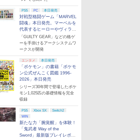
PS5
PC
本日発売
対戦型格闘ゲーム「MARVEL
闘魂」本日発売。マーベルを
代表するヒーローやヴィラン
たちが登場
「GUILTY GEAR」などの格ゲ
ーを手掛けるアークシステムワ
ークスが開発
エンタメ
本日発売
「ポケモン」の書籍「ポケモ
ン公式ぜんこく図鑑 1996-
2026」本日発売
シリーズ30年間で登場したポケ
モン1,025匹の基礎情報を完全
収録
PS5
Xbox SX
Switch2
WIN
新たな力「腕覚醒」を体験！
「鬼武者 Way of the
Sword」最新版プレイレポー