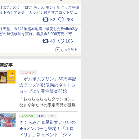
【ぽこポケ】「ぽこ あ ポケモン」新グッズを撮
り下ろしで紹介 カラビナ付きマスコットやス
クエアポーチが仲間入り
52
283
pic.x.com/XmVAgBxaW5
任天堂、令和8年熊本地震で被災したSwitch2な
どの無償修理を実施。義援金5,000万円の寄付
も発表 pic.x.com/BAYsMfUfUC
49
106
もっと見る
新記事
エンタメ
「ポムポムプリン」30周年記
念グッズが郵便局のネットシ
ョップにて受注販売開始
「おもちもちもちクッション」
など今年だけの限定商品が登場
Android
iOS
PC
さくらみこ＆星街すいせいの
★5メンバーも登場！「ホロ
ドリ」、新イベント「シンク
7
8
9
10