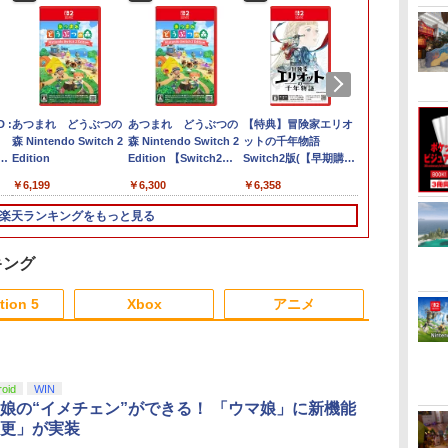
 :
あつまれ どうぶつの
あつまれ どうぶつの
【特典】冒険家エリオ
任天堂 【Swi
森 Nintendo Switch 2
森 Nintendo Switch 2
ットの千年物語
プラトゥーン
Edition
Edition 【Switch2】
Switch2版(【早期購入
ス [BEE-P-A
J1
NXS-P-ACBAD
封入特典】エリオット
NSW2 スプラ
￥6,199
￥6,300
￥6,358
￥6,740
旅立ちパック)
レイダ-ス]
楽天ランキングをもっと見る
キング
3
3
3
4
4
4
5
5
5
6
6
6
tion 5
Xbox
アニメ
3
3
3
3
4
4
4
4
5
5
5
5
6
6
6
6
roid
WIN
娘の“イメチェン”ができる！ 「ウマ娘」に新機能
更」が実装
シ
モン
具
Marvel's Spider-Man 2
【中古】スーパーマリ
FINAL FANTASY XV
【楽天ブックス限定特
LITHON ライソン 脳を
劇場版「鬼滅の刃」無
Mortal Shell II
脳を鍛える大人の娯楽
【楽天ブックス限定先
シティーズ：
【中古美品】 Ni
【楽天ブック
ンジ
・
-
オメーカー 2 -Switch
Original
典+特典】Castlevania:
鍛える大人の娯楽ゲー
限城編 第一章 猗窩座
ゲーム4in1（麻雀 将棋
着特典+先着特典】新
イン リマスタ
ニンテンドー 
着特典+先着