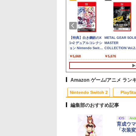
堂 【Switch2】ス
ELDEN RING
【特典】白き鋼鉄のX
METAL GEAR SOLID
ーマリオブラザー
Tarnished Edition
1+2 デュアルコレクシ
MASTER
ンダー Nintendo
【Switch2】 POT-P-
ョン Nintendo Switch
COLLECTION Vol.2
tch 2 Edition ＋ み
AAF6C
2 Edition Switch2版
【Switch2】 RL204-
570
￥7,757
￥5,668
￥5,676
でリンリンパーク
(【初回外付特典】A4
S-P-AQMXB
クリアファイル)
W2 ス-パ-マリオブ
-ズ ワンダ- ミンナ
ンリンパ-ク]
Amazon ゲーム/アニメ ラン
9
10
10
1
1
1
2
2
2
Nintendo Switch 2
PlaySta
編集部のおすすめ記事
10
10
10
10
1
1
1
1
2
2
2
2
iOS
And
育成ウマ
「衣装変
レッド×ホワ
典】プロ野球スピ
天ブックス限定全
[Switch 2] ぽこ あ ポケモン
カプコン 【PS5】バイ
【楽天ブックス限定配
【中古】コンストラク
【即日出荷】ゲーム用
【中古】【Blu−ray】
【中古】PS5ロマン
[Switch] ポケット
カワダ(Kawada) 玩
ーム互換機 )
ツ2026(【早期購
入特典+先着特
エキスパンションパス（ダウ
オハザード レクイエ
送BOX】【楽天ブック
ション シミュレーター
アナログスティックカ
監獄学園 第1巻 初回
ング サガ2 リベ
スター スカーレット
コロコロストーン KG