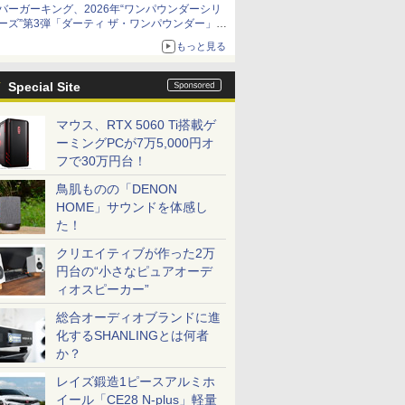
バーガーキング、2026年“ワンパウンダーシリ
ーズ”第3弾「ダーティ ザ・ワンパウンダー」を
8月7日発売
もっと見る
「特製ガーリックマヨソース」を使用した超大
型チーズバーガー
Special Site
マウス、RTX 5060 Ti搭載ゲ
ーミングPCが7万5,000円オ
フで30万円台！
鳥肌ものの「DENON
HOME」サウンドを体感し
た！
クリエイティブが作った2万
円台の“小さなピュアオーデ
ィオスピーカー”
総合オーディオブランドに進
化するSHANLINGとは何者
か？
レイズ鍛造1ピースアルミホ
イール「CE28 N-plus」軽量