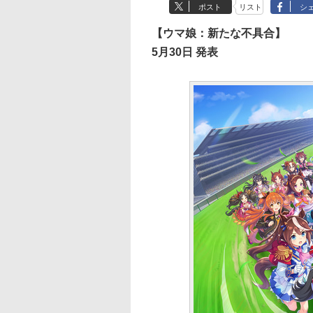
ポスト
リスト
シ
【ウマ娘：新たな不具合】
5月30日 発表