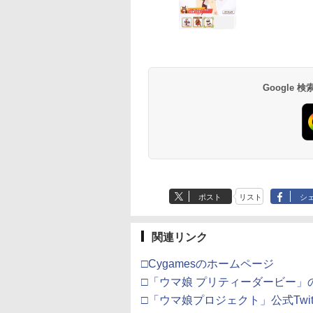
ラーアダプタ
入特典】DLCチラ
「きみを愛する気
ンロード版）※3,200ポイン
ム 通常版 [ELJM-
ス限定グッズ+楽天ブ
ゴールドエディション
バー すやすや コリラッ
生産限定版 三方背ケ
オブザセブン
バイオレット ゼロの
025
F-RW HDMI
い」と言った次期
トまでご利用可
30814 PS5 バイオハザ-
ックス限定先着特典
ソフト:プレイステーシ
クマ アローン ALG-
ース・かるた・ブック
宝 （ダウンロード版
625
,600
￥4,400
￥7,640
￥18,370
￥3,327
￥972
￥540
￥3,840
￥3,500
￥1,694
ーブ 互換機
様がなぜか溺愛し
ド レクイエム ツウジ
+他】劇場版「鬼滅の
ョン5ソフト／シミュレ
NS2CAKKZZ
レット付 / 水島努【監
※3,200ポイントま
テンドープリペイ
イステーション ス
eSir G7 HE 有線
版モノノ怪 第三章
ニンテンドープリペイ
【Amazon.co.jp限
HyperX Clutch
ヤマトよ永遠に
スプラトゥーン レイダ
PlayStation 5 デジタ
【純正品】Xbox ワイ
【Amazon.co.jp限
スプラトゥーン レイ
Beast of
Xbox プリペイドカ
劇場版「鬼滅の刃」
S GB GBC
ます 上巻【Blu-
ョウ]
刃」無限城編 第一章
ーション・ゲーム
督】
利用可
号 2000円|オンラ
チケット 15,000円
ムコントローラー
[Blu-ray]
ド番号 3000円|オンラ
定】 Logicool G ハン
Gladiate Xbox公式ラ
REBEL3199 7 [Blu-
ース|オンラインコード
ル・エディション 日本
ヤレス コントローラー
定】劇場版モノノ怪 第
ース -Switch2
Reincarnation -PS5
ド 5,000円 デジタル
限城編 第一章 猗窩
CE TG-16
y】(アニメ描き下ろ
猗窩座再来(完全生産限
コード版
ンラインコード版
X Series X|S
インコード版
コン G923 グランツー
イセンス ゲーミング
ray]
版
語専用 Console
+ USB-C® ケーブル
三章 蛇神
【特典】プロダクト
ード 【旧 Xbox ギ
来 通常版 [Blu-ray]
シリアルナンバー入
定版)【Blu-ray】(キャ
900
￥6,455
X One Windows
リスモ7 Forza
コントローラー 有線
Language: Japanese
(Amazon.co.jp限定オ
ード 封入
カード】 [オンライ
5キャラファイング
ラファイングラフ+タ
Google
000
,000
在庫切れです。
￥3,000
￥38,800
￥4,980
￥8,760
￥5,832
￥55,000
￥8,300
￥10,780
￥7,286
￥5,000
￥3,964
/11用 PCコントロー
Horizon 6 G923d
日本正規代理店品
only (CFI-2200B01)
リジナル三方背収納ケ
コード]
(ユリウス)+水埜な
ンブラー+かるた+他) [
ゲームパッド ホー
6L366AA
ース付きコレクション)
三沢ケイ複製サイ
吾峠呼世晴 ]
果スティック付き
(オリジナル特典:オリ
り 原作イラストミ
オゲームコントロ
ジナル巾着＋メーカー
紙)
ー（ブラック）
特典:【坤と離】二振り
の剣、十翼より来た
る！スタジオ描き下ろ
しイラストボード付)
[Blu-ray]
ポスト
リスト
シ
関連リンク
□Cygamesのホームページ
□「ウマ娘 プリティーダービー」
□「ウマ娘プロジェクト」公式Twitt