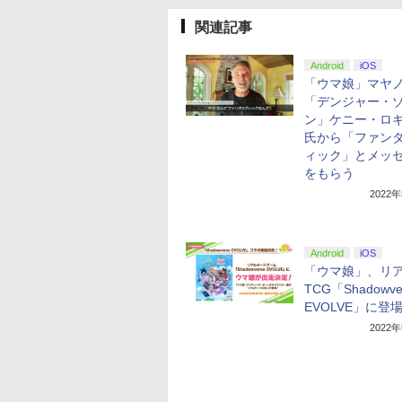
関連記事
Android
iOS
「ウマ娘」マヤ
「デンジャー・
ン」ケニー・ロ
氏から「ファン
ィック」とメッ
をもらう
2022
Android
iOS
「ウマ娘」、リ
TCG「Shadowve
EVOLVE」に登
2022