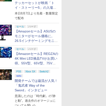
テッカーセットが映画「ト
ル・エデ
天国 [CERO
】新劇場
古】[PS5] プラグマタ
ジ Girl’s Side
ミコンカラー＜レトロゲーム
ジー レゾナンス
BOX(特装限定版)
（ コントローラーアダプタ
入封入特典】DLCチラ
典】「きみを愛する気
ンロード版）※3,
ム 通常版 
ス限定グッ
イ・ストーリー5」の入場特
年齢対象商品]
大炎上ー
(PRAGMATA) 通常版
MEGASTA.
＞（代引き不可）6552
【PS5】 ELJM30964
【Blu-ray】 [ マヌエ
ーセット ）CY-RF-RW HDMI
シ)
はない」と言った次期
トまでご利用可
30814 P
ックス限定
￥5,640
￥16,117
￥25,000
￥6,510
￥17,160
￥25,300
￥7,625
￥17,600
￥4,400
￥7,640
￥18,370
mh-03-fuzh 万
版)
カプコン(20260417)
Episode2「Goodbye
[ELJM30964]
ル・アウグスト・ディ
出力 どこでもセーブ 互換機
公爵様がなぜか溺愛し
ド レクイ
+他】劇場
典として配布決定！
本日8月7日より先着・数量限定
プリペイ
ション ス
 Elite
.jp限
ニンテンドープリペイ
PlayStation 5 デジタ
【国内正規品】
『映画 ラブライブ！蓮
ぽこ あ ポケモン エキ
プレイステーション ス
Xbox プリペイドカー
劇場版「鬼滅の刃」無
ニンテンドープリペイ
プレイステーション ス
GameSir G7 HE 有線
劇場版モノノ怪 第三章
ニンテンド
【Amazon.
HyperX Cl
ヤマトよ永
800p 超！
my dear Frenemy.」
シンジャー・モウラ ]
種 FC SFC SNES GB GBC
てきます 上巻【Blu-
ョウ]
刃」無限城
で配布
円|オンラ
,000円|
コントロー
ノノ怪 第
ド番号 500円|オンライ
ル・エディション 日本
Thrustmaster スラス
ノ空女学院スクールア
スパンションパス|オン
トアチケット 3,000円|
ド 2,000円 デジタルコ
限城編 第一章 猗窩座再
ド番号 2000円|オンラ
トアチケット 15,000円
ゲームコントローラー
蛇神 [Blu-ray]
ド番号 30
定】 Logic
Gladiate
REBEL3199
本 絵コン
【Blu-ray】 [ 橘里依 ]
GBA MD GEN PCE TG-16
ray】(アニメ描き下ろ
猗窩座再来
ード版
 Core
オリジナル
ンコード版
語専用 (CFI-2200B01)
トマスター TH8S シフ
イドルクラブ Bloom
ラインコード版
オンラインコード版
ード 【旧 Xbox ギフト
来 完全生産限定版
インコード版
|オンラインコード版
XBOX Series X|S
インコード
コン G92
イセンス 
ray]
ニメ描き
PCE SG
し シリアルナンバー入
定版)【Blu
￥9,900
セール
ハード
ワイト)
ナル巾着＋
+ ディスクドライブ
ター - PC、PS4、
Garden Party』Blu-
カード】 [オンライン
[DVD]
XBOX One Windows
リスモ7 Fo
コントロー
ト使用ト
りA5キャラファイング
ラファイン
￥500
￥66,849
￥14,141
￥8,589
￥4,400
￥3,000
￥2,000
￥7,828
￥2,000
￥15,000
現在在庫切れです。
￥3,000
￥38,800
￥4,980
￥8,760
【Amazonセール】ASUSの
:【坤と
(CFI-ZDD1J) セット
PS5、PS5 Pro、Xbox
ray（特装限定版）
コード]
10/11用 PCコントロー
Horizon 6
日本正規代
神威・阿伏
ラフ(ユリウス)+水埜な
ンブラー+か
剣、十翼
One、Xbox Series X|S
ラーゲームパッド ホー
6L366AA
モニターがセール価格に。
しミニキ
つ・三沢ケイ複製サイ
吾峠呼世晴 
スタジオ
対応の高精度 H パター
ル効果スティック付き
 [ 杉田
ン入り 原作イラストミ
26.5インチゲーミングモニタ
ラストボ
ン シフター
ビデオゲームコントロ
ニ色紙)
ー「ROG Strix OLED
ay]
ーラー（ブラック）
セール
ハード
XG27ACDMS」限定モデルも
【Amazonセール】REGZAの
お買い得
4K Mini LED液晶TVがお買い
得。55V型、65V型、75V型
の2026年モデルがラインナ
PS5
Xbox SX
Switch2
ップ
WIN
開発チームでは巌流が人気！
「鬼武者 Way of the
Sword」インタビュー
意識したのは「時代劇」の“静
と動”。過去作のオマージュに
ついても聞いた