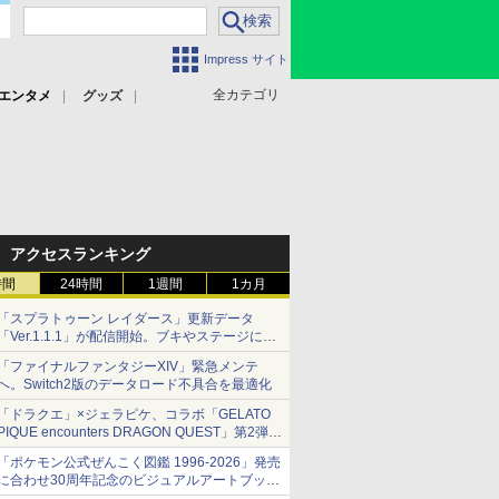
Impress サイト
全カテゴリ
エンタメ
グッズ
アクセスランキング
時間
24時間
1週間
1カ月
「スプラトゥーン レイダース」更新データ
「Ver.1.1.1」が配信開始。ブキやステージに関
する不具合を修正
「ファイナルファンタジーXIV」緊急メンテ
へ。Switch2版のデータロード不具合を最適化
「ドラクエ」×ジェラピケ、コラボ「GELATO
PIQUE encounters DRAGON QUEST」第2弾が
本日発売
「ポケモン公式ぜんこく図鑑 1996-2026」発売
アイスカップに入ったスライムやわたぼう、ベ
に合わせ30周年記念のビジュアルアートブック
ビーサタンなどがオリジナルアートで登場
3冊同時発売が決定