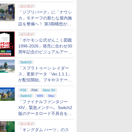
ロする夏のスパークル」がス
エンタメ
タート
「ジブリパーク」に「ナウシ
カ」モチーフの新たな屋内施
設を整備へ！ 第3期構想が公
開
エンタメ
tch2】ス
【当店独自で＋P10倍
【楽天ブックス限定特
任天堂 【Switch2】ス
ELDEN RI
「ポケモン公式ぜんこく図鑑
 レイダー
★要エントリー】【新
典】スプラトゥーン レ
ーパーマリオブラザー
Tarnished 
1996-2026」発売に合わせ30
ADLA
品即納】[ACC]
イダース(メッシュトー
ズ ワンダー Nintendo
【Switch2
周年記念のビジュアルアート
トゥ-ン
[Switch2] まるごと収
トバッグ（アクリルチ
Switch 2 Edition ＋ み
AAF6C
￥6,980
￥7,480
￥7,570
￥7,757
納バッグ for Nintendo
ャーム付き）)
んなでリンリンパーク
ブック3冊同時発売が決定
Swich 2(ニンテンドー
[NXS-P-AQMXB
Switch2
スイッチ2) メタモン 任
NSW2 ス-パ-マリオブ
「スプラトゥーン レイダー
天堂ライセンス商品
ラザ-ズ ワンダ- ミンナ
ス」更新データ「Ver.1.1.1」
HORI(NSX-164)
デリンリンパ-ク]
が配信開始。ブキやステージ
(20260716)
に関する不具合を修正
7
7
7
8
8
8
9
9
9
10
10
PS5
PS4
Xbox SX
Switch2
WIN
Mac
「ファイナルファンタジー
XIV」緊急メンテへ。Switch2
7
7
7
7
8
8
8
8
9
9
9
9
10
10
10
10
版のデータロード不具合を最
適化
エンタメ
スカイラ
ntendo Wii
ス限定先
【当店独自で＋P10倍
2.5次元ダンスライブ
【中古】【開封品】ゲームボ
スクウェア・エニック
機動戦士ガンダム 復讐
レトロフリーク レッド×ホワ
【特典】プロ野球スピ
【楽天ブックス限定全
[Switch 2] ぽ
カプコン 
【楽天ブッ
「キングダム ハーツ」のス
ー ジャパ
ウィー ソフト
特典】【数
★要エントリー】【中
「ツキウタ。」ステー
ーイアドバンスSP本体 ファ
ス ファイナルファンタ
のレクイエム Blu-ray
イト ( レトロゲーム互換機 )
リッツ2026(【早期購
巻購入特典+先着特
エキスパンショ
オハザード
送BOX】