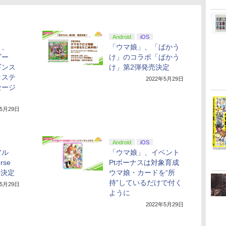
Android
iOS
ノ、
「ウマ娘」、「ばかう
ゾー
け」のコラボ「ぱかう
ギンス
け」第2弾発売決定
タステ
2022年5月29日
セージ
年5月29日
Android
iOS
アル
「ウマ娘」、イベント
rse
Ptボーナスは対象育成
場決定
ウマ娘・カードを“所
持”しているだけで付く
年5月29日
ように
2022年5月29日