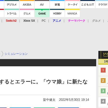
Switch2
Xbox SX
PC
アニメ
テーマパーク
グルメ
 Vita
3DS
アーケード
VR
)
シミュレーション
1
にするとエラーに。「ウマ娘」に新たな
畠中健太
2022年5月30日 19:14