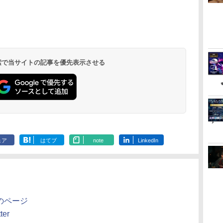
￥4,011
￥5,507
秘
Soundtrack(映像付サ
Belmont's Curse
ム 4 in 1 KTFC-008B
再来(完全生産限定版)
競走馬育成 RPG）ソフ
劇場版銀魂 -吉原大炎
ン・スペシャ
みんなのリズム
量限定グッズ
￥3,596
）
ントラ／Blu-ray Disc
Midnight Edition
麻雀 将棋 育成 脳トレ
【Blu-ray】 [ 吾峠呼世
ト不要 テレビに挿すだ
上ー (完全生産限定版)
ィション
区分_A / 全
版銀魂 -吉原
￥7,986
￥4,950
￥4,980
￥8,690
￥5,478
￥9,900
￥5,591
￥5,480
￥14,850
でご
初回生産限定特装盤)
PS5版(両面アクリルキ
テレビ ゲーム機 高齢
晴 ]
けですぐに遊べる TV
【Blu-ray】(アニメ描
028-260802-
(完全生産限定
ダ
ー
無
Nintendo Switch 2(日
【純正品】ディスクド
【純正品】Xbox ワイ
劇場版「鬼滅の刃」無
ニンテンドープリペイ
【純正品】DualSense
【純正品】Xbox 充電
劇場版「鬼滅の刃」無
ニンテンドープリペイ
【純正品】DualSense
【純正品】Xbox ワイ
【Amazon.co.jp限
ニンテンドー
プレイステー
【純正品】Xbox
【Amazon.co
ーホルダー+【早期購
者 家庭用 ポータブル
HDMI USB コントロー
きおろしイラスト使用
代Net店
【Blu-ray】(
コ
座再
本語・国内専用)
ライブ(CFI-ZDD1J)
ヤレス コントローラー
限城編 第一章 猗窩座再
ド番号 9000円|オンラ
ワイヤレスコントロー
式バッテリー + USB-C
限城編 第一章 猗窩座
ド番号 5000円|オンラ
ワイヤレスコントロー
ヤレス コントローラー
定】劇場版モノノ怪 第
ド番号 1000
トアチケット 10
ワイヤレス 
定】劇場版モ
入封入特典】DLCチラ
接続 簡単 玩具 おもち
ラー
トートバッグ(神威・阿
B5 角背上製
コ
フト
PlayStation 5
(ロボット ホワイト)
来 通常版 [DVD]
インコード版
ラー ミッドナイト ブ
ケーブル
再来 完全生産限定版
インコード版
ラー(CFI-ZCT2J)
(カーボンブラック)
三章 蛇神 (オリジナル
インコード版
オンラインコ
ラー Series 2
三章 蛇神 (
シ（アルカードスタイ
ゃ 室内 遊び 暇つぶし
伏兎)+描きおろしミニ
テブック)(ア
￥55,871
ン
ラック(CFI-ZCT2J01)
[Blu-ray]
特典:オリジナル巾着＋
Edition (ホ
特典:オリジ
ルコスチューム）)
初心者 リハビリ 指先
キャラステッカー) [ 杉
おろしイラス
 検索で当サイトの記事を優先表示させる
￥11,849
￥7,681
￥3,523
￥9,000
￥10,737
￥2,618
￥8,698
￥5,000
￥10,737
￥8,020
￥8,800
￥1,000
￥10,000
￥18,753
￥9,900
メーカー特典:【坤と
メーカー特典
娯楽 懐かしい レトロ
田智和 ]
ートバッグ(
離】二振りの剣、十翼
離】二振りの
ステイホーム おすすめ
兎)+描きおろ
より来たる！スタジオ
より来たる！
ャラステッカー)
描き下ろしイラストボ
描き下ろしイ
智和 ]
ード付) [DVD]
ード付) [Blu-r
ェア
はてブ
note
LinkedIn
のページ
er