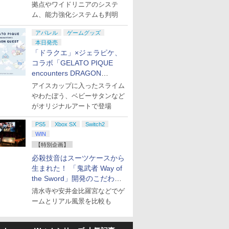
ト
拠点やワイドリニアのシステ
ム、能力強化システムも判明
アパレル
ゲームグッズ
本日発売
「ドラクエ」×ジェラピケ、
コラボ「GELATO PIQUE
encounters DRAGON
QUEST」第2弾が本日発売
アイスカップに入ったスライム
やわたぼう、ベビーサタンなど
がオリジナルアートで登場
PS5
Xbox SX
Switch2
WIN
【特別企画】
必殺技音はスーツケースから
生まれた！ 「鬼武者 Way of
the Sword」開発のこだわり
を目撃！
清水寺や安井金比羅宮などでゲ
ームとリアル風景を比較も