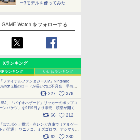
ー3モデルを使ってみた
GAME Watch をフォローする
Xランキング
RPランキング
いいねランキング
「ファイナルファンタジーXIV」Nintendo
Switch 2版のロードが長いのは不具合 早急に
アップデートできるよう対応中
227
378
pic.x.com/s9S3nRCAGa
USJ、「バイオハザード」リッカーのポップコ
ーンバケツ」を9月9日より販売 頭部が開く仕
組み。味は恐怖を堪のう「味噌フレーバー」
66
212
pic.x.com/81MuXGahVM
「ぽこポケ」横浜・赤レンガ倉庫でリアルゲー
トが開通！ ワニノコ、ミズゴロウ、アシマリ登
場シーンをレポート pic.x.com/LDgEByVl6D
62
230