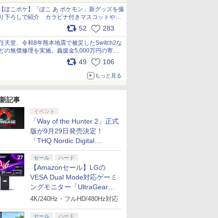
【ぽこポケ】「ぽこ あ ポケモン」新グッズを撮
り下ろしで紹介 カラビナ付きマスコットやス
クエアポーチが仲間入り
52
283
pic.x.com/XmVAgBxaW5
任天堂、令和8年熊本地震で被災したSwitch2な
どの無償修理を実施。義援金5,000万円の寄付
も発表 pic.x.com/BAYsMfUfUC
49
106
もっと見る
新記事
イベント
「Way of the Hunter 2」正式
版が9月29日発売決定！
「THQ Nordic Digital
Showcase 2026」まとめ
セール
ハード
【Amazonセール】LGの
VESA Dual Mode対応ゲーミ
ングモニター「UltraGear
27G850A-B」がお買い得！
4K/240Hz・フルHD/480Hz対応
セール
ハード