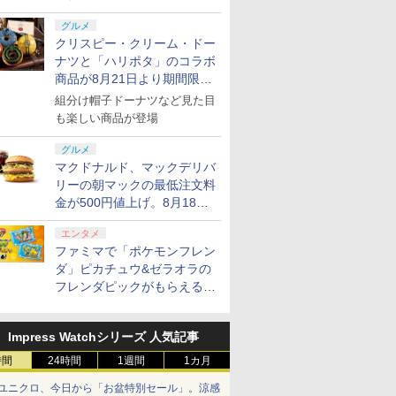
グルメ
クリスピー・クリーム・ドー
ナツと「ハリポタ」のコラボ
商品が8月21日より期間限定
で発売
組分け帽子ドーナツなど見た目
も楽しい商品が登場
グルメ
マクドナルド、マックデリバ
リーの朝マックの最低注文料
金が500円値上げ。8月18日
より1,500円から受付
エンタメ
ファミマで「ポケモンフレン
ダ」ピカチュウ&ゼラオラの
フレンダピックがもらえるキ
ャンペーン開催！
Impress Watchシリーズ 人気記事
時間
24時間
1週間
1カ月
ユニクロ、今日から「お盆特別セール」。涼感