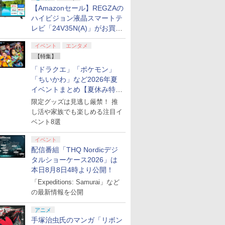
【Amazonセール】REGZAの
ハイビジョン液晶スマートテ
レビ「24V35N(A)」がお買い
得！
イベント
エンタメ
【特集】
「ドラクエ」「ポケモン」
「ちいかわ」など2026年夏
イベントまとめ【夏休み特
集】
限定グッズは見逃し厳禁！ 推
し活や家族でも楽しめる注目イ
ベント8選
イベント
配信番組「THQ Nordicデジ
タルショーケース2026」は
本日8月8日4時より公開！
「Expeditions: Samurai」など
の最新情報を公開
アニメ
手塚治虫氏のマンガ「リボン