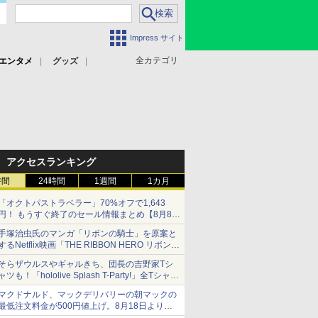
Impress サイト
全カテゴリ
エンタメ
グッズ
アクセスランキング
時間
24時間
1週間
1カ月
「オクトパストラベラー」70%オフで1,643
円！ もうすぐ終了のセール情報まとめ【8月8日
更新】
手塚治虫氏のマンガ「リボンの騎士」を原案と
ニンテンドーeショップでは「大神 絶景版」が
するNetflix映画「THE RIBBON HERO リボンヒ
67%オフで990円
ーロー」本日配信開始
そらザウルスやギャルきち、団長の吉野家Tシ
ャツも！「hololive Splash T-Party!」全Tシャツ
ラインナップ公開＆オンライン販売開始
マクドナルド、マックデリバリーの朝マックの
最低注文料金が500円値上げ。8月18日より
1,500円から受付