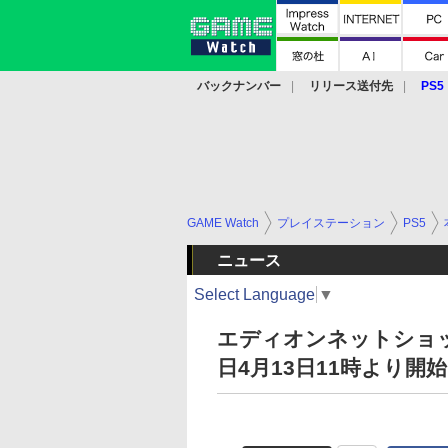
バックナンバー
リリース送付先
PS5
モバイル
eスポーツ
クラウド
PS
GAME Watch
プレイステーション
PS5
ニュース
Select Language
▼
エディオンネットショッ
日4月13日11時より開