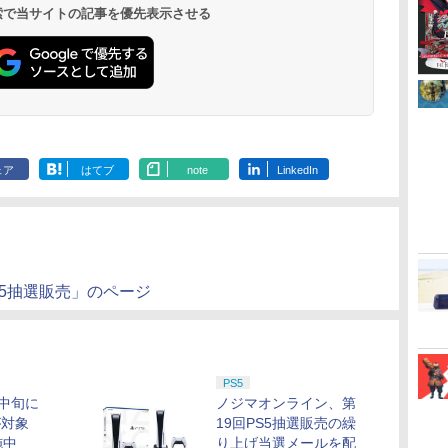
 検索で当サイトの記事を優先表示させる
ェア
はてブ
note
LinkedIn
S5抽選販売」のページ
PS5
中旬に
ノジマオンライン、第
が対象
19回PS5抽選販売の繰
施中
り上げ当選メールを配