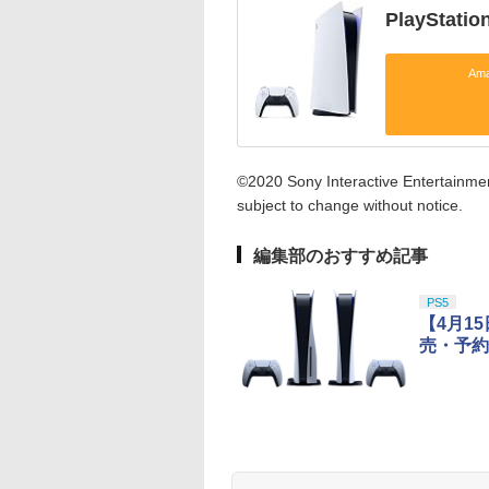
PlayStat
Am
©2020 Sony Interactive Entertainment
subject to change without notice.
編集部のおすすめ記事
PS5
【4月1
売・予約