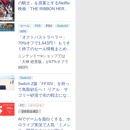
の騎士」を原案とするNetflix
映画「THE RIBBON HERO
リボンヒーロー」本日配信開
始
セール
PS5
PS4
Switch2
WIN
「オクトパストラベラー」
70%オフで1,643円！ もうす
ぐ終了のセール情報まとめ
【8月8日更新】
ニンテンドーeショップでは
「大神 絶景版」が67%オフで
990円
Switch2
Switch 2版「FFXIV」を持っ
て鳥取砂丘へ！ リアル・サ
ゴリー砂漠で光の戦士になっ
てみた
PC
イベント
【特別企画】
AIでゲームを面白くする。ホ
ロライブ実況で人気「ミメシ