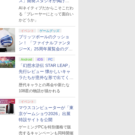
ス」開発スタジオが掲げ
る“AI活用の信念”とは？【講
AIネイティブだからこそこだわ
演レポート】
る「プレーヤーにとって面白い
かどうか」
イベント
ゲームグッズ
ブリッツボールのクッショ
ン！ 「ファイナルファンタ
ジーX」25周年展覧会のグッ
ズ情報が公開
Android
iOS
PC
「幻想水滸伝 STAR LEAP」
先行レビュー 懐かしいキャ
ラたちが意外な形で出てくる
シリーズ完全新作！
歴代キャラとの再会や新たな
108星の物語が描かれる
イベント
マウスコンピューターが「東
京ゲームショウ2026」出展
特設サイトを公開
ゲーミングPCを特別価格で販
売するキャンペーンも同時開催