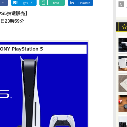
ェア
はてブ
note
LinkedIn
S5抽選販売】
日23時59分