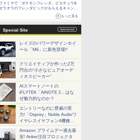
ファミマで「ポケモンフレンダ」ピカチュウ&
ゼラオラのフレンダピックがもらえるキャンペ
ーン開催！
もっと見る
Special Site
レイズのパワーデザインホイ
ール「M6」に新色登場!!
クリエイティブが作った2万
円台の“小さなピュアオーデ
ィオスピーカー”
AIスマートノートの
iFLYTEK「AINOTE 2」はな
ぜ魅力的なのか？
エントリーなのに脅威の実
力!「Osprey」Noble Audioワ
イヤレスイヤフォン4機種を
一気に聴く
Amazon プライムデー過去最
安! Anker注目プロジェクタ