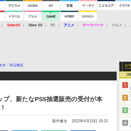
Switch2
Xbox SX
PC
アニメ
テーマパーク
グルメ
 Vita
3DS
アーケード
VR
本体・周辺機器
1
プ、新たなPS5抽選販売の受付が本
始！
畠中健太
2022年4月13日 10:32