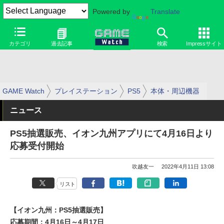
Powered by
Translate
カテゴリ
過去記事
検索
Impressサイト
GAME Watch
プレイステーション
PS5
本体・周辺機器
ニュース
PS5抽選販売、イオン九州アプリにて4月16日より
応募受付開始
吹越友一
2022年4月11日 13:08
リスト
【イオン九州：PS5抽選販売】
応募期間：4月16日～4月17日