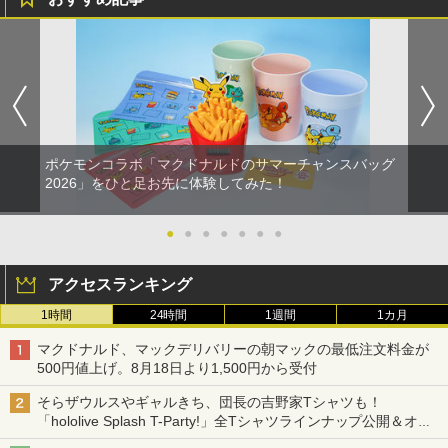
ポケモンコラボ「マクドナルドのサマーチャンスバッグ
2026」をひと足お先に体験してみた！
●
●
●
●
●
●
●
アクセスランキング
1時間
24時間
1週間
1カ月
マクドナルド、マックデリバリーの朝マックの最低注文料金が
500円値上げ。8月18日より1,500円から受付
そらザウルスやギャルきち、団長の吉野家Tシャツも！
「hololive Splash T-Party!」全Tシャツラインナップ公開＆オン
ライン販売開始