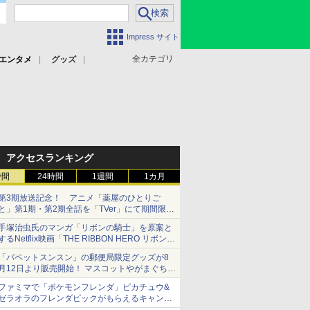
Impress サイト
全カテゴリ
エンタメ
グッズ
アクセスランキング
時間
24時間
1週間
1カ月
第3期放送記念！ アニメ「薬屋のひとりご
と」第1期・第2期全話を「TVer」にて期間限定
で順次無料配信開始
手塚治虫氏のマンガ「リボンの騎士」を原案と
するNetflix映画「THE RIBBON HERO リボンヒ
ーロー」本日配信開始
「パペットスンスン」の郵便局限定グッズが8
月12日より販売開始！ マスコットやがまぐち、
レターセットなどが登場
ファミマで「ポケモンフレンダ」ピカチュウ&
ゼラオラのフレンダピックがもらえるキャンペ
ーン開催！