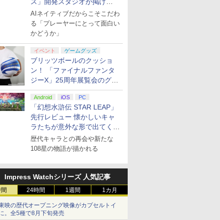
ス」開発スタジオが掲げ
る“AI活用の信念”とは？【講
AIネイティブだからこそこだわ
演レポート】
る「プレーヤーにとって面白い
かどうか」
イベント
ゲームグッズ
ブリッツボールのクッショ
ン！ 「ファイナルファンタ
ジーX」25周年展覧会のグッ
ズ情報が公開
Android
iOS
PC
「幻想水滸伝 STAR LEAP」
先行レビュー 懐かしいキャ
ラたちが意外な形で出てくる
シリーズ完全新作！
歴代キャラとの再会や新たな
108星の物語が描かれる
Impress Watchシリーズ 人気記事
時間
24時間
1週間
1カ月
東映の歴代オープニング映像がカプセルトイ
に。全5種で8月下旬発売