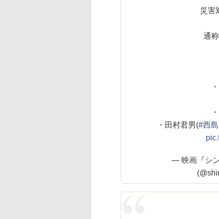
災害
通称
・
・
・田村君男(
#西
pic
— 映画『シ
(@shi