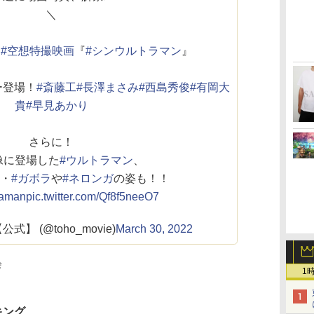
＼
開
#空想特撮映画
『
#シンウルトラマン
』
ー登場！
#斎藤工
#長澤まさみ
#西島秀俊
#有岡大
貴
#早見あかり
さらに！
像に登場した
#ウルトラマン
、
・
#ガボラ
や
#ネロンガ
の姿も！！
raman
pic.twitter.com/Qf8f5neeO7
】 (@toho_movie)
March 30, 2022
会
1
キング