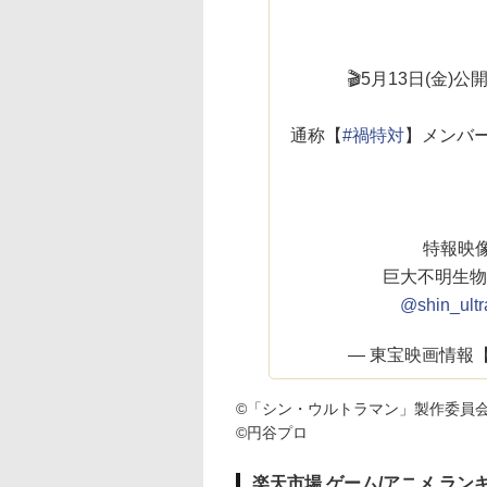
🎬5月13日(金)公
通称【
#禍特対
】メンバ
特報映
巨大不明生物
@shin_ult
— 東宝映画情報【公式
©「シン・ウルトラマン」製作委員
©円谷プロ
楽天市場 ゲーム/アニメ ラン