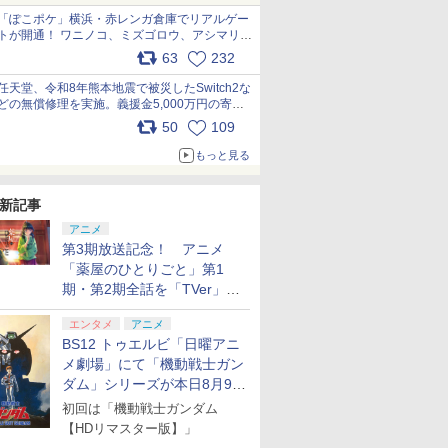
「ぽこポケ」横浜・赤レンガ倉庫でリアルゲー
トが開通！ ワニノコ、ミズゴロウ、アシマリ登
場シーンをレポート pic.x.com/LDgEByVl6D
63
232
任天堂、令和8年熊本地震で被災したSwitch2な
どの無償修理を実施。義援金5,000万円の寄付
も発表 pic.x.com/BAYsMfUfUC
50
109
もっと見る
新記事
アニメ
第3期放送記念！ アニメ
「薬屋のひとりごと」第1
期・第2期全話を「TVer」に
て期間限定で順次無料配信開
エンタメ
アニメ
始
BS12 トゥエルビ「日曜アニ
メ劇場」にて「機動戦士ガン
ダム」シリーズが本日8月9日
から8週連続で放送
初回は「機動戦士ガンダム
【HDリマスター版】」