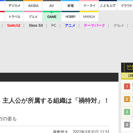
Switch2
Xbox SX
PC
アニメ
テーマパーク
グルメ
 Vita
3DS
アーケード
VR
1
」主人公が所属する組織は「禍特対」！
ガの姿も
屋敷悠太
2022年3月31日 11:51