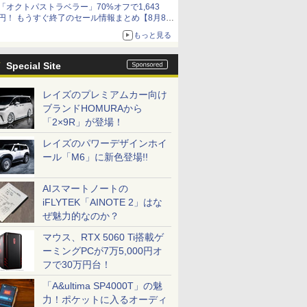
「オクトパストラベラー」70%オフで1,643
円！ もうすぐ終了のセール情報まとめ【8月8日
更新】
もっと見る
ニンテンドーeショップでは「大神 絶景版」が
67%オフで990円
Special Site
レイズのプレミアムカー向け
ブランドHOMURAから
「2×9R」が登場！
レイズのパワーデザインホイ
ール「M6」に新色登場!!
AIスマートノートの
iFLYTEK「AINOTE 2」はな
ぜ魅力的なのか？
マウス、RTX 5060 Ti搭載ゲ
ーミングPCが7万5,000円オ
フで30万円台！
「A&ultima SP4000T」の魅
力！ポケットに入るオーディ