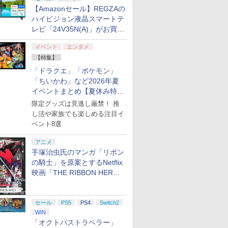
【Amazonセール】REGZAの
ハイビジョン液晶スマートテ
レビ「24V35N(A)」がお買い
得！
イベント
エンタメ
【特集】
「ドラクエ」「ポケモン」
「ちいかわ」など2026年夏
イベントまとめ【夏休み特
集】
限定グッズは見逃し厳禁！ 推
し活や家族でも楽しめる注目イ
ベント8選
アニメ
手塚治虫氏のマンガ「リボン
の騎士」を原案とするNetflix
映画「THE RIBBON HERO
リボンヒーロー」本日配信開
始
セール
PS5
PS4
Switch2
WIN
「オクトパストラベラー」