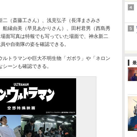
二（斎藤工さん）、浅見弘子（長澤まさみさ
、船縁由美（早見あかりさん）、田村君男（西島秀
た場面写真は特報でも写っていた場面で、神永新二
職員や自衛隊の姿を確認できる。
ルトラマンや巨大不明生物「ガボラ」や「ネロン
最
なシーンも確認できる。