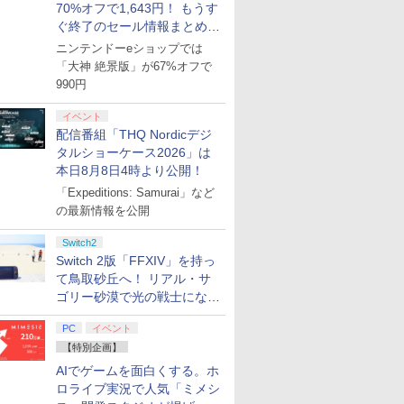
70%オフで1,643円！ もうす
ぐ終了のセール情報まとめ
【8月8日更新】
ニンテンドーeショップでは
「大神 絶景版」が67%オフで
990円
イベント
配信番組「THQ Nordicデジ
タルショーケース2026」は
本日8月8日4時より公開！
「Expeditions: Samurai」など
の最新情報を公開
Switch2
Switch 2版「FFXIV」を持っ
て鳥取砂丘へ！ リアル・サ
ゴリー砂漠で光の戦士になっ
てみた
PC
イベント
【特別企画】
AIでゲームを面白くする。ホ
ロライブ実況で人気「ミメシ