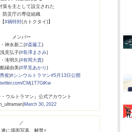
対策を主として設立された
防災庁の専従組織
【
#禍特対
(カトクタイ)】
メンバー
・神永新二(
#斎藤工
)
浅見弘子(
#長澤まさみ
)
・滝明久(
#有岡大貴
)
船縁由美(
#早見あかり
)
島秀俊
)
#シンウルトラマン
#5月13日公開
.twitter.com/CMj1T7GtKw
ン・ウルトラマン』公式アカウント
n_ultraman)
March 30, 2022
／
遂に場面写真、解禁⚡