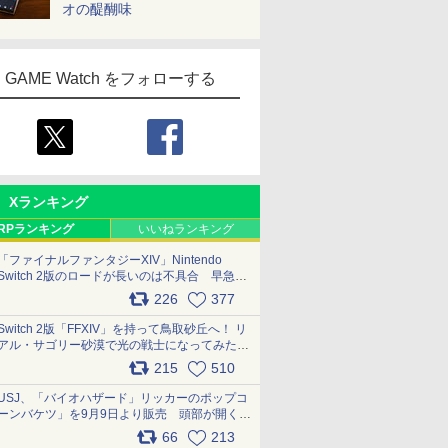
オの醍醐味
GAME Watch をフォローする
Xランキング
RPランキング
いいねランキング
「ファイナルファンタジーXIV」Nintendo
Switch 2版のロードが長いのは不具合 早急に
アップデートできるよう対応中
226
377
pic.x.com/s9S3nRCAGa
Switch 2版「FFXIV」を持って鳥取砂丘へ！ リ
アル・サゴリー砂漠で光の戦士になってみた
pic.x.com/qyOfL2uv1n
215
510
USJ、「バイオハザード」リッカーのポップコ
ーンバケツ」を9月9日より販売 頭部が開く仕
組み。味は恐怖を堪のう「味噌フレーバー」
66
213
pic.x.com/81MuXGahVM