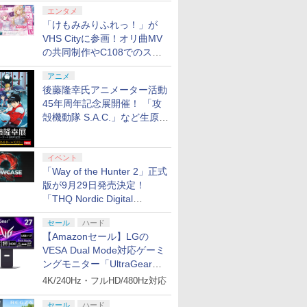
エンタメ
「けもみみりふれっ！」が
VHS Cityに参画！オリ曲MV
の共同制作やC108でのスペ
シャルコラボ広告を掲出
アニメ
後藤隆幸氏アニメーター活動
45年周年記念展開催！ 「攻
殻機動隊 S.A.C.」など生原
画、総作画監督修正が展示
イベント
「Way of the Hunter 2」正式
版が9月29日発売決定！
「THQ Nordic Digital
Showcase 2026」まとめ
セール
ハード
【Amazonセール】LGの
VESA Dual Mode対応ゲーミ
ングモニター「UltraGear
27G850A-B」がお買い得！
4K/240Hz・フルHD/480Hz対応
セール
ハード