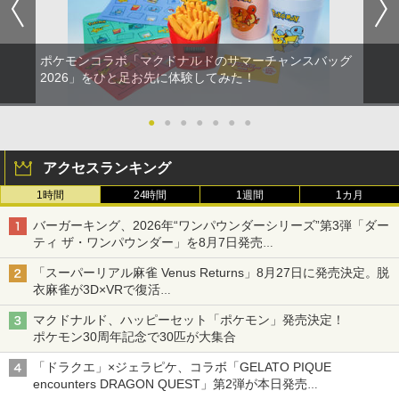
ポケモンコラボ「マクドナルドのサマーチャンスバッグ
2026」をひと足お先に体験してみた！
●
●
●
●
●
●
●
アクセスランキング
1時間
24時間
1週間
1カ月
バーガーキング、2026年“ワンパウンダーシリーズ”第3弾「ダー
ティ ザ・ワンパウンダー」を8月7日発売
「特製ガーリックマヨソース」を使用した超大型チーズバーガー
「スーパーリアル麻雀 Venus Returns」8月27日に発売決定。脱
衣麻雀が3D×VRで復活
発売から2週間は20%オフになるセールが実施
マクドナルド、ハッピーセット「ポケモン」発売決定！
ポケモン30周年記念で30匹が大集合
「ドラクエ」×ジェラピケ、コラボ「GELATO PIQUE
encounters DRAGON QUEST」第2弾が本日発売