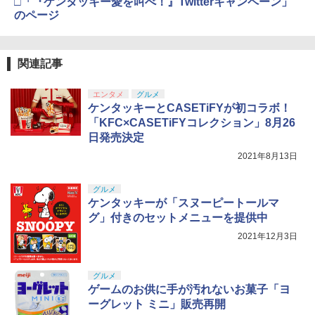
□「『ケンタッキー愛を叫べ！』Twitterキャンペーン」
劇場版 あの日見た花の名前を僕達はま
4
￥4,800
のページ
だ知らない。【通常版】【Blu-ray】 [ 入
【純正品】Xbox 充電式バッテリー + US
4
￥3,523
【純正品】DualSense ワイヤレスコン
【レビュー評価上昇中】 新型 PS5 Slim /
野自由 ]
B-C ケーブル
ニンテンドープリペイド番号 9000円|オ
4
4
4
トローラー ミッドナイト ブラック(CFI-
PS5 Pro 冷却ファン PS5スリム用 冷却
ンラインコード版
ZCT2J01)
ファン 自動温度検出 3段階風速調整 LED
￥4,312
￥2,618
ライト USB付き 低騒音 急速冷却 放熱
【中古】ドラゴンクエストVII Reimagin
関連記事
4
￥9,000
プレステ5スリム用 ディスク/デジタル版
ed -Switch
￥10,737
劇場版「鬼滅の刃」無限城編 第一章 猗
4
対応 PS5 周辺機器 PS5 Pro 新型PS5
エンタメ
グルメ
窩座再来 完全生産限定版 [Blu-ray]
￥6,059
クラッシャージョー The Movie Blu-ray
5
ケンタッキーとCASETiFYが初コラボ！
￥2,580
【純正品】Xbox ワイヤレス コントロー
【80年代SFの金字塔】北米版 PS5再生
ニンテンドープリペイド番号 5000円|オ
5
5
￥8,698
「KFC×CASETiFYコレクション」8月26
【純正品】DualSense ワイヤレスコン
ラー (カーボンブラック)
可
ンラインコード版
5
日発売決定
トローラー(CFI-ZCT2J)
￥8,020
￥4,790
￥5,000
2021年8月13日
【中古】ネオジオポケットカラー プラ
STRASSE RCZ01用 コントローラーホル
￥10,737
5
5
チナブルー【レトロ】
ダー 左側 左右兼用 ゲームパッド PS4 P
【Amazon.co.jp限定】劇場版モノノ怪
5
S5 コントローラースタンド ゲームパッ
グルメ
第三章 蛇神 (オリジナル特典:オリジナル
ド 収納[コックピット レースゲーム]
￥13,320
ケンタッキーが「スヌーピートールマ
巾着＋メーカー特典:【坤と離】二振りの
グ」付きのセットメニューを提供中
剣、十翼より来たる！スタジオ描き下ろ
￥2,981
しイラストボード付) [Blu-ray]
2021年12月3日
￥9,900
グルメ
ゲームのお供に手が汚れないお菓子「ヨ
ーグレット ミニ」販売再開