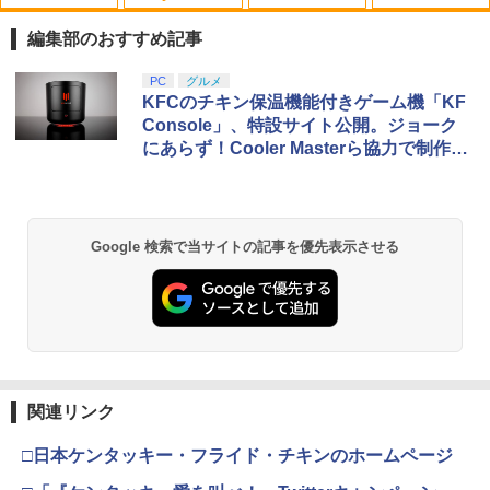
KontrolFreek コントロールフリーク FP
CYBER ・ 高硬度ガラスパネル （ Switc
【中古】 コクリコ坂から レンタル落ち
1
1
1
Sフリーク Galaxy PlayStation 4 PS4 a
h2 用）反射防止 ＋ブルーライトカット
Blu-ray ブルーレイ / [DVD]【メール便送
編集部のおすすめ記事
nd PlayStation 5 PS5 | Performance T
タイプ AGC製 強化ガラス 硬度9H 硬度9
料無料】
humbsticks 旧バージョン 3つ爪
Hの鉛筆でもキズがつかない パネルの縁
スプラトゥーン レイダース|オンライン
PlayStation 5 デジタル・エディション
【純正品】Xbox ワイヤレス コントロー
【Amazon.co.jp限定】劇場版モノノ怪
PC
グルメ
ラウンドカット加工 飛散防止加工
1
1
1
1
￥1,525
コード版
日本語専用 Console Language: Japan
ラー + USB-C® ケーブル
第三章 蛇神 (Amazon.co.jp限定オリジ
KFCのチキン保温機能付きゲーム機「KF
￥1,750
ese only (CFI-2200B01)
ナル三方背収納ケース付きコレクション)
Console」、特設サイト公開。ジョーク
￥1,760
(オリジナル特典:オリジナル巾着＋メー
￥5,832
￥8,300
にあらず！Cooler Masterら協力で制作が
カー特典:【坤と離】二振りの剣、十翼よ
￥55,000
【中古】ファンタジア ダイヤモンド・
2
進行中
り来たる！スタジオ描き下ろしイラスト
【PowerA 公式ストア】パワーエー ソロ
コレクション＆ファンタジア2000 ブル
2
ボード付) [Blu-ray]
チャージングステーション for DualSen
レトロフリーク標準コントローラー グ
ーレイ・セット/Blu−ray Disc/VWBS-1
2
Xbox プリペイドカード 5,000円 デジタ
se® and DualSense Edge™ ワイヤレ
レー CY-RF-3R
226
2
￥10,780
スプラトゥーン レイダース -Switch2
Beast of Reincarnation -PS5 【特典】
ルコード 【旧 Xbox ギフトカード】 [オ
2
スコントローラー【PlayStation®公式ラ
2
Google 検索で当サイトの記事を優先表示させる
プロダクトコード 封入
ンラインコード]
イセンス商品】 国内2年保証
￥2,200
￥2,505
￥6,455
￥7,286
￥5,000
￥2,200
劇場版「鬼滅の刃」無限城編 第一章 猗
2
窩座再来 通常版 [Blu-ray]
新劇場版銀魂 -吉原大炎上ー (通常版)【B
3
【商品価格40,001円～60,000円】楽天あ
lu-ray】 [ 杉田智和 ]
3
￥3,964
んしん延長保証（自然故障＋物損プラ
【純正品】Xbox ワイヤレス コントロー
【中古】PS5モンスターハンターワイル
3
3
Nintendo Switch 2(日本語・国内専用)
【純正品】ディスクドライブ(CFI-ZDD1
3
ン）同一店舗同時購入のみ 自然故障：メ
ラー (ロボット ホワイト)
3
ズ
￥4,118
J) PlayStation 5
関連リンク
ーカー保証期間終了後、保証開始（メー
￥55,603
カー保証期間含め家電5年間/PC・タブレ
￥7,681
￥2,237
ット3年間保証）、物損故障：本保証開
￥11,849
□日本ケンタッキー・フライド・チキンのホームページ
劇場版「鬼滅の刃」無限城編 第一章 猗
始日から5年間保証
3
窩座再来 通常版 [DVD]