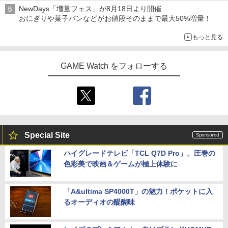
アイスカップに入ったスライムやわたぼう、ベビーサタンなどが
NewDays「増量フェス」が8月18日より開催
オリジナルアートで登場
おにぎりや菓子パンなどがお値段そのままで最大50%増量！
もっと見る
GAME Watch をフォローする
Special Site
ハイグレードテレビ「TCL Q7D Pro」。圧巻の
色彩美で映画＆ゲームが極上体験に
「A&ultima SP4000T」の魅力！ポケットに入
るオーディオの醍醐味