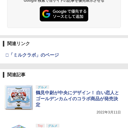
Google 検索で当サイトの記事を優先表示させる
窩座再来 通常版 [DVD]
プロダクトコード 封入
￥6,449
￥7,681
￥3,523
【中古】グランツーリスモ4
￥7,286
3
＼20%OFF★在庫処分／【最新型】PS5
3
￥470
収納ケース 専用カバー PS5リモートプレ
ーヤー SONY PlayStation Portal コント
【純正品】Xbox ワイヤレス コントロー
3
ローラー用 ガラスフィルム付き 強化ガ
ラー (カーボンブラック)
Nintendo Switch 2(日本語・国内専用)
【Amazon.co.jp限定】劇場版モノノ怪
【純正品】ディスクドライブ(CFI-ZDD1
3
3
ラス 保護ケース ハードケース 収納バッ
3
第三章 蛇神 (Amazon.co.jp限定オリジ
J) PlayStation 5
関連リンク
グ 軽量 手提げかばん 液晶保護高透過率
【中古】I.Q FINAL
￥8,020
4
ナル三方背収納ケース付きコレクション)
￥55,491
キズ 飛散防止
(オリジナル特典:オリジナル巾着＋メー
￥11,980
□「ミルクラボ」のページ
￥476
カー特典:【坤と離】二振りの剣、十翼よ
￥2,380
り来たる！スタジオ描き下ろしイラスト
【純正品】Xbox 充電式バッテリー + US
4
ボード付) [Blu-ray]
B-C ケーブル
【純正品】DualSense ワイヤレスコン
関連記事
ニンテンドープリペイド番号 9000円|オ
4
4
￥10,780
トローラー ミッドナイト ブラック(CFI-
【中古】【18歳以上対象】明末：ウツロ
ンラインコード版
￥2,618
4
ZCT2J01)
ノハネソフト:プレイステーション5ソフ
【中古】エースコンバット04 シャッター
5
グルメ
ト／ロールプレイング・ゲーム
ドスカイ
￥9,000
鶴見中尉が中央にデザイン！ 白い恋人と
￥10,737
劇場版「鬼滅の刃」無限城編 第一章 猗
ゴールデンカムイのコラボ商品が発売決
4
￥3,050
￥592
窩座再来 完全生産限定版 [Blu-ray]
定
【国内正規品】Thrustmaster スラスト
5
マスター TH8S シフター - PC、PS4、P
ニンテンドープリペイド番号 5000円|オ
2022年3月11日
5
￥8,698
【純正品】DualSense ワイヤレスコン
S5、PS5 Pro、Xbox One、Xbox Serie
ンラインコード版
5
トローラー(CFI-ZCT2J)
s X|S 対応の高精度 H パターン シフター
【中古】SILENT HILL 2ソフト:プレイス
5
テーション5ソフト／アクション・ゲー
Toy
グルメ
￥5,000