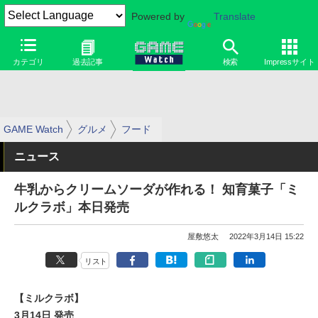
Powered by
Translate
カテゴリ
過去記事
検索
Impressサイト
GAME Watch
グルメ
フード
ニュース
牛乳からクリームソーダが作れる！ 知育菓子「ミ
ルクラボ」本日発売
屋敷悠太
2022年3月14日 15:22
リスト
【ミルクラボ】
3月14日 発売