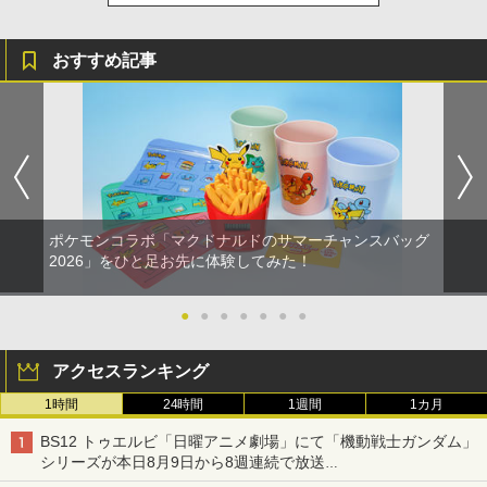
おすすめ記事
ポケモンコラボ「マクドナルドのサマーチャンスバッグ
2026」をひと足お先に体験してみた！
●
●
●
●
●
●
●
アクセスランキング
1時間
24時間
1週間
1カ月
BS12 トゥエルビ「日曜アニメ劇場」にて「機動戦士ガンダム」
シリーズが本日8月9日から8週連続で放送
初回は「機動戦士ガンダム【HDリマスター版】」