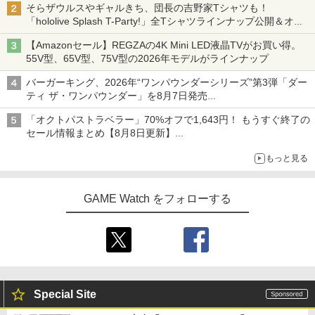
そらザウルスやギャルきち、団長の吉野家Tシャツも！
「hololive Splash T-Party!」全Tシャツラインナップ公開＆オン
ライン販売開始
【Amazonセール】REGZAの4K Mini LED液晶TVがお買い得。
55V型、65V型、75V型の2026年モデルがラインナップ
バーガーキング、2026年“ワンパウンダーシリーズ”第3弾「ダー
ティ ザ・ワンパウンダー」を8月7日発売
「特製ガーリックマヨソース」を使用した超大型チーズバーガー
「オクトパストラベラー」70%オフで1,643円！ もうすぐ終了の
セール情報まとめ【8月8日更新】
ニンテンドーeショップでは「大神 絶景版」が67%オフで990円
もっと見る
GAME Watch をフォローする
Special Site