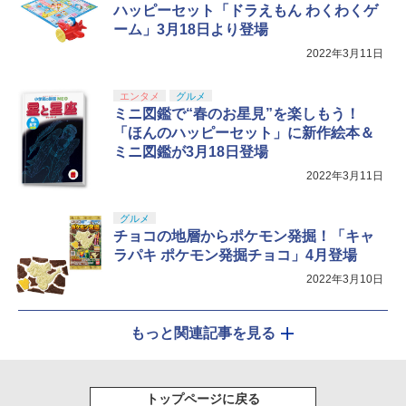
ム
￥10,737
￥14,141
ハッピーセット「ドラえもん わくわくゲ
ーム」3月18日より登場
『映画 ラブライブ！蓮ノ空女学院スクー
5
￥4,360
ルアイドルクラブ Bloom Garden Part
2022年3月11日
y』Blu-ray（特装限定版）
￥8,589
エンタメ
グルメ
ミニ図鑑で“春のお星見”を楽しもう！
「ほんのハッピーセット」に新作絵本＆
ミニ図鑑が3月18日登場
2022年3月11日
グルメ
チョコの地層からポケモン発掘！「キャ
ラパキ ポケモン発掘チョコ」4月登場
2022年3月10日
もっと関連記事を見る
トップページに戻る