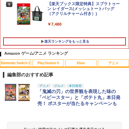
【楽天ブックス限定特典】スプラトゥー
5
ン レイダース(メッシュトートバッグ
（アクリルチャーム付き）)
￥7,480
楽天ランキングをもっと見る
Amazon ゲーム/アニメ ランキング
Nintendo Switch 2
PlayStation 5
Xbox
アニメ
Call of Duty： Black Ops 6 PS5ソフ
【中古】ぷよぷよ通 決定盤
1
1
ト Z指定
編集部のおすすめ記事
￥358
￥1,772
スプラトゥーン レイダース|オンライン
PlayStation 5 デジタル・エディション
【純正品】Xbox ワイヤレス コントロー
劇場版「鬼滅の刃」無限城編 第一章 猗
アニメ
グルメ
本日発売
1
1
1
1
コード版
日本語専用 Console Language: Japan
ラー + USB-C® ケーブル
窩座再来 通常版 [Blu-ray]
「鬼滅の刃」の世界観を表現した味の
ese only (CFI-2200B01)
「ベビースター」と「ポテト丸」本日発
￥5,832
￥8,300
￥3,982
【中古】アイドルマスター アニメ & G4
2
売！ ポスターが当たるキャンペーンも
￥55,000
U!パック VOL.8
【中古】FINAL FANTASY XVIソフト:プ
2
レイステーション5ソフト／ロールプレ
イング・ゲーム
￥410
【純正品】Xbox ワイヤレス コントロー
2
スプラトゥーン レイダース -Switch2
劇場版「鬼滅の刃」無限城編 第一章 猗
Beast of Reincarnation -PS5 【特典】
ラー (ロボット ホワイト)
2
2
￥2,320
2