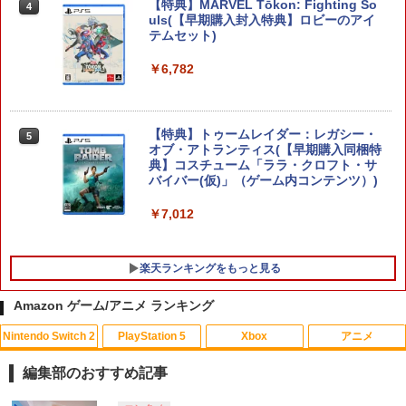
【特典】MARVEL Tōkon: Fighting So
任天堂 【Switch2】ゼルダの伝説 ブレス
4
4
uls(【早期購入封入特典】ロビーのアイ
オブ ザ ワイルド Nintendo Switch 2 Ed
テムセット)
ition [NXS-P-AAAAH NSW2 ゼルダノデ
ンセツ ブレス オブ ザ ワイルド]
￥6,782
￥7,710
【特典】トゥームレイダー：レガシー・
5
オブ・アトランティス(【早期購入同梱特
鬼武者 Way of the Sword 【Switch2】
5
典】コスチューム「ララ・クロフト・サ
POT-P-ABNMA
バイバー(仮)」（ゲーム内コンテンツ）)
￥7,730
￥7,012
楽天ランキングをもっと見る
Amazon ゲーム/アニメ ランキング
Nintendo Switch 2
PlayStation 5
Xbox
アニメ
PS Vita 2000 アナログスティック・スラ
【中古】おそ松さん 第五松（初回生産
1
1
イドパッド修理用基板 部品 パーツ L R
限定版 Blu-ray DISC）/Blu−ray Dis
編集部のおすすめ記事
互換 黒 ブラック オリジナルウエス スラ
c/EYXA-10744
イドパッド