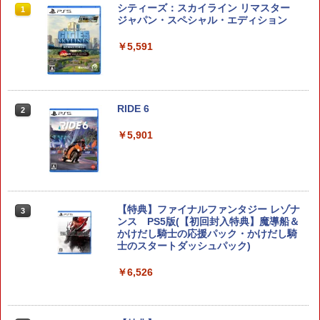
ホリ ワイヤレスホリパッド TURBO for
シティーズ：スカイライン リマスター
1
1
Nintendo Switch 2 ルビーマゼンタ [N
ジャパン・スペシャル・エディション
SX-134]
￥5,591
￥7,580
RIDE 6
【特典】ドラゴンクエストモンスターズ
2
2
4 枯れ木の国のビアンカ・フローラ S
witch2版(【早期購入封入特典】冒険ス
￥5,901
タートダッシュセット)
￥7,623
【特典】ファイナルファンタジー レゾナ
3
ンス PS5版(【初回封入特典】魔導船＆
ゼルダの伝説 ブレス オブ ザ ワイルド
3
かけだし騎士の応援パック・かけだし騎
Nintendo Switch 2 Edition
士のスタートダッシュパック)
￥7,680
￥6,526