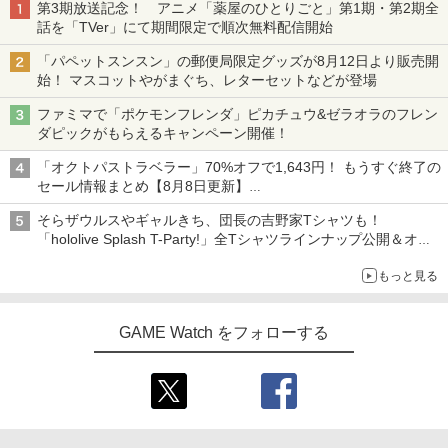
第3期放送記念！ アニメ「薬屋のひとりごと」第1期・第2期全
話を「TVer」にて期間限定で順次無料配信開始
「パペットスンスン」の郵便局限定グッズが8月12日より販売開
始！ マスコットやがまぐち、レターセットなどが登場
ファミマで「ポケモンフレンダ」ピカチュウ&ゼラオラのフレン
ダピックがもらえるキャンペーン開催！
「オクトパストラベラー」70%オフで1,643円！ もうすぐ終了の
セール情報まとめ【8月8日更新】
ニンテンドーeショップでは「大神 絶景版」が67%オフで990円
そらザウルスやギャルきち、団長の吉野家Tシャツも！
「hololive Splash T-Party!」全Tシャツラインナップ公開＆オン
ライン販売開始
もっと見る
GAME Watch をフォローする