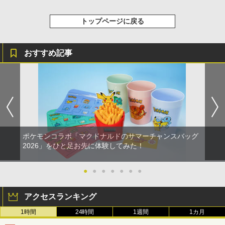
トップページに戻る
おすすめ記事
ポケモンコラボ「マクドナルドのサマーチャンスバッグ
2026」をひと足お先に体験してみた！
●
●
●
●
●
●
●
アクセスランキング
1時間
24時間
1週間
1カ月