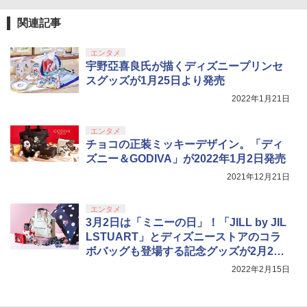
[Switch 2] ぽこ あ ポケモン エキスパン
￥749
4
ションパス（ダウンロード版）※3,200
￥9,000
関連記事
￥10,737
ポイントまでご利用可
劇場版「鬼滅の刃」無限城編 第一章 猗
4
窩座再来 完全生産限定版 [Blu-ray]
￥4,400
【国内正規品】Thrustmaster スラスト
5
エンタメ
マスター TH8S シフター - PC、PS4、P
【送料無料】劇場版「鬼滅の刃」無限城
ニンテンドープリペイド番号 5000円|オ
宇野亞喜良氏が描くディズニープリンセ
5
5
￥8,698
【純正品】DualSense ワイヤレスコン
S5、PS5 Pro、Xbox One、Xbox Serie
編 第一章 猗窩座再来(通常版)【Blu-ra
ンラインコード版
5
スグッズが1月25日より発売
トローラー(CFI-ZCT2J)
s X|S 対応の高精度 H パターン シフター
y】/アニメーション[Blu-ray]【返品種別
A】
2022年1月21日
レトロフリーク レッド×ホワイト ( レト
￥5,000
5
￥10,737
￥14,141
ロゲーム互換機 )（ コントローラーアダ
プターセット ）CY-RF-RW HDMI出力 ど
￥4,400
『映画 ラブライブ！蓮ノ空女学院スクー
5
エンタメ
こでもセーブ 互換機種 FC SFC SNES G
ルアイドルクラブ Bloom Garden Part
チョコの正装ミッキーデザイン。「ディ
B GBC GBA MD GEN PCE TG-16 PCE
y』Blu-ray（特装限定版）
SG
ズニー＆GODIVA」が2022年1月2日発売
2021年12月21日
￥8,589
￥25,300
エンタメ
3月2日は「ミニーの日」！「JILL by JIL
LSTUART」とディズニーストアのコラ
ボバッグも登場する記念グッズが2月22
日より順次発売
2022年2月15日