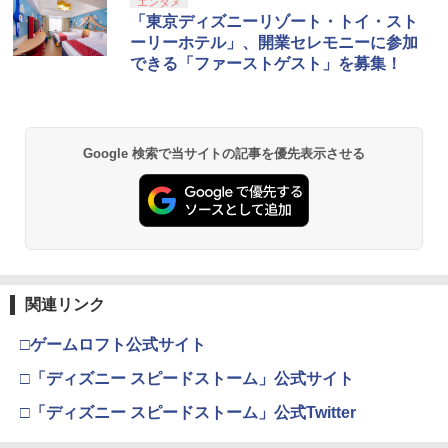
スプラトゥーン レイダース|オンライン
PlayStation 5 デジタル・エディション
【純正品】Xbox ワイヤレス コントロー
劇場版「鬼滅の刃」無限城編 第一章 猗
エンタメ
1
1
1
1
￥272
コード版
日本語専用 Console Language: Japan
ラー + USB-C® ケーブル
窩座再来 通常版 [Blu-ray]
「東京ディズニーリゾート・トイ・スト
￥750
ese only (CFI-2200B01)
ーリーホテル」、開業セレモニーに参加
￥5,832
￥8,300
￥3,982
できる「ファーストゲスト」を募集！
￥55,000
猫物語 黒 つばさファミリー 上・下 セッ
2
＼マラソン限定★エントリーでP10倍／S
ト 全巻 完全生産限定版 物語シリーズ
2
team Deck OLED / LCD フィルム 保護
【Blu-ray】
【純正品】Xbox ワイヤレス コントロー
フィルム ガラスフィルム 本体 保護 フィ
2
スプラトゥーン レイダース -Switch2
劇場版「鬼滅の刃」無限城編 第一章 猗
Beast of Reincarnation -PS5 【特典】
ラー (ロボット ホワイト)
2
2
ルム シート 液晶保護 ガラス スチーム ス
2
￥320
Google 検索で当サイトの記事を優先表示させる
窩座再来 通常版 [DVD]
プロダクトコード 封入
チームデック OLED スチームデック LC
￥6,447
D ガイド枠 指紋防止
￥7,681
￥3,523
￥7,286
￥998
【中古】【Blu−ray】ファイナルファン
3
タジーVII アドベントチルドレン コン
【純正品】Xbox ワイヤレス コントロー
プリート 初回限定版 PS3版「ファイ
3
ラー (カーボンブラック)
ナルファンタジーXIII」体験版・スリー
Nintendo Switch 2(日本語・国内専用)
【Amazon.co.jp限定】劇場版モノノ怪
【純正品】ディスクドライブ(CFI-ZDD1
3
3
3
Nintendo Switch2 専用 スリムハードポ
ブケース付 / アニメ
3
第三章 蛇神 (Amazon.co.jp限定オリジ
J) PlayStation 5
関連リンク
ーチ 収納ケース ハードケース ポーチ 収
￥8,020
ナル三方背収納ケース付きコレクション)
￥55,491
納バッグ 耐衝撃 スイッチ2 キャリングケ
￥540
(オリジナル特典:オリジナル巾着＋メー
￥11,849
ース 軽量 ◇ALW-PU-001
□ゲームロフト公式サイト
カー特典:【坤と離】二振りの剣、十翼よ
り来たる！スタジオ描き下ろしイラスト
□「ディズニー スピードストーム」公式サイト
￥1,680
【純正品】Xbox 充電式バッテリー + US
4
ボード付) [Blu-ray]
B-C ケーブル
【中古】うどんの国の金色毛鞠 第一巻/
4
□「ディズニー スピードストーム」公式Twitter
【純正品】DualSense ワイヤレスコン
ニンテンドープリペイド番号 9000円|オ
4
Blu−ray Disc/VPXY-71489
4
￥10,780
トローラー ミッドナイト ブラック(CFI-
ンラインコード版
￥2,618
ZCT2J01)