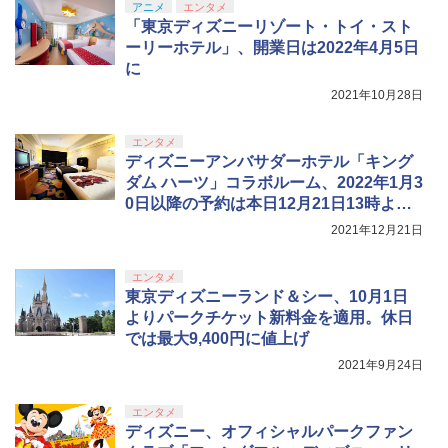
アニメ
エンタメ
窩座再来 完全生産限定版 [Blu-ray]
ルパン三世 カリオストロの城 【4K ULT
5
「東京ディズニーリゾート・トイ・スト
￥1,640
【純正品】Xbox ワイヤレス コントロー
RA HD】 [ 山田康雄 ]
ニンテンドープリペイド番号 5000円|オ
5
5
￥8,698
ーリーホテル」、開業日は2022年4月5日
【純正品】DualSense ワイヤレスコン
ラー (カーボンブラック)
ンラインコード版
5
に
トローラー(CFI-ZCT2J)
￥6,864
即納 PS5対応バッグ PS5対応リュック P
￥8,020
5
￥5,000
2021年10月28日
layStation5対応収納バック PS5対応収
￥10,737
納 Playstation5＆PS5 Digital Edition f
【Amazon.co.jp限定】劇場版モノノ怪
5
or DualsenseControllerと互換性があり
エンタメ
第三章 蛇神 (オリジナル特典:オリジナル
ます 保護ケース キャリーバッグ 大容量
ディズニーアンバサダーホテル「キング
巾着＋メーカー特典:【坤と離】二振りの
PS5 ケース 肩掛け 持ち運び 防塵 防水
ダム ハーツ」コラボルーム、2022年1月3
剣、十翼より来たる！スタジオ描き下ろ
耐衝撃 (ホワイト)
しイラストボード付) [DVD]
0日以降の予約は本日12月21日13時より
開始！
￥3,960
2021年12月21日
￥8,800
エンタメ
東京ディズニーランド＆シー、10月1日
よりパークチケット新料金を適用。休日
では最大9,400円に値上げ
2021年9月24日
エンタメ
ディズニー、オフィシャルパークファン