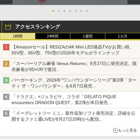
●
●
●
●
●
●
●
アクセスランキング
1時間
24時間
1週間
1カ月
【Amazonセール】REGZAの4K Mini LED液晶TVがお買い得。
55V型、65V型、75V型の2026年モデルがラインナップ
「スーパーリアル麻雀 Venus Returns」8月27日に発売決定。脱
衣麻雀が3D×VRで復活
発売から2週間は20%オフになるセールが実施
バーガーキング、2026年“ワンパウンダーシリーズ”第3弾「ダー
ティ ザ・ワンパウンダー」を8月7日発売
「特製ガーリックマヨソース」を使用した超大型チーズバーガー
「ドラクエ」×ジェラピケ、コラボ「GELATO PIQUE
encounters DRAGON QUEST」第2弾が本日発売
アイスカップに入ったスライムやわたぼう、ベビーサタンなどが
「イーグレットツー ミニ」新作追加ソフト発売決定。詳細を公
オリジナルアートで登場
開するファミ通LIVEが8月27日20時から配信
シリーズ累計100タイトルへ
もっと見る