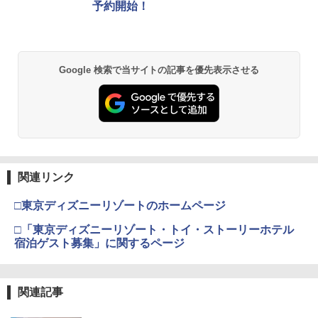
￥5,832
￥8,300
予約開始！
【中古】ヴァルキリーエリュシオン [初
カー特典:【坤と離】二振りの剣、十翼よ
2
￥55,000
回生産特典付き] -PS4
り来たる！スタジオ描き下ろしイラスト
【ポイント5倍】PS5 横置きスタンド PS
「撫物語」第一巻 / なでこドロー(上)(完
2
2
ボード付) [Blu-ray]
5 slim スタンド PS5 Pro 水平 スタンド
全生産限定版)【Blu-ray】 [ 西尾維新 ]
￥680
Xbox プリペイドカード 5,000円 デジタ
PS5 コンソールホスト ディスプレイ ホ
2
￥10,780
スプラトゥーン レイダース -Switch2
Beast of Reincarnation -PS5 【特典】
ルコード 【旧 Xbox ギフトカード】 [オ
2
ルダー用水平ブラケット PS5デジタル デ
2
￥6,497
Google 検索で当サイトの記事を優先表示させる
プロダクトコード 封入
ンラインコード]
ィスク 熱放散 保護 軽量で頑丈 省スペー
￥6,455
ス 放熱性 安定性 取付 外し 簡単 防塵 耐
熱 防水
￥7,286
￥5,000
【中古】ポチと! ヨッシー ウールワール
3
劇場版「鬼滅の刃」無限城編 第一章 猗
2
ド
窩座再来 通常版 [Blu-ray]
￥2,380
うたの☆プリンスさまっ♪ ALL STAR ST
3
AGE -Happy Celebration- Ver.A【Blu-r
￥733
￥3,964
ay】 [ (ゲーム・ミュージック) ]
【純正品】Xbox ワイヤレス コントロー
3
Nintendo Switch 2(日本語・国内専用)
【純正品】ディスクドライブ(CFI-ZDD1
3
ラー (ロボット ホワイト)
3
J) PlayStation 5
関連リンク
ザ・ナイン・チャーネル -第九納骨室ー
￥6,864
3
￥55,871
￥7,681
【中古】那由多の軌跡:改【早期予約特
￥11,849
□東京ディズニーリゾートのホームページ
4
￥3,388
劇場版「鬼滅の刃」無限城編 第一章 猗
典】コンプリート・サウンドトラック(C
3
窩座再来 通常版 [DVD]
D2枚組)付
□「東京ディズニーリゾート・トイ・ストーリーホテル
うたの☆プリンスさまっ♪ ALL STAR ST
4
宿泊ゲスト募集」に関するページ
AGE -Happy Celebration- Ver.B【Blu-r
【純正品】Xbox 充電式バッテリー + US
4
￥3,523
￥868
【純正品】DualSense ワイヤレスコン
ay】 [ (ゲーム・ミュージック) ]
B-C ケーブル
ニンテンドープリペイド番号 9000円|オ
4
4
トローラー ミッドナイト ブラック(CFI-
ンラインコード版
ZCT2J01)
【中古】 ファンタジーライフi グルグ
￥6,864
￥2,618
4
ルの竜と時をぬすむ少女／PS5
関連記事
￥9,000
【FC/NewFC/SFC/MD1/PCE用】コンパ
￥10,737
5
劇場版「鬼滅の刃」無限城編 第一章 猗
4
クトACアダプタ＜ホワイト＞
￥3,872