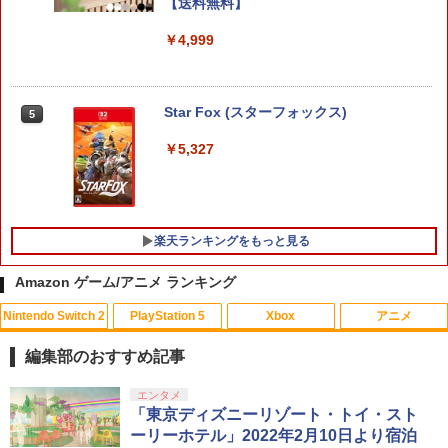
【送料無料】
￥4,999
Star Fox (スターフォックス)
5
￥5,327
楽天ランキングをもっと見る
Amazon ゲーム/アニメ ランキング
Nintendo Switch 2
PlayStation 5
Xbox
アニメ
PS5用 ワイヤレスコントローラー 専用
【中古】ピクロスDS
【中古】【Blu－ray】やはり俺の青春ラ
1
1
1
スキンシール おしゃれなスキンシール
ブコメはまちがっている。続 第4巻
編集部のおすすめ記事
貼るだけでかんたんドレスアップ 気軽に
初回限定版 スリーブケース・小説付 /
￥350
着せ替えが楽しめるデザインステッカー
及川啓【監督】
スプラトゥーン レイダース|オンライン
PlayStation 5 デジタル・エディション
【純正品】Xbox ワイヤレス コントロー
【Amazon.co.jp限定】劇場版モノノ怪
エンタメ
1
1
1
1
コード版
日本語専用 Console Language: Japan
ラー + USB-C® ケーブル
第三章 蛇神 (Amazon.co.jp限定オリジ
「東京ディズニーリゾート・トイ・スト
￥1,000
￥1,090
ese only (CFI-2200B01)
ナル三方背収納ケース付きコレクション)
ーリーホテル」2022年2月10日より宿泊
(オリジナル特典:オリジナル巾着＋メー