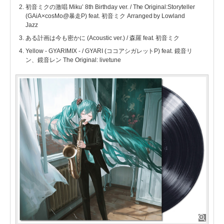
初音ミクの激唱 Miku’ 8th Birthday ver. / The Original:Storyteller
(GAiA×cosMo@暴走P) feat. 初音ミク Arranged by Lowland
Jazz
ある計画は今も密かに (Acoustic ver.) / 森羅 feat. 初音ミク
Yellow - GYARIMIX - / GYARI (ココアシガレットP) feat. 鏡音リ
ン、鏡音レン The Original: livetune