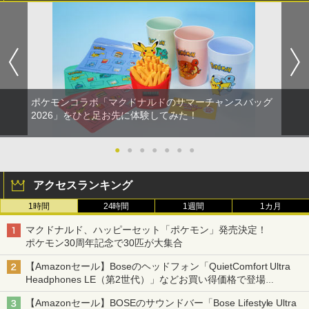
ポケモンコラボ「マクドナルドのサマーチャンスバッグ
2026」をひと足お先に体験してみた！
●
●
●
●
●
●
●
アクセスランキング
1時間
24時間
1週間
1カ月
マクドナルド、ハッピーセット「ポケモン」発売決定！
ポケモン30周年記念で30匹が大集合
【Amazonセール】Boseのヘッドフォン「QuietComfort Ultra
Headphones LE（第2世代）」などお買い得価格で登場
イマーシブオーディオで臨場感ある音楽体験が楽しめる
【Amazonセール】BOSEのサウンドバー「Bose Lifestyle Ultra