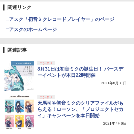
劇場版「鬼滅の刃」無限城編 第一章 猗
【純正品】ディスクドライブ(CFI-ZDD1
3
Xbox プリペイドカード 1,000円 デジタ
3
3
窩座再来 完全生産限定版 [Blu-ray]
J) PlayStation 5
関連リンク
ルコード 【旧 Xbox ギフトカード】 [オ
ンラインコード]
￥8,698
￥11,849
□アスク「初音ミクレコードプレイヤー」のページ
￥1,000
□アスクのホームページ
【純正品】DualSense ワイヤレスコン
4
『映画 ラブライブ！蓮ノ空女学院スクー
4
トローラー ミッドナイト ブラック(CFI-
【純正品】Xbox ワイヤレス コントロー
4
ルアイドルクラブ Bloom Garden Part
ZCT2J01)
関連記事
ラー + USB-C® ケーブル
y』Blu-ray（特装限定版）
￥10,737
￥8,300
エンタメ
￥8,589
8月31日は初音ミクの誕生日！ バースデ
ーイベントが本日22時開催
【純正品】DualSense ワイヤレスコン
Xbox プリペイドカード 5,000円 デジタ
2021年8月31日
5
5
劇場版「鬼滅の刃」無限城編 第一章 猗
5
トローラー(CFI-ZCT2J)
ルコード 【旧 Xbox ギフトカード】 [オ
窩座再来 完全生産限定版 [DVD]
ンラインコード]
エンタメ
￥10,737
￥7,828
天馬司や初音ミクのクリアファイルがも
￥5,000
らえる！ローソン、「プロジェクトセカ
イ」キャンペーンを本日開始
2021年7月6日