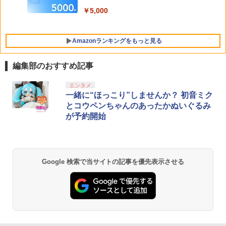
国内2年保証
￥5,000
【中古】Super Smash Bros. Ultimate f
5
￥2,530
or Nintendo Switch
Amazonランキングをもっと見る
￥3,670
【楽天ブックス限定特典+特典】METAL
5
編集部のおすすめ記事
GEAR SOLID : MASTER COLLECTION
Vol.2 Switch2版(2連アクリルキーホル
PlayStation 5 デジタル・エディション
Xbox プリペイドカード 10,000円 デジ
劇場版「鬼滅の刃」無限城編 第一章 猗
エンタメ
ダー+【早期購入封入特典】DLCチラシ)
1
1
1
日本語専用 Console Language: Japan
タルコード 【旧 Xbox ギフトカード】
窩座再来 通常版 [Blu-ray]
一緒に“ほっこり”しませんか？ 初音ミク
ese only (CFI-2200B01)
[オンラインコード]
￥6,600
とコウペンちゃんのあったかぬいぐるみ
￥3,964
が予約開始
￥55,000
￥10,000
劇場版「鬼滅の刃」無限城編 第一章 猗
Beast of Reincarnation -PS5 【特典】
Xbox プリペイドカード 3,000円 デジタ
2
2
2
Google 検索で当サイトの記事を優先表示させる
窩座再来 通常版 [DVD]
プロダクトコード 封入
ルコード 【旧 Xbox ギフトカード】 [オ
ンラインコード]
￥3,523
￥7,286
￥3,000