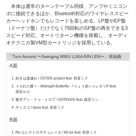
本体は通常のターンテーブル同様、アンプやミニコン
ポに接続できるほか、Bluetooth対応のワイヤレススピー
カーヘッドホンでもレコードを楽しめる。LP盤やEP盤
（ドーナツ盤）だけでなく78回転のSP盤の再生できる3
スピード対応。オートリターン機構を搭載し、オーディ
オテクニカ製VM型カートリッジを採用している。
「Turn Around 〜Swinging MIKU LUKA RIN LEN〜」収録曲
A面
好きは道連れ / OSTER project feat. 初音ミク
イカれた蝶々 - Midnight Butterfly - / りょう@シャレオツP feat.
巡音ルカ
蜜月アン・ドゥ・トロワ / DATEKEN feat. 鏡音リン
ディスコ / tama feat. 初音ミク
B面
Re:エレクトロサチュレイタ / tilt-six feat. 初音ミク