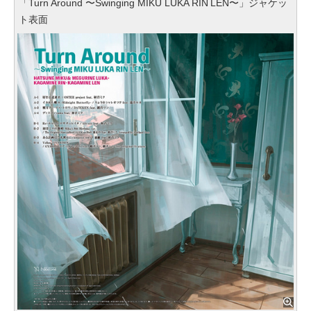
「Turn Around 〜Swinging MIKU LUKA RIN LEN〜」ジャケッ
ト表面