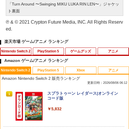
「Turn Around 〜Swinging MIKU LUKA RIN LEN〜」ジャケッ
ト裏面
℗ & © 2021 Crypton Future Media, INC. All Rights Reserv
ed.
楽天市場 ゲーム/アニメ ランキング
Nintendo Switch 2
PlayStation 5
ゲームグッズ
アニメ
Amazon ゲーム/アニメ ランキング
Nintendo Switch 2
PlayStation 5
Xbox
アニメ
Nintendo Switch2 ケース EVA キャリン
【中古】SDガンダム Gジェネレーション
1
1
Amazon Nintendo Switch 2 販売ランキング
グケース 耐衝撃 大容量収納 Switch 保護
ウォーズ 特典 Gジェネレーション ウォ
更新日時：2026/08/06 06:12
ケース 収納バッグ ニンテンドー スイッ
ーズ プレイヤーズバイブル付き
チ2 収納バッグ キャリーケース 保護 ゲ
スプラトゥーン レイダース|オンライン
ームカード
1
￥350
コード版
￥1,078
￥5,832
【中古美品】 PlayStation 5 ソフト Rise
2
of the Ronin(ライズ・オブ・ローニン)
P20倍★薄くてじょうぶな Switch2 ケー
Z version - PS5 [CERO区分_Z / 18歳以
2