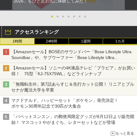
2026」をひと足お先に体験してみた！
●
●
●
●
●
●
●
アクセスランキング
1時間
24時間
1週間
1カ月
【Amazonセール】BOSEのサウンドバー「Bose Lifestyle Ultra
Soundbar」や、サブウーファー「Bose Lifestyle Ultra
Subwoofer」などお買い得！
【Amazonセール】ソニーの4K液晶テレビ「ブラビア」がお買い
得！ 75型「KJ-75X75WL」などラインナップ
「無職転生III」第7話あらすじ＆先行カット公開！ リニアとプル
セナが魔法大学を卒業
マクドナルド、ハッピーセット「ポケモン」発売決定！
ポケモン30周年記念で30匹が大集合
「パペットスンスン」の郵便局限定グッズが8月12日より販売開
始！ マスコットやがまぐち、レターセットなどが登場
もっと見る