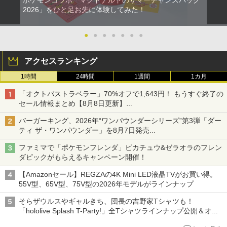
2026」をひと足お先に体験してみた！
●
●
●
●
●
●
●
アクセスランキング
1時間
24時間
1週間
1カ月
「オクトパストラベラー」70%オフで1,643円！ もうすぐ終了の
セール情報まとめ【8月8日更新】
ニンテンドーeショップでは「大神 絶景版」が67%オフで990円
バーガーキング、2026年“ワンパウンダーシリーズ”第3弾「ダー
ティ ザ・ワンパウンダー」を8月7日発売
「特製ガーリックマヨソース」を使用した超大型チーズバーガー
ファミマで「ポケモンフレンダ」ピカチュウ&ゼラオラのフレン
ダピックがもらえるキャンペーン開催！
【Amazonセール】REGZAの4K Mini LED液晶TVがお買い得。
55V型、65V型、75V型の2026年モデルがラインナップ
そらザウルスやギャルきち、団長の吉野家Tシャツも！
「hololive Splash T-Party!」全Tシャツラインナップ公開＆オン
ライン販売開始