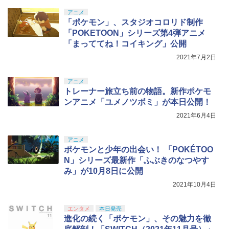
￥9,000
【中古】ゼルダの伝説 時のオカリナ 3D
5
プ/統一デザイン/PS5（CFI-2000）両エ
￥10,737
ヤマトよ永遠に REBEL3199 6【Blu-ra
5
アニメ
劇場版「鬼滅の刃」無限城編 第一章 猗
ディション対応】ANS-PSV031BK 色：
4
y】 [ 西崎義展 ]
￥1,803
「ポケモン」、スタジオコロリド制作
窩座再来 完全生産限定版 [Blu-ray]
ブラック
「POKETOON」シリーズ第4弾アニメ
【純正品】Xbox ワイヤレス コントロー
￥8,751
ニンテンドープリペイド番号 5000円|オ
5
5
￥8,698
￥2,332
「まっててね！コイキング」公開
【純正品】DualSense ワイヤレスコン
ラー (カーボンブラック)
ンラインコード版
5
トローラー(CFI-ZCT2J)
2021年7月2日
￥8,020
￥5,000
￥10,737
【レビュー評価上昇中】 新型 PS5 Slim /
5
アニメ
【Amazon.co.jp限定】劇場版モノノ怪
5
PS5 Pro 冷却ファン PS5スリム用 冷却
トレーナー旅立ち前の物語。新作ポケモ
第三章 蛇神 (オリジナル特典:オリジナル
ファン 自動温度検出 3段階風速調整 LED
ンアニメ「ユメノツボミ」が本日公開！
巾着＋メーカー特典:【坤と離】二振りの
ライト USB付き 低騒音 急速冷却 放熱
剣、十翼より来たる！スタジオ描き下ろ
プレステ5スリム用 ディスク/デジタル版
2021年6月4日
しイラストボード付) [DVD]
対応 PS5 周辺機器 PS5 Pro 新型PS5
￥8,800
アニメ
￥2,580
ポケモンと少年の出会い！ 「POKÉTOO
N」シリーズ最新作「ふぶきのなつやす
み」が10月8日に公開
2021年10月4日
エンタメ
本日発売
進化の続く「ポケモン」、その魅力を徹