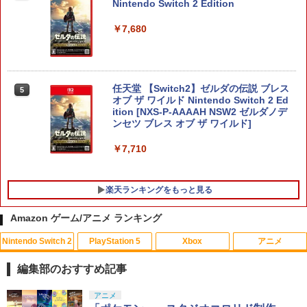
Nintendo Switch 2 Edition
￥7,680
任天堂 【Switch2】ゼルダの伝説 ブレス
5
オブ ザ ワイルド Nintendo Switch 2 Ed
ition [NXS-P-AAAAH NSW2 ゼルダノデ
ンセツ ブレス オブ ザ ワイルド]
￥7,710
楽天ランキングをもっと見る
Amazon ゲーム/アニメ ランキング
Nintendo Switch 2
PlayStation 5
Xbox
アニメ
PS5 スティックカバー コントローラー
【中古】トモダチコレクション
【中古】【未使用品】ミラベルと魔法だ
1
1
1
交換用 スティックキャップ PS4 コント
らけの家 MovieNEX [DVDのみ]
編集部のおすすめ記事
ローラー / PS5 コントローラー / PS5 コ
￥466
ントローラー Edge ハンドル 交換用 周
￥3,280
スプラトゥーン レイダース|オンライン
PlayStation 5 デジタル・エディション
【純正品】Xbox ワイヤレス コントロー
【Amazon.co.jp限定】劇場版モノノ怪
アニメ
辺機器 ホコリ防止 全面保護 快適なグリ
1
1
1
1