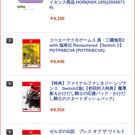
イセンス商品 HORI(NSX-185)(2026071
6)
￥6,150
コーエーテクモゲームス 真・三國無双2
2
with 猛将伝 Remastered【Switch 2】
POTPABCVA [POTPABCVA]
￥6,640
【特典】ファイナルファンタジー レゾナ
3
ンス Switch2版(【初回封入特典】魔導
船＆かけだし騎士の応援パック・かけだ
し騎士のスタートダッシュパック)
￥6,910
ゼルダの伝説 ブレス オブ ザ ワイルド
4