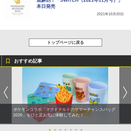
底解剖！「SWITCH（2021年11月号）」
本日発売
2021年10月20日
トップページに戻る
おすすめ記事
ポケモンコラボ「マクドナルドのサマーチャンスバッグ
2026」をひと足お先に体験してみた！
●
●
●
●
●
●
●