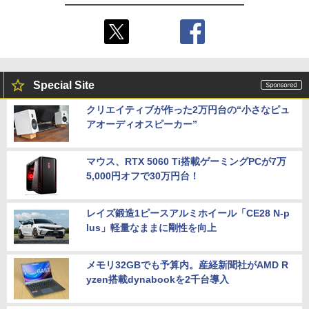
Special Site
クリエイティブが作った2万円台の“小さなピュ
アオーディオスピーカー”
マウス、RTX 5060 Ti搭載ゲーミングPCが7万
5,000円オフで30万円台！
レイズ鍛造1ピースアルミホイール「CE28 N-p
lus」軽量なままに剛性を向上
メモリ32GBでも予算内。産経新聞社がAMD R
yzen搭載dynabookを2千台導入