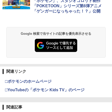
コード版
日本語専用 Console Language: Japan
ラー + USB-C® ケーブル
第三章 蛇神 (Amazon.co.jp限定オリジ
「ポケモン」、スタジオコロリド制作
ップ 取付簡単 DualSense DualShock4
ese only (CFI-2200B01)
ナル三方背収納ケース付きコレクション)
対応 ブラック 2個入
「POKETOON」シリーズ第6弾アニメ
(オリジナル特典:オリジナル巾着＋メー
￥5,832
￥8,300
「ゲンガーになっちゃった！？」公開
【中古】たまごっちのプチプチおみせっ
カー特典:【坤と離】二振りの剣、十翼よ
2
￥55,000
￥630
千と千尋の神隠し 舞台版ダブルキャスト
2
ち
り来たる！スタジオ描き下ろしイラスト
(2023年版) ブルーレイ【Blu-ray】
ボード付) [Blu-ray]
￥529
Xbox プリペイドカード 5,000円 デジタ
￥5,480
2
￥10,780
スプラトゥーン レイダース -Switch2
Beast of Reincarnation -PS5 【特典】
ルコード 【旧 Xbox ギフトカード】 [オ
2
【中古】【PS5】Ed-0: Zombie Uprisin
2
2
Google 検索で当サイトの記事を優先表示させる
プロダクトコード 封入
ンラインコード]
g 【CEROレーティング「Z」】
￥6,455
￥7,286
￥5,000
【中古】牧場物語 キラキラ太陽となかま
￥1,079
3
劇場版「鬼滅の刃」無限城編 第一章 猗
2
たち
『映画 ラブライブ！蓮ノ空女学院スクー
3
窩座再来 通常版 [Blu-ray]
ルアイドルクラブ Bloom Garden Part
y』(特装限定版)【Blu-ray】 [ 矢立肇 ]
￥752
￥3,964
【純正品】Xbox ワイヤレス コントロー
3
Nintendo Switch 2(日本語・国内専用)
【純正品】ディスクドライブ(CFI-ZDD1
3
【中古】PS5 ホグワーツ・レガシー
ラー (ロボット ホワイト)
￥8,580
3
3
J) PlayStation 5
関連リンク
￥55,871
￥1,480
￥7,681
【中古】オーバーライド 2:スーパーメカ
4
￥11,849
□ポケモンのホームページ
リーグ ULTRAMAN DX Edition -Switch
劇場版「鬼滅の刃」無限城編 第一章 猗
3
ヤマトよ永遠に REBEL3199 7＜最終巻
4
窩座再来 通常版 [DVD]
□YouTubeの「ポケモン Kids TV」のページ
＞【Blu-ray】 [ 西崎義展 ]
￥948
【純正品】Xbox 充電式バッテリー + US
4
￥3,523
【純正品】DualSense ワイヤレスコン
B-C ケーブル
￥8,751
ニンテンドープリペイド番号 9000円|オ
4
4
【送料無料】アンサー PS5（CFI-2000）
トローラー ミッドナイト ブラック(CFI-
ンラインコード版
4
用 ホコリキャッチャー2【ホコリ侵入防
ZCT2J01)
関連記事
￥2,618
止/USBキャップ/コントローラ用キャッ