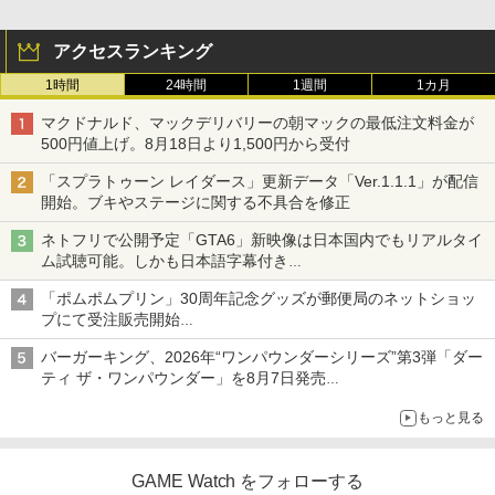
アクセスランキング
1時間
24時間
1週間
1カ月
マクドナルド、マックデリバリーの朝マックの最低注文料金が
500円値上げ。8月18日より1,500円から受付
「スプラトゥーン レイダース」更新データ「Ver.1.1.1」が配信
開始。ブキやステージに関する不具合を修正
ネトフリで公開予定「GTA6」新映像は日本国内でもリアルタイ
ム試聴可能。しかも日本語字幕付き
Netflixから公式回答あり
「ポムポムプリン」30周年記念グッズが郵便局のネットショッ
プにて受注販売開始
「おもちもちもちクッション」など今年だけの限定商品が登場
バーガーキング、2026年“ワンパウンダーシリーズ”第3弾「ダー
ティ ザ・ワンパウンダー」を8月7日発売
「特製ガーリックマヨソース」を使用した超大型チーズバーガー
もっと見る
GAME Watch をフォローする