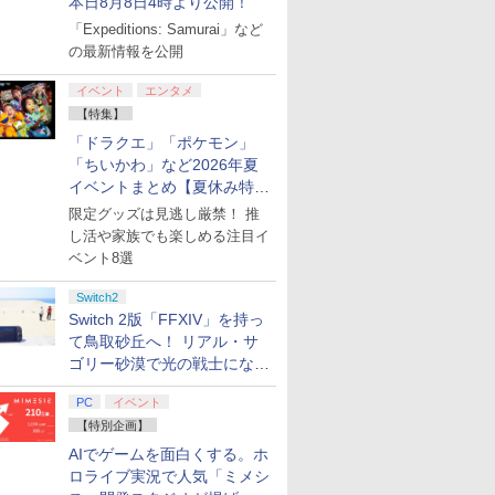
本日8月8日4時より公開！
「Expeditions: Samurai」など
の最新情報を公開
イベント
エンタメ
【特集】
「ドラクエ」「ポケモン」
「ちいかわ」など2026年夏
イベントまとめ【夏休み特
集】
限定グッズは見逃し厳禁！ 推
し活や家族でも楽しめる注目イ
ベント8選
Switch2
Switch 2版「FFXIV」を持っ
て鳥取砂丘へ！ リアル・サ
ゴリー砂漠で光の戦士になっ
てみた
PC
イベント
【特別企画】
AIでゲームを面白くする。ホ
ロライブ実況で人気「ミメシ