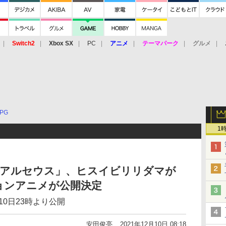
Switch2
Xbox SX
PC
アニメ
テーマパーク
グルメ
 Vita
3DS
アーケード
VR
PG
1
NDS アルセウス」、ヒスイビリリダマが
ョンアニメが公開決定
10日23時より公開
安田俊亮
2021年12月10日 08:18