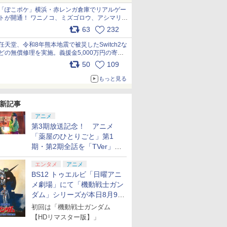
「ぽこポケ」横浜・赤レンガ倉庫でリアルゲー
トが開通！ ワニノコ、ミズゴロウ、アシマリ登
場シーンをレポート pic.x.com/LDgEByVl6D
63
232
任天堂、令和8年熊本地震で被災したSwitch2な
どの無償修理を実施。義援金5,000万円の寄付
も発表 pic.x.com/BAYsMfUfUC
50
109
もっと見る
新記事
アニメ
第3期放送記念！ アニメ
「薬屋のひとりごと」第1
期・第2期全話を「TVer」に
て期間限定で順次無料配信開
エンタメ
アニメ
始
BS12 トゥエルビ「日曜アニ
メ劇場」にて「機動戦士ガン
ダム」シリーズが本日8月9日
から8週連続で放送
初回は「機動戦士ガンダム
【HDリマスター版】」