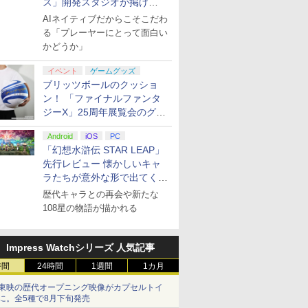
ス」開発スタジオが掲げ
る“AI活用の信念”とは？【講
AIネイティブだからこそこだわ
演レポート】
る「プレーヤーにとって面白い
かどうか」
イベント
ゲームグッズ
ブリッツボールのクッショ
ン！ 「ファイナルファンタ
ジーX」25周年展覧会のグッ
ズ情報が公開
Android
iOS
PC
「幻想水滸伝 STAR LEAP」
先行レビュー 懐かしいキャ
ラたちが意外な形で出てくる
シリーズ完全新作！
歴代キャラとの再会や新たな
108星の物語が描かれる
Impress Watchシリーズ 人気記事
時間
24時間
1週間
1カ月
東映の歴代オープニング映像がカプセルトイ
に。全5種で8月下旬発売