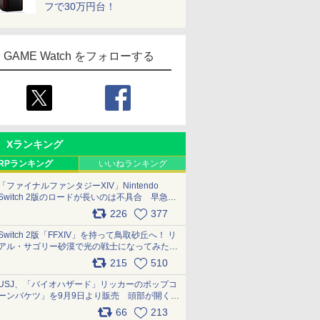
フで30万円台！
GAME Watch をフォローする
Xランキング
RPランキング
いいねランキング
「ファイナルファンタジーXIV」Nintendo
Switch 2版のロードが長いのは不具合 早急に
アップデートできるよう対応中
226
377
pic.x.com/s9S3nRCAGa
Switch 2版「FFXIV」を持って鳥取砂丘へ！ リ
アル・サゴリー砂漠で光の戦士になってみた
pic.x.com/qyOfL2uv1n
215
510
USJ、「バイオハザード」リッカーのポップコ
ーンバケツ」を9月9日より販売 頭部が開く仕
組み。味は恐怖を堪のう「味噌フレーバー」
66
213
pic.x.com/81MuXGahVM