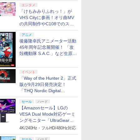
エンタメ
「けもみみりふれっ！」が
VHS Cityに参画！オリ曲MV
の共同制作やC108でのスペ
シャルコラボ広告を掲出
アニメ
後藤隆幸氏アニメーター活動
45年周年記念展開催！ 「攻
殻機動隊 S.A.C.」など生原
画、総作画監督修正が展示
イベント
「Way of the Hunter 2」正式
版が9月29日発売決定！
「THQ Nordic Digital
Showcase 2026」まとめ
セール
ハード
【Amazonセール】LGの
VESA Dual Mode対応ゲーミ
ングモニター「UltraGear
27G850A-B」がお買い得！
4K/240Hz・フルHD/480Hz対応
セール
ハード