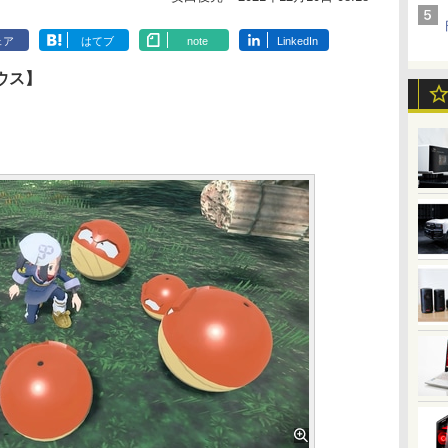
ェア
はてブ
note
LinkedIn
セウス】