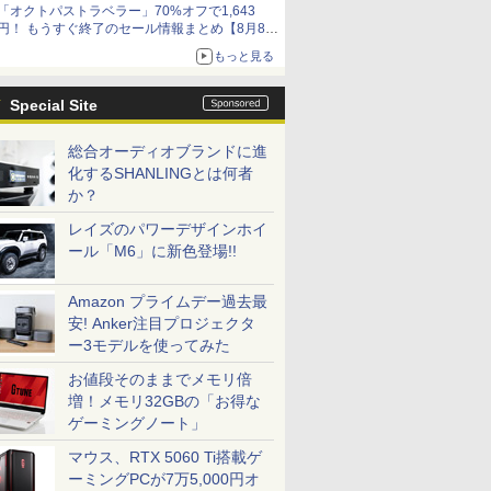
「オクトパストラベラー」70%オフで1,643
円！ もうすぐ終了のセール情報まとめ【8月8日
更新】
もっと見る
ニンテンドーeショップでは「大神 絶景版」が
67%オフで990円
Special Site
総合オーディオブランドに進
化するSHANLINGとは何者
か？
レイズのパワーデザインホイ
ール「M6」に新色登場!!
Amazon プライムデー過去最
安! Anker注目プロジェクタ
ー3モデルを使ってみた
お値段そのままでメモリ倍
増！メモリ32GBの「お得な
ゲーミングノート」
マウス、RTX 5060 Ti搭載ゲ
ーミングPCが7万5,000円オ