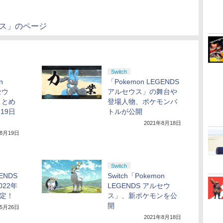
セウス」のページ
Switch
n
「Pokemon LEGENDS
セウ
アルセウス」の舞台や
まとめ
登場人物、ポケモンバ
19日
トルが公開
2021年8月18日
年8月19日
Switch
ENDS
Switch「Pokemon
22年
LEGENDS アルセウ
決定！
ス」、新ポケモンを公
開
年5月26日
2021年8月18日