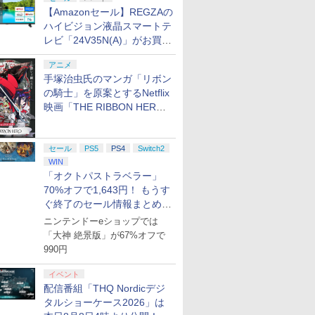
【Amazonセール】REGZAの
ハイビジョン液晶スマートテ
レビ「24V35N(A)」がお買い
得！
アニメ
手塚治虫氏のマンガ「リボン
の騎士」を原案とするNetflix
映画「THE RIBBON HERO
リボンヒーロー」本日配信開
始
セール
PS5
PS4
Switch2
WIN
「オクトパストラベラー」
70%オフで1,643円！ もうす
ぐ終了のセール情報まとめ
【8月8日更新】
ニンテンドーeショップでは
「大神 絶景版」が67%オフで
990円
イベント
配信番組「THQ Nordicデジ
タルショーケース2026」は