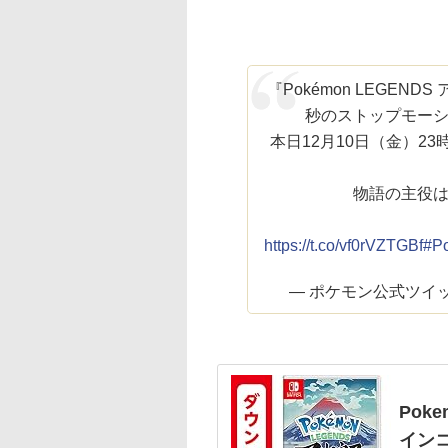
『Pokémon LEGE
秒のストップモー
本日12月10日（金）2
物語の主役
https://t.co/vf0rVZTGBf
#P
— ポケモン公式ツイッター
Poke
イン