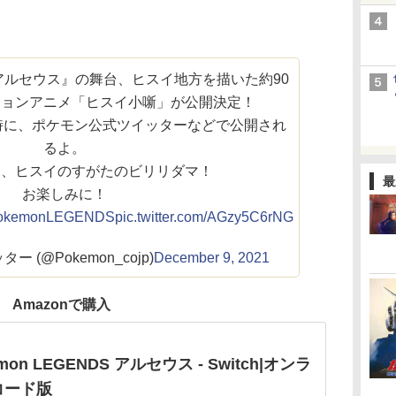
NDS アルセウス』の舞台、ヒスイ地方を描いた約90
ションアニメ「ヒスイ小噺」が公開決定！
3時に、ポケモン公式ツイッターなどで公開され
るよ。
は、ヒスイのすがたのビリリダマ！
最
お楽しみに！
okemonLEGENDS
pic.twitter.com/AGzy5C6rNG
 (@Pokemon_cojp)
December 9, 2021
Amazonで購入
mon LEGENDS アルセウス - Switch|オンラ
コード版