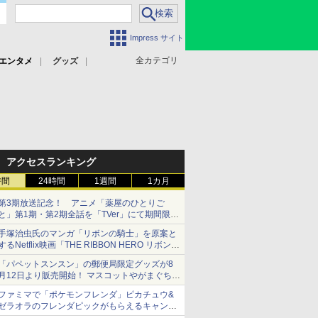
Impress サイト
全カテゴリ
エンタメ
グッズ
アクセスランキング
時間
24時間
1週間
1カ月
第3期放送記念！ アニメ「薬屋のひとりご
と」第1期・第2期全話を「TVer」にて期間限定
で順次無料配信開始
手塚治虫氏のマンガ「リボンの騎士」を原案と
するNetflix映画「THE RIBBON HERO リボンヒ
ーロー」本日配信開始
「パペットスンスン」の郵便局限定グッズが8
月12日より販売開始！ マスコットやがまぐち、
レターセットなどが登場
ファミマで「ポケモンフレンダ」ピカチュウ&
ゼラオラのフレンダピックがもらえるキャンペ
ーン開催！