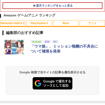
楽天ランキングをもっと見る
Amazon ゲーム/アニメ ランキング
Nintendo Switch 2
PlayStation 5
Xbox
アニメ
アンサー PS5コントローラ用 プレイアッ
【中古】ぷよぷよ通 決定盤
1
1
プボタンセット(ブラック)(ANS-PSV003
編集部のおすすめ記事
BK) 取り寄せ商品【期間数量限定】
￥358
スプラトゥーン レイダース|オンライン
PlayStation 5 デジタル・エディション
【純正品】Xbox ワイヤレス コントロー
劇場版「鬼滅の刃」無限城編 第一章 猗
Android
iOS
PC
1
1
1
1
￥1,049
コード版
日本語専用 Console Language: Japan
ラー + USB-C® ケーブル
窩座再来 通常版 [Blu-ray]
「ウマ娘」、ミッション報酬の不具合に
ese only (CFI-2200B01)
ついて補填を発表
￥5,832
￥8,300
￥3,982
【中古】アイドルマスター アニメ & G4
2
￥55,000
U!パック VOL.8
【8/4-11 当店P5倍!&マラソン!】PS5 縦
2
置き スタンド 転倒防止 地震対策 傷付き
￥410
防止 放熱改善 簡単取り付け Ps5 Slim/P
【純正品】Xbox ワイヤレス コントロー
s5 Pro/Ps5 対応 プレイステーション5 P
2
Google 検索で当サイトの記事を優先表示させる
スプラトゥーン レイダース -Switch2
劇場版「鬼滅の刃」無限城編 第一章 猗
Beast of Reincarnation -PS5 【特典】
ラー (ロボット ホワイト)
2
2
layStation 5
2
窩座再来 通常版 [DVD]
プロダクトコード 封入
￥6,449
￥7,681
￥1,698
￥3,523
【中古】グランツーリスモ4
￥7,286
3
￥470
【純正品】Xbox ワイヤレス コントロー
アストロボット
3
3
ラー (カーボンブラック)