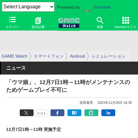
Powered by
Translate
カテゴリ
過去記事
検索
Impressサイト
GAME Watch
スマートフォン
Android
シミュレーション
ニュース
「ウマ娘」、12月7日1時～11時がメンテナンスの
ためゲームプレイ不可に
安田俊亮
2021年11月26日 16:39
リスト
12月7日1時～11時 実施予定