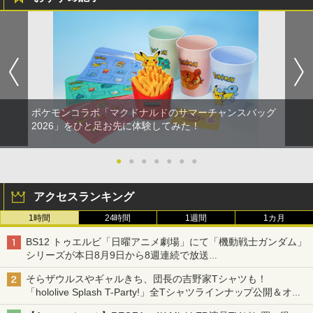
ポケモンコラボ「マクドナルドのサマーチャンスバッグ
2026」をひと足お先に体験してみた！
●
●
●
●
●
●
●
アクセスランキング
1時間
24時間
1週間
1カ月
BS12 トゥエルビ「日曜アニメ劇場」にて「機動戦士ガンダム」
シリーズが本日8月9日から8週連続で放送
初回は「機動戦士ガンダム【HDリマスター版】」
そらザウルスやギャルきち、団長の吉野家Tシャツも！
「hololive Splash T-Party!」全Tシャツラインナップ公開＆オン
ライン販売開始