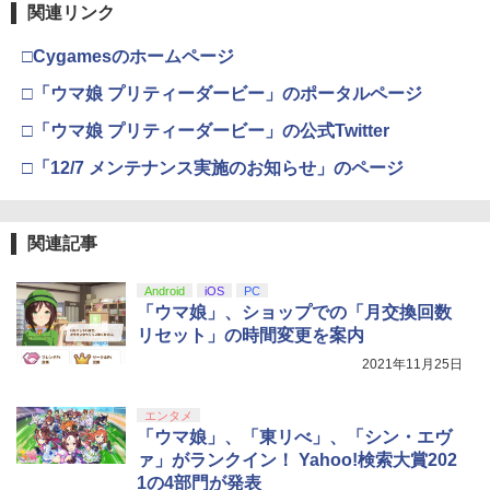
関連リンク
Nintendo Switch 2(日本語・国内専用)
【Amazon.co.jp限定】劇場版モノノ怪
【純正品】ディスクドライブ(CFI-ZDD1
3
3
3
￥4,968
第三章 蛇神 (Amazon.co.jp限定オリジ
J) PlayStation 5
【中古】I.Q FINAL
￥8,020
4
ナル三方背収納ケース付きコレクション)
￥55,491
□Cygamesのホームページ
(オリジナル特典:オリジナル巾着＋メー
￥11,980
￥476
カー特典:【坤と離】二振りの剣、十翼よ
□「ウマ娘 プリティーダービー」のポータルページ
り来たる！スタジオ描き下ろしイラスト
【純正品】Xbox 充電式バッテリー + US
4
ボード付) [Blu-ray]
□「ウマ娘 プリティーダービー」の公式Twitter
【楽天ブックス限定特典+特典】空の軌
B-C ケーブル
4
【純正品】DualSense ワイヤレスコン
跡 the 2nd PS5版(DLCチラシ：NEOブ
ニンテンドープリペイド番号 9000円|オ
4
4
￥10,780
□「12/7 メンテナンス実施のお知らせ」のページ
トローラー ミッドナイト ブラック(CFI-
レイサー・アガット+【早期購入外付特
ンラインコード版
￥2,618
ZCT2J01)
典】DLCチラシ)
【中古】エースコンバット04 シャッター
5
ドスカイ
￥9,000
￥10,737
￥7,480
関連記事
劇場版「鬼滅の刃」無限城編 第一章 猗
4
￥592
窩座再来 完全生産限定版 [Blu-ray]
【国内正規品】Thrustmaster スラスト
5
マスター TH8S シフター - PC、PS4、P
Android
iOS
PC
ニンテンドープリペイド番号 5000円|オ
5
￥8,698
【純正品】DualSense ワイヤレスコン
S5、PS5 Pro、Xbox One、Xbox Serie
「ウマ娘」、ショップでの「月交換回数
【特典】鬼武者 Way of the Sword(【初
ンラインコード版
5
5
トローラー(CFI-ZCT2J)
s X|S 対応の高精度 H パターン シフター
回購入封入特典】プロダクトコード)
リセット」の時間変更を案内
￥5,000
2021年11月25日
￥10,737
￥14,141
￥7,641
『映画 ラブライブ！蓮ノ空女学院スクー
5
ルアイドルクラブ Bloom Garden Part
エンタメ
y』Blu-ray（特装限定版）
「ウマ娘」、「東リべ」、「シン・エヴ
ァ」がランクイン！ Yahoo!検索大賞202
￥8,589
1の4部門が発表