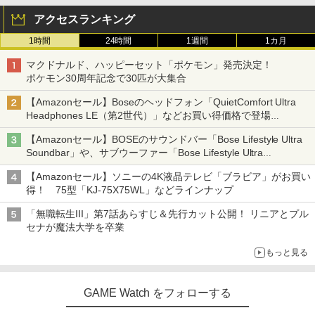
アクセスランキング
1時間
24時間
1週間
1カ月
マクドナルド、ハッピーセット「ポケモン」発売決定！
ポケモン30周年記念で30匹が大集合
【Amazonセール】Boseのヘッドフォン「QuietComfort Ultra
Headphones LE（第2世代）」などお買い得価格で登場
イマーシブオーディオで臨場感ある音楽体験が楽しめる
【Amazonセール】BOSEのサウンドバー「Bose Lifestyle Ultra
Soundbar」や、サブウーファー「Bose Lifestyle Ultra
Subwoofer」などお買い得！
【Amazonセール】ソニーの4K液晶テレビ「ブラビア」がお買い
得！ 75型「KJ-75X75WL」などラインナップ
「無職転生III」第7話あらすじ＆先行カット公開！ リニアとプル
セナが魔法大学を卒業
もっと見る
GAME Watch をフォローする