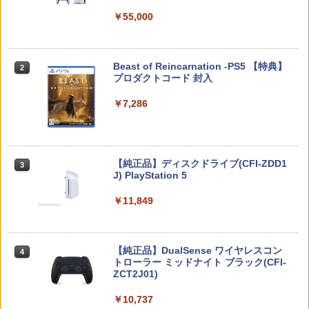
￥5,832
￥55,000
RIDE 6
【新品】おそ松さん 推し松トートバッグ
2
2
ELDEN RING Tarnished Edition Swit
B(松マーク/カラ松)★アニメ『第3期』決
【通常版 Blu-ray/DVD】【場面写クリア
2
2
ch2版
定☆アウトレットSALE★[別倉庫から取
カード3枚セット（竈門炭治郎、冨岡義
￥5,901
り寄せ]
勇、猗窩座）】 劇場版「鬼滅の刃」無限
スプラトゥーン レイダース -Switch2
Beast of Reincarnation -PS5 【特典】
2
城編 第一章 猗窩座再来
2
￥8,298
プロダクトコード 封入
￥520
￥6,447
￥7,450
￥7,286
【特典】ファイナルファンタジー レゾナ
3
ンス PS5版(【初回封入特典】魔導船＆
ダービースタリオン2 【Switch2】 POT-
【中古】ニル・アドミラリの天秤 クロユ
3
3
かけだし騎士の応援パック・かけだし騎
P-AB73A
リ炎陽譚 限定版 予約特典(ドラマCD) 付
新劇場版銀魂 -吉原大炎上ー (完全生産限
3
士のスタートダッシュパック)
- PSVita
定版)【Blu-ray】 [ 杉田智和 ]
Nintendo Switch 2(日本語・国内専用)
【純正品】ディスクドライブ(CFI-ZDD1
3
3
￥8,582
J) PlayStation 5
￥6,526
￥1,387
￥7,722
￥55,491
￥11,849
コーエーテクモゲームス 【封入特典付】
【特典】MARVEL Tōkon: Fighting So
4
4
【中古】ファイアーエムブレムif 白夜王
4
【Switch2】進撃の巨人3 通常版 [POT-P
uls(【早期購入封入特典】ロビーのアイ
外科医エリーゼ 4【Blu-ray】 [ yuin ]
国
4
-ABA7A NSW2 シンゲキノキョジン 3 ツ
テムセット)
【純正品】DualSense ワイヤレスコン
ニンテンドープリペイド番号 9000円|オ
4
4
ウジョウ]
トローラー ミッドナイト ブラック(CFI-
ンラインコード版
￥7,920
￥2,820
ZCT2J01)
￥6,782
￥8,710
￥9,000
￥10,737