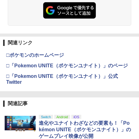
￥3,523
【純正品】Xbox ワイヤレス コントロー
3
ラー (カーボンブラック)
【Amazon.co.jp限定】劇場版モノノ怪
3
第三章 蛇神 (Amazon.co.jp限定オリジ
￥8,020
ナル三方背収納ケース付きコレクション)
関連リンク
(オリジナル特典:オリジナル巾着＋メー
カー特典:【坤と離】二振りの剣、十翼よ
□ポケモンのホームページ
り来たる！スタジオ描き下ろしイラスト
【純正品】Xbox 充電式バッテリー + US
4
ボード付) [Blu-ray]
B-C ケーブル
□「Pokemon UNITE（ポケモンユナイト）」のページ
￥10,780
￥2,618
□「Pokemon UNITE（ポケモンユナイト）」公式
Twitter
劇場版「鬼滅の刃」無限城編 第一章 猗
4
窩座再来 完全生産限定版 [Blu-ray]
【国内正規品】Thrustmaster スラスト
関連記事
5
マスター TH8S シフター - PC、PS4、P
￥8,698
S5、PS5 Pro、Xbox One、Xbox Serie
Switch
Android
iOS
s X|S 対応の高精度 H パターン シフター
進化やユナイトわざなどの要素も！「Po
kémon UNITE（ポケモンユナイト）」の
￥14,141
ゲームプレイ映像が公開
『映画 ラブライブ！蓮ノ空女学院スクー