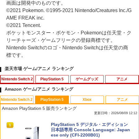
画面は開発中のものです。
©2021 Pokemon. ©1995-2021 Nintendo/Creatures Inc./G
AME FREAK inc.
©2021 Tencent.
ポケットモンスター・ポケモン・Pokemonは任天堂・ク
リーチャーズ・ゲームフリークの登録商標です。
Nintendo Switchのロゴ・Nintendo Switchは任天堂の商
標です。
楽天市場 ゲーム/アニメ ランキング
Nintendo Switch 2
PlayStation 5
ゲームグッズ
アニメ
Amazon ゲーム/アニメ ランキング
Nintendo Switch 2
PlayStation 5
Xbox
アニメ
フロム・ソフトウェア 【封入特典付】
シティーズ：スカイライン リマスター
【即納可能】【新品】おそ松さん トッテ
【送料無料】劇場版「鬼滅の刃」無限城
1
1
1
1
Amazon PlayStation 5 販売ランキング
【Switch2】ELDEN RING Tarnished E
ジャパン・スペシャル・エディション
ィエプロン★アニメ『第3期』決定☆ア
編 第一章 猗窩座再来(通常版)【Blu-ra
更新日時：2026/08/09 12:12
dition [POT-P-AAF6C NSW2 エルデン
ウトレットSALE★
y】/アニメーション[Blu-ray]【返品種別
リング タ-ニッシュエディション]
A】
￥5,591
スプラトゥーン レイダース|オンライン
PlayStation 5 デジタル・エディション
1
1
￥500
コード版
日本語専用 Console Language: Japan
￥8,290
￥4,400
ese only (CFI-2200B01)