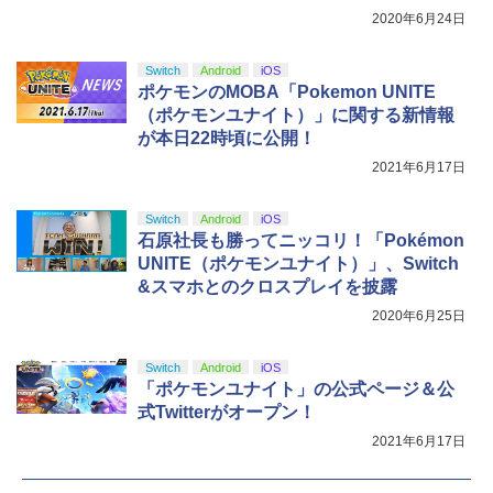
5
ルアイドルクラブ Bloom Garden Part
2020年6月24日
y』Blu-ray（特装限定版）
Switch
Android
iOS
￥8,589
ポケモンのMOBA「Pokemon UNITE
（ポケモンユナイト）」に関する新情報
が本日22時頃に公開！
2021年6月17日
Switch
Android
iOS
石原社長も勝ってニッコリ！「Pokémon
UNITE（ポケモンユナイト）」、Switch
&スマホとのクロスプレイを披露
2020年6月25日
Switch
Android
iOS
「ポケモンユナイト」の公式ページ＆公
式Twitterがオープン！
2021年6月17日