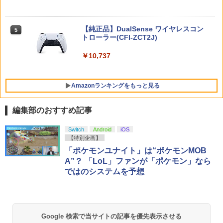
マラソン開催中 【 山崎実業 蓋付き重ね
5
【特典】トゥームレイダー：レガシー・
5
られるゲーム機器収納ケース スマート
スーパーボンバーマン コレクション Nin
オブ・アトランティス(【早期購入同梱特
外科医エリーゼ 3【Blu-ray】 [ yuin ]
ニンテンドープリペイド番号 5000円|オ
5
5
5
】 smart 小型ゲーム機収納 ボックス Sw
tendo Switch 2 Edition 日本限定版
典】コスチューム「ララ・クロフト・サ
【純正品】DualSense ワイヤレスコン
ンラインコード版
5
itch スイッチ Lite 充電ドック ケーブル
バイバー(仮)」（ゲーム内コンテンツ）)
トローラー(CFI-ZCT2J)
￥7,920
コントローラー 周辺機器 蓋付き 一括収
￥9,801
￥5,000
納 石こうボードピン 壁面 シンプル 公式
￥7,012
￥10,737
白 黒 10312 10313 YAMAZAKI
￥3,190
Amazonランキングをもっと見る
編集部のおすすめ記事
【純正品】Xbox ワイヤレス コントロー
劇場版「鬼滅の刃」無限城編 第一章 猗
Switch
Android
iOS
1
1
ラー + USB-C® ケーブル
窩座再来 通常版 [Blu-ray]
【特別企画】
「ポケモンユナイト」は“ポケモンMOB
￥8,300
￥3,982
A”？ 「LoL」ファンが「ポケモン」なら
ではのシステムを予想
【純正品】Xbox ワイヤレス コントロー
2
劇場版「鬼滅の刃」無限城編 第一章 猗
ラー (ロボット ホワイト)
2
窩座再来 通常版 [DVD]
Google 検索で当サイトの記事を優先表示させる
￥7,681