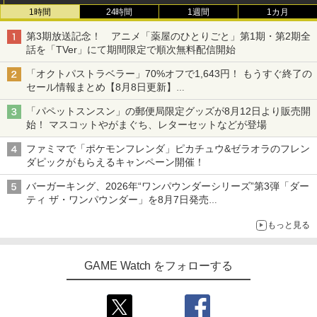
1時間
24時間
1週間
1カ月
第3期放送記念！ アニメ「薬屋のひとりごと」第1期・第2期全
話を「TVer」にて期間限定で順次無料配信開始
「オクトパストラベラー」70%オフで1,643円！ もうすぐ終了の
セール情報まとめ【8月8日更新】
ニンテンドーeショップでは「大神 絶景版」が67%オフで990円
「パペットスンスン」の郵便局限定グッズが8月12日より販売開
始！ マスコットやがまぐち、レターセットなどが登場
ファミマで「ポケモンフレンダ」ピカチュウ&ゼラオラのフレン
ダピックがもらえるキャンペーン開催！
バーガーキング、2026年“ワンパウンダーシリーズ”第3弾「ダー
ティ ザ・ワンパウンダー」を8月7日発売
「特製ガーリックマヨソース」を使用した超大型チーズバーガー
もっと見る
GAME Watch をフォローする