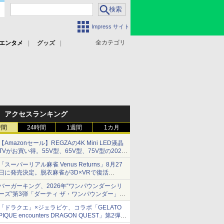
Impress サイト
全カテゴリ
エンタメ
グッズ
アクセスランキング
時間
24時間
1週間
1カ月
【Amazonセール】REGZAの4K Mini LED液晶
TVがお買い得。55V型、65V型、75V型の2026
年モデルがラインナップ
「スーパーリアル麻雀 Venus Returns」8月27
日に発売決定。脱衣麻雀が3D×VRで復活
発売から2週間は20%オフになるセールが実施
バーガーキング、2026年“ワンパウンダーシリ
ーズ”第3弾「ダーティ ザ・ワンパウンダー」を
8月7日発売
「ドラクエ」×ジェラピケ、コラボ「GELATO
「特製ガーリックマヨソース」を使用した超大
PIQUE encounters DRAGON QUEST」第2弾が
型チーズバーガー
本日発売