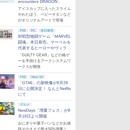
encounters DRAGON
QUEST」第2弾が本日発売
アイスカップに入ったスライム
やわたぼう、ベビーサタンなど
がオリジナルアートで登場
PS5
PC
本日発売
対戦型格闘ゲーム「MARVEL
闘魂」本日発売。マーベルを
代表するヒーローやヴィラン
たちが登場
「GUILTY GEAR」などの格ゲ
ーを手掛けるアークシステムワ
ークスが開発
PS5
Xbox SX
「GTA6」の新映像が8月28
日に公開決定！ なんとNetflix
にて
グルメ
NewDays「増量フェス」が8
月18日より開催
おにぎりや菓子パンなどがお値
段そのままで最大50%増量！