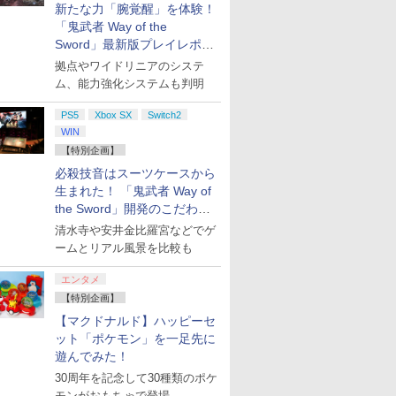
新たな力「腕覚醒」を体験！
「鬼武者 Way of the
Sword」最新版プレイレポー
ト
拠点やワイドリニアのシステ
ム、能力強化システムも判明
PS5
Xbox SX
Switch2
WIN
【特別企画】
必殺技音はスーツケースから
生まれた！ 「鬼武者 Way of
the Sword」開発のこだわり
を目撃！
清水寺や安井金比羅宮などでゲ
ームとリアル風景を比較も
エンタメ
【特別企画】
【マクドナルド】ハッピーセ
ット「ポケモン」を一足先に
遊んでみた！
30周年を記念して30種類のポケ
モンがおもちゃで登場