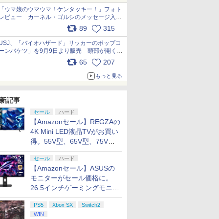
「ウマ娘のウマウマ！ケンタッキー！」フォト
レビュー カーネル・ゴルシのメッセージ入り
パッケージや描き下ろしトレカなどが登場
89
315
pic.x.com/PjnkR9vkXl
USJ、「バイオハザード」リッカーのポップコ
ーンバケツ」を9月9日より販売 頭部が開く仕
組み。味は恐怖を堪のう「味噌フレーバー」
65
207
pic.x.com/81MuXGahVM
もっと見る
新記事
セール
ハード
【Amazonセール】REGZAの
4K Mini LED液晶TVがお買い
得。55V型、65V型、75V型
の2026年モデルがラインナ
セール
ハード
ップ
【Amazonセール】ASUSの
モニターがセール価格に。
26.5インチゲーミングモニタ
ー「ROG Strix OLED
PS5
Xbox SX
Switch2
XG27ACDMS」限定モデルも
WIN
お買い得