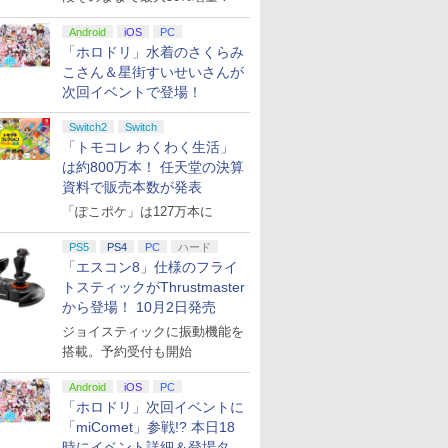
Android
iOS
PC
「ホロドリ」水着のさくらみ
こさん＆星街すいせいさんが
次回イベントで登場！
Switch2
Switch
「トモコレ わくわく生活」
は約800万本！ 任天堂の決算
資料で販売本数が発表
「ぽこポケ」は127万本に
PS5
PS4
PC
ハード
「エスコン8」仕様のフライ
トスティックがThrustmaster
から登場！ 10月2日発売
ジョイスティックに振動機能を
搭載。予約受付も開始
Android
iOS
PC
「ホロドリ」次回イベントに
「miComet」参戦!? 本日18
時にイベント詳細＆登場タレ