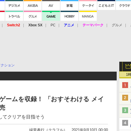
Switch2
Xbox SX
PC
アニメ
テーマパーク
グルメ
 Vita
3DS
アーケード
VR
アクション
1
チゲームを収録！ 「おすそわける メイ
売
してクリアを目指そう
緑里孝行（クラフル）
2021年9月10日 00:00