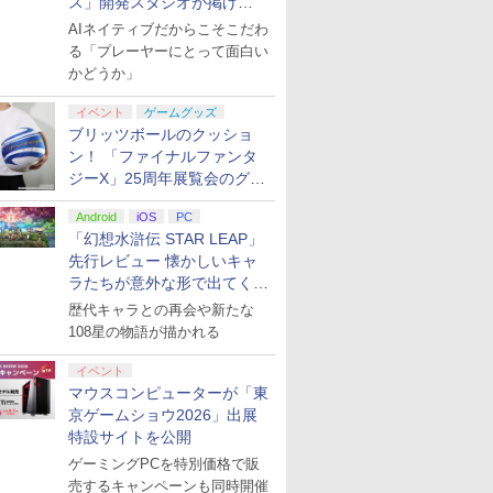
ス」開発スタジオが掲げ
る“AI活用の信念”とは？【講
AIネイティブだからこそこだわ
演レポート】
る「プレーヤーにとって面白い
かどうか」
イベント
ゲームグッズ
ブリッツボールのクッショ
ン！ 「ファイナルファンタ
ジーX」25周年展覧会のグッ
ズ情報が公開
Android
iOS
PC
「幻想水滸伝 STAR LEAP」
先行レビュー 懐かしいキャ
ラたちが意外な形で出てくる
シリーズ完全新作！
歴代キャラとの再会や新たな
108星の物語が描かれる
イベント
マウスコンピューターが「東
京ゲームショウ2026」出展
特設サイトを公開
ゲーミングPCを特別価格で販
売するキャンペーンも同時開催