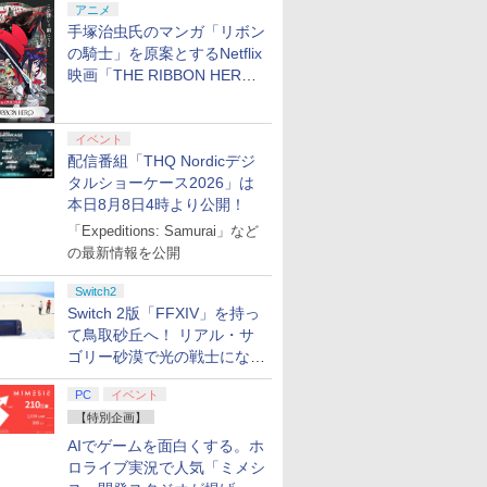
アニメ
手塚治虫氏のマンガ「リボン
の騎士」を原案とするNetflix
映画「THE RIBBON HERO
リボンヒーロー」本日配信開
始
イベント
配信番組「THQ Nordicデジ
タルショーケース2026」は
本日8月8日4時より公開！
「Expeditions: Samurai」など
の最新情報を公開
Switch2
Switch 2版「FFXIV」を持っ
て鳥取砂丘へ！ リアル・サ
ゴリー砂漠で光の戦士になっ
てみた
PC
イベント
【特別企画】
AIでゲームを面白くする。ホ
ロライブ実況で人気「ミメシ