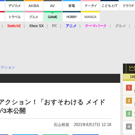
Switch2
Xbox SX
PC
アニメ
テーマパーク
グルメ
 Vita
3DS
アーケード
VR
アクション
1
アクション！「おすそわける メイド
が3本公開
石山裕規
2021年8月27日 12:18