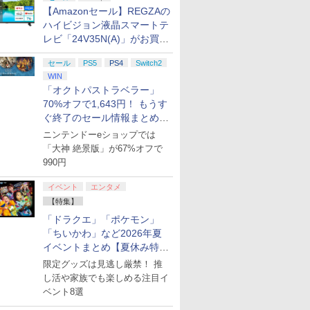
【Amazonセール】REGZAの
ハイビジョン液晶スマートテ
レビ「24V35N(A)」がお買い
得！
セール
PS5
PS4
Switch2
WIN
「オクトパストラベラー」
70%オフで1,643円！ もうす
ぐ終了のセール情報まとめ
【8月8日更新】
ニンテンドーeショップでは
「大神 絶景版」が67%オフで
990円
イベント
エンタメ
【特集】
「ドラクエ」「ポケモン」
「ちいかわ」など2026年夏
イベントまとめ【夏休み特
集】
限定グッズは見逃し厳禁！ 推
し活や家族でも楽しめる注目イ
ベント8選