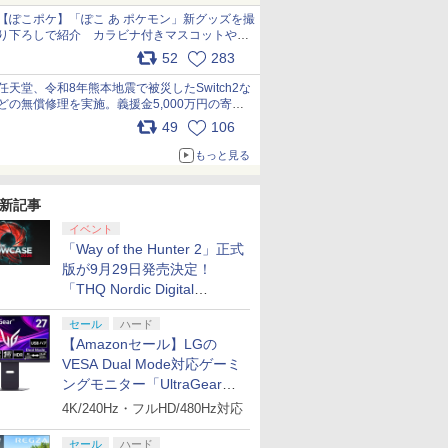
【ぽこポケ】「ぽこ あ ポケモン」新グッズを撮
り下ろしで紹介 カラビナ付きマスコットやス
クエアポーチが仲間入り
52
283
pic.x.com/XmVAgBxaW5
任天堂、令和8年熊本地震で被災したSwitch2な
どの無償修理を実施。義援金5,000万円の寄付
も発表 pic.x.com/BAYsMfUfUC
49
106
もっと見る
新記事
イベント
「Way of the Hunter 2」正式
版が9月29日発売決定！
「THQ Nordic Digital
Showcase 2026」まとめ
セール
ハード
【Amazonセール】LGの
VESA Dual Mode対応ゲーミ
ングモニター「UltraGear
27G850A-B」がお買い得！
4K/240Hz・フルHD/480Hz対応
セール
ハード