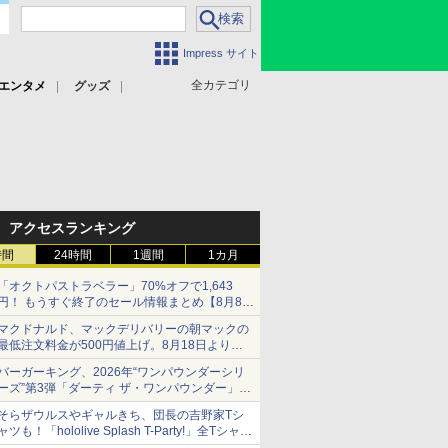
Impress サイト
全カテゴリ
エンタメ
グッズ
アクセスランキング
時間
24時間
1週間
1カ月
「オクトパストラベラー」70%オフで1,643
円！ もうすぐ終了のセール情報まとめ【8月8日
更新】
マクドナルド、マックデリバリーの朝マックの
ニンテンドーeショップでは「大神 絶景版」が
最低注文料金が500円値上げ。8月18日より
67%オフで990円
1,500円から受付
バーガーキング、2026年“ワンパウンダーシリ
ーズ”第3弾「ダーティ ザ・ワンパウンダー」を
8月7日発売
そらザウルスやギャルきち、団長の吉野家Tシ
「特製ガーリックマヨソース」を使用した超大
ャツも！「hololive Splash T-Party!」全Tシャツ
型チーズバーガー
ラインナップ公開＆オンライン販売開始