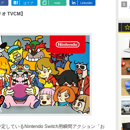
ェア
はてブ
note
LinkedIn
オ TVCM】
ているNintendo Switch用瞬間アクション「お