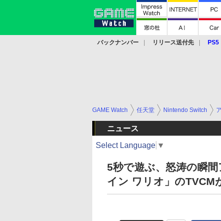
バックナンバー
リリース送付先
PS5
モバイル
eスポーツ
クラウド
PS
GAME Watch
任天堂
Nintendo Switch
ニュース
Select Language
▼
5秒で遊ぶ、怒涛の瞬間
イン ワリオ」のTVCM