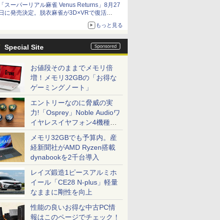
「スーパーリアル麻雀 Venus Returns」8月27
日に発売決定。脱衣麻雀が3D×VRで復活
発売から2週間は20%オフになるセールが実施
もっと見る
Special Site
お値段そのままでメモリ倍
増！メモリ32GBの「お得な
ゲーミングノート」
エントリーなのに脅威の実
力!「Osprey」Noble Audioワ
イヤレスイヤフォン4機種を
一気に聴く
メモリ32GBでも予算内。産
経新聞社がAMD Ryzen搭載
dynabookを2千台導入
レイズ鍛造1ピースアルミホ
イール「CE28 N-plus」軽量
なままに剛性を向上
性能の良いお得な中古PC情
報はこのページでチェック！