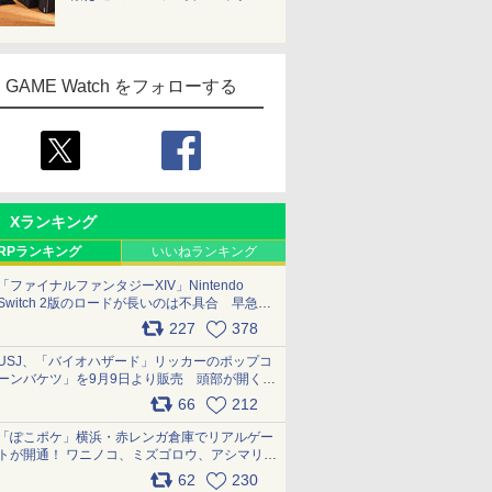
GAME Watch をフォローする
Xランキング
RPランキング
いいねランキング
「ファイナルファンタジーXIV」Nintendo
Switch 2版のロードが長いのは不具合 早急に
アップデートできるよう対応中
227
378
pic.x.com/s9S3nRCAGa
USJ、「バイオハザード」リッカーのポップコ
ーンバケツ」を9月9日より販売 頭部が開く仕
組み。味は恐怖を堪のう「味噌フレーバー」
66
212
pic.x.com/81MuXGahVM
「ぽこポケ」横浜・赤レンガ倉庫でリアルゲー
トが開通！ ワニノコ、ミズゴロウ、アシマリ登
場シーンをレポート pic.x.com/LDgEByVl6D
62
230