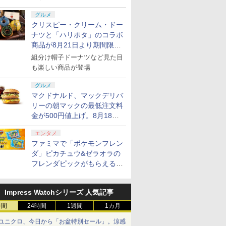
グルメ
クリスピー・クリーム・ドー
ナツと「ハリポタ」のコラボ
商品が8月21日より期間限定
で発売
組分け帽子ドーナツなど見た目
も楽しい商品が登場
グルメ
マクドナルド、マックデリバ
リーの朝マックの最低注文料
金が500円値上げ。8月18日
より1,500円から受付
エンタメ
ファミマで「ポケモンフレン
ダ」ピカチュウ&ゼラオラの
フレンダピックがもらえるキ
ャンペーン開催！
Impress Watchシリーズ 人気記事
時間
24時間
1週間
1カ月
ユニクロ、今日から「お盆特別セール」。涼感