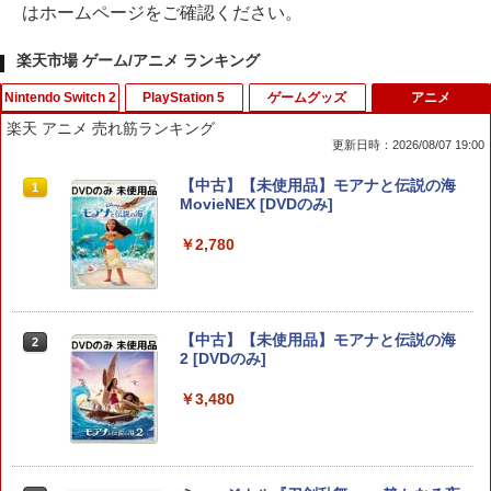
はホームページをご確認ください。
楽天市場 ゲーム/アニメ ランキング
Nintendo Switch 2
PlayStation 5
ゲームグッズ
アニメ
楽天 アニメ 売れ筋ランキング
更新日時：2026/08/07 19:00
【SALE・大幅値下げ・新品・未開封
【KONAMI】コナミ『SILENT HILL f
【中古】本気(マジ)で学ぶLECで合格(う
【中古】【未使用品】モアナと伝説の海
1
1
1
1
品】ホグワーツ・レガシー Switch 2
サイレントヒルf』ELJM-30731 PS5 ゲ
か)る DS宅地建物取引主任者
MovieNEX [DVDのみ]
【ポスト投函】※セール品のため、返品
ームソフト 1週間保証【中古】
及び製品保証の対象外となります。
￥350
￥2,780
￥4,315
￥7,000
【中古】DEADRISING 2 OFF THE REC
2
【中古】【未使用品】モアナと伝説の海
【中古】PS5ドラゴンクエストX 目覚
2
2
ORD(デッドライジング2 オフ・ザ・レコ
2 [DVDのみ]
ELDEN RING Tarnished Edition 【Swit
めし五つの種族 オフライン デラック
2
ード)【CEROレーティング「Z」】 - PS
ch2】 POT-P-AAF6C
ス版 ［DLコード付属なし］
3
￥3,480
￥7,757
￥4,744
￥351