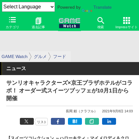
Powered by
Translate
カテゴリ
過去記事
検索
Impressサイト
GAME Watch
グルメ
フード
ニュース
サンリオキャラクターズ×京王プラザホテルがコラ
ボ！ オーダー式スイーツブッフェが10月1日から
開催
長岡 頼（クラフル）
2021年9月8日 14:03
リスト
【スイーツコレクション ～ハローキティ・マイメロディ＆クロ