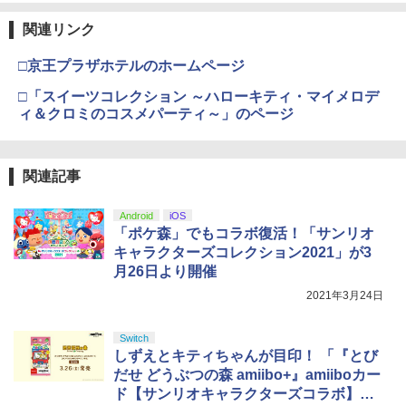
Nintendo Switch 2(日本語・国内専用)
【純正品】ディスクドライブ(CFI-ZDD1
3
3
J) PlayStation 5
関連リンク
￥2,618
￥55,871
￥11,849
□京王プラザホテルのホームページ
劇場版「鬼滅の刃」無限城編 第一章 猗
3
窩座再来 通常版 [DVD]
□「スイーツコレクション ～ハローキティ・マイメロデ
【純正品】Xbox ワイヤレス コントロー
ィ＆クロミのコスメパーティ～」のページ
4
￥3,523
【純正品】DualSense ワイヤレスコン
ラー (カーボンブラック)
ニンテンドープリペイド番号 9000円|オ
4
4
トローラー ミッドナイト ブラック(CFI-
ンラインコード版
ZCT2J01)
￥8,020
関連記事
￥9,000
￥10,737
劇場版「鬼滅の刃」無限城編 第一章 猗
4
Android
iOS
窩座再来 完全生産限定版 [Blu-ray]
【純正品】Xbox Elite ワイヤレス コン
5
「ポケ森」でもコラボ復活！「サンリオ
トローラー Series 2 Core Edition (ホワ
ニンテンドープリペイド番号 5000円|オ
5
￥8,698
キャラクターズコレクション2021」が3
【純正品】DualSense ワイヤレスコン
イト)
ンラインコード版
5
月26日より開催
トローラー(CFI-ZCT2J)
￥18,500
￥5,000
2021年3月24日
￥10,737
【Amazon.co.jp限定】劇場版モノノ怪
5
Switch
第三章 蛇神 (オリジナル特典:オリジナル
しずえとキティちゃんが目印！ 「『とび
巾着＋メーカー特典:【坤と離】二振りの
だせ どうぶつの森 amiibo+』amiiboカー
剣、十翼より来たる！スタジオ描き下ろ
しイラストボード付) [DVD]
ド【サンリオキャラクターズコラボ】」