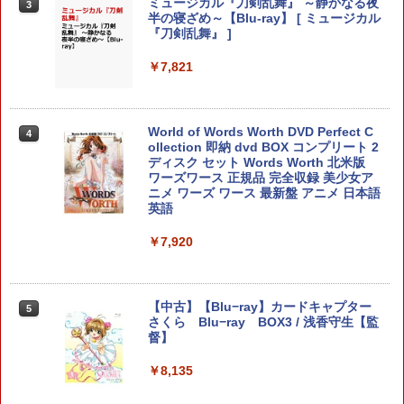
ミュージカル『刀剣乱舞』 ～静かなる夜
3
アストロボット
3
【中古】メタルギア ライジング リベン
3
半の寝ざめ～【Blu-ray】 [ ミュージカル
【特典】ほの暮しの庭 switch2版(【初
3
ジェンス(通常版)
『刀剣乱舞』 ]
回外付特典】切り取れるクリアカード)
￥4,968
￥390
￥7,821
￥8,118
World of Words Worth DVD Perfect C
【楽天ブックス限定特典】がんばれゴエ
4
4
指サック 6個入り【創業70年の老舗工場
4
任天堂 【Switch2】マリオカート ワール
ollection 即納 dvd BOX コンプリート 2
モン大集合！ PS5版(両面アクリルキー
4
と共同開発】驚きの反応力 日本製 音ゲ
ド [BEE-P-AAAAA NSW2 マリオカ-ト
ディスク セット Words Worth 北米版
ホルダー)
ー 指サック ゲーム用 First Hit スマホゲ
ワ-ルド]
ワーズワース 正規品 完全収録 美少女ア
ーム [ 荒野行動 FPS PUBG ]
ニメ ワーズ ワース 最新盤 アニメ 日本語
￥5,478
英語
￥8,970
￥1,080
￥7,920
スクウェア・エニックス 【PS5】ロマン
5
カードケース 24枚収納 for Nintendo S
シング サガ2 リベンジオブザセブン [EL
5
【中古美品】 PlayStation 5 ソフト ドラ
5
witch 2 Pixel - 緑 -
JM-30488 PS5 ロマンシングサガ2]
ゴンボール Sparking! ZERO -PS5 [CER
【中古】【Blu−ray】カードキャプター
5
O区分_A / 全年齢対象商品] 026-260803-
さくら Blu−ray BOX3 / 浅香守生【監
￥1,580
￥5,780
ky-03-fuz 万代Net店
督】
￥2,480
￥8,135