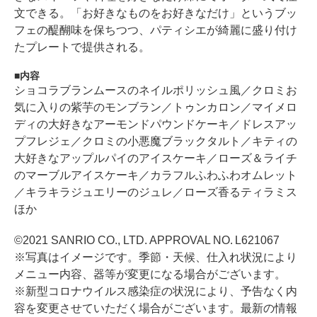
文できる。「お好きなものをお好きなだけ」というブッ
フェの醍醐味を保ちつつ、パティシエが綺麗に盛り付け
たプレートで提供される。
内容
ショコラブランムースのネイルポリッシュ風／クロミお
気に入りの紫芋のモンブラン／トゥンカロン／マイメロ
ディの大好きなアーモンドパウンドケーキ／ドレスアッ
プフレジェ／クロミの小悪魔ブラックタルト／キティの
大好きなアップルパイのアイスケーキ／ローズ＆ライチ
のマーブルアイスケーキ／カラフルふわふわオムレット
／キラキラジュエリーのジュレ／ローズ香るティラミス
ほか
©2021 SANRIO CO., LTD. APPROVAL NO. L621067
※写真はイメージです。季節・天候、仕入れ状況により
メニュー内容、器等が変更になる場合がございます。
※新型コロナウイルス感染症の状況により、予告なく内
容を変更させていただく場合がございます。最新の情報