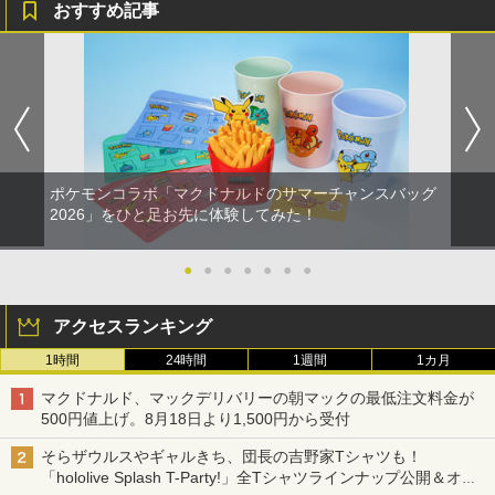
おすすめ記事
ポケモンコラボ「マクドナルドのサマーチャンスバッグ
2026」をひと足お先に体験してみた！
●
●
●
●
●
●
●
アクセスランキング
1時間
24時間
1週間
1カ月
マクドナルド、マックデリバリーの朝マックの最低注文料金が
500円値上げ。8月18日より1,500円から受付
そらザウルスやギャルきち、団長の吉野家Tシャツも！
「hololive Splash T-Party!」全Tシャツラインナップ公開＆オン