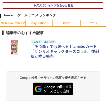
楽天ランキングをもっと見る
Amazon ゲーム/アニメ ランキング
Nintendo Switch 2
PlayStation 5
Xbox
アニメ
編集部のおすすめ記事
スプラトゥーン レイダース|オンライン
PlayStation 5 デジタル・エディション
【純正品】Xbox ワイヤレス コントロー
【Amazon.co.jp限定】劇場版モノノ怪
Switch
本日発売
1
1
1
1
コード版
日本語専用 Console Language: Japan
ラー + USB-C® ケーブル
第三章 蛇神 (Amazon.co.jp限定オリジ
「あつ森」でも遊べる！ amiiboカード
ese only (CFI-2200B01)
ナル三方背収納ケース付きコレクション)
「サンリオキャラクターズコラボ」復刻
(オリジナル特典:オリジナル巾着＋メー
￥5,832
￥8,300
版が本日発売
カー特典:【坤と離】二振りの剣、十翼よ
￥55,000
り来たる！スタジオ描き下ろしイラスト
ボード付) [Blu-ray]
【純正品】Xbox ワイヤレス コントロー
2
￥10,780
スプラトゥーン レイダース -Switch2
Beast of Reincarnation -PS5 【特典】
ラー (ロボット ホワイト)
2
2
Google 検索で当サイトの記事を優先表示させる
プロダクトコード 封入
￥6,445
￥7,681
￥7,286
劇場版「鬼滅の刃」無限城編 第一章 猗
2
窩座再来 通常版 [Blu-ray]
【純正品】Xbox 充電式バッテリー + US
3
￥3,964
B-C ケーブル