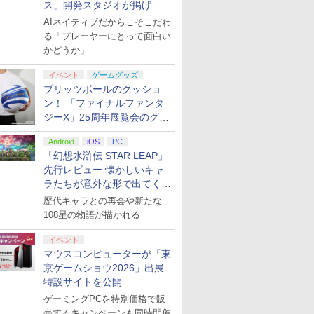
ス」開発スタジオが掲げ
る“AI活用の信念”とは？【講
AIネイティブだからこそこだわ
演レポート】
る「プレーヤーにとって面白い
かどうか」
イベント
ゲームグッズ
ブリッツボールのクッショ
ン！ 「ファイナルファンタ
ジーX」25周年展覧会のグッ
ズ情報が公開
Android
iOS
PC
「幻想水滸伝 STAR LEAP」
先行レビュー 懐かしいキャ
ラたちが意外な形で出てくる
シリーズ完全新作！
歴代キャラとの再会や新たな
108星の物語が描かれる
イベント
マウスコンピューターが「東
京ゲームショウ2026」出展
特設サイトを公開
ゲーミングPCを特別価格で販
売するキャンペーンも同時開催