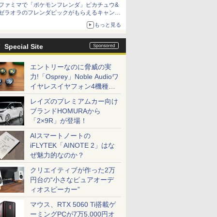
ファミマで「ポケモンフレンダ」ピカチュウ&
ゼラオラのフレンダピックがもらえるキャンペ
ーン開催！
もっと見る
Special Site
エントリーなのに脅威の実
力!「Osprey」Noble Audioワ
イヤレスイヤフォン4機種を
一気に聴く
レイズのプレミアムカー向け
ブランドHOMURAから
「2×9R」が登場！
AIスマートノートの
iFLYTEK「AINOTE 2」はな
ぜ魅力的なのか？
クリエイティブが作った2万
円台の“小さなピュアオーデ
ィオスピーカー”
マウス、RTX 5060 Ti搭載ゲ
ーミングPCが7万5,000円オ