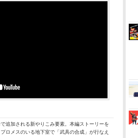
」
で追加される新やりこみ要素。本編ストーリーを
、プロメスのいる地下室で「武具の合成」が行なえ