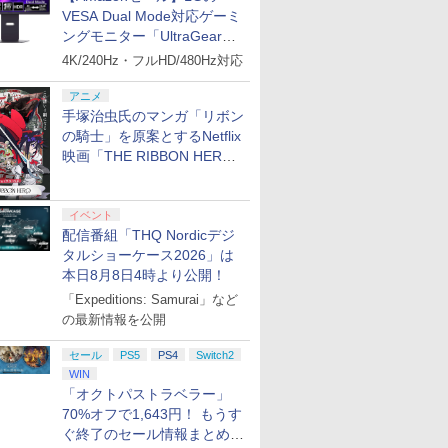
VESA Dual Mode対応ゲーミ
ングモニター「UltraGear
27G850A-B」がお買い得！
4K/240Hz・フルHD/480Hz対応
アニメ
手塚治虫氏のマンガ「リボン
の騎士」を原案とするNetflix
映画「THE RIBBON HERO
リボンヒーロー」本日配信開
始
イベント
配信番組「THQ Nordicデジ
タルショーケース2026」は
本日8月8日4時より公開！
「Expeditions: Samurai」など
の最新情報を公開
セール
PS5
PS4
Switch2
WIN
「オクトパストラベラー」
70%オフで1,643円！ もうす
ぐ終了のセール情報まとめ