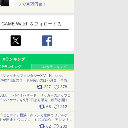
フで30万円台！
GAME Watch をフォローする
Xランキング
RPランキング
いいねランキング
「ファイナルファンタジーXIV」Nintendo
Switch 2版のロードが長いのは不具合 早急に
アップデートできるよう対応中
227
378
pic.x.com/s9S3nRCAGa
USJ、「バイオハザード」リッカーのポップコ
ーンバケツ」を9月9日より販売 頭部が開く仕
組み。味は恐怖を堪のう「味噌フレーバー」
66
212
pic.x.com/81MuXGahVM
「ぽこポケ」横浜・赤レンガ倉庫でリアルゲー
トが開通！ ワニノコ、ミズゴロウ、アシマリ登
場シーンをレポート pic.x.com/LDgEByVl6D
62
230