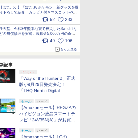
【ぽこポケ】「ぽこ あ ポケモン」新グッズを撮
り下ろしで紹介 カラビナ付きマスコットやス
クエアポーチが仲間入り
52
283
pic.x.com/XmVAgBxaW5
任天堂、令和8年熊本地震で被災したSwitch2な
どの無償修理を実施。義援金5,000万円の寄付
も発表 pic.x.com/BAYsMfUfUC
49
106
もっと見る
新記事
イベント
「Way of the Hunter 2」正式
版が9月29日発売決定！
「THQ Nordic Digital
Showcase 2026」まとめ
セール
ハード
【Amazonセール】REGZAの
ハイビジョン液晶スマートテ
レビ「24V35N(A)」がお買い
得！
セール
ハード
【Amazonセール】LGの