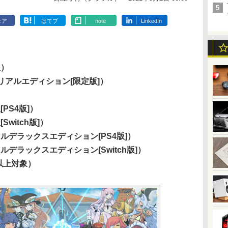
ェア
はてブ
note
LinkedIn
版）
モリアルエディション[限定版]）
[PS4版]）
Switch版]）
タルデラックスエディション[PS4版]）
タルデラックスエディション[Switch版]）
以上対象）