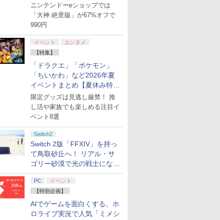
【8月8日更新】
ニンテンドーeショップでは
「大神 絶景版」が67%オフで
990円
イベント
エンタメ
【特集】
「ドラクエ」「ポケモン」
「ちいかわ」など2026年夏
イベントまとめ【夏休み特
集】
限定グッズは見逃し厳禁！ 推
し活や家族でも楽しめる注目イ
ベント8選
Switch2
Switch 2版「FFXIV」を持っ
て鳥取砂丘へ！ リアル・サ
ゴリー砂漠で光の戦士になっ
てみた
PC
イベント
【特別企画】
AIでゲームを面白くする。ホ
ロライブ実況で人気「ミメシ