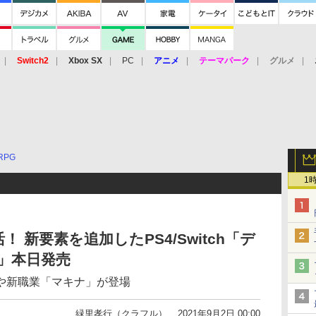
Switch2
Xbox SX
PC
アニメ
テーマパーク
グルメ
 Vita
3DS
アーケード
VR
RPG
1
 新要素を追加したPS4/Switch「デ
」本日発売
や新職業「マキナ」が登場
緑里孝行（クラフル）
2021年9月2日 00:00