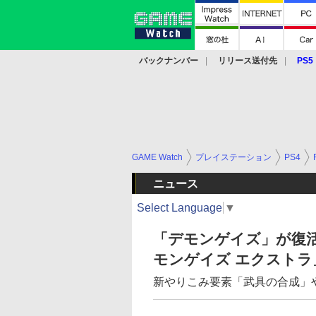
バックナンバー
リリース送付先
PS5
モバイル
eスポーツ
クラウド
PS
GAME Watch
プレイステーション
PS4
ニュース
Select Language
▼
「デモンゲイズ」が復活！
モンゲイズ エクストラ
新やりこみ要素「武具の合成」