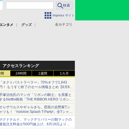
Impress サイト
全カテゴリ
エンタメ
グッズ
アクセスランキング
時間
24時間
1週間
1カ月
「オクトパストラベラー」70%オフで1,643
円！ もうすぐ終了のセール情報まとめ【8月8日
更新】
手塚治虫氏のマンガ「リボンの騎士」を原案と
ニンテンドーeショップでは「大神 絶景版」が
するNetflix映画「THE RIBBON HERO リボンヒ
67%オフで990円
ーロー」本日配信開始
そらザウルスやギャルきち、団長の吉野家Tシ
ャツも！「hololive Splash T-Party!」全Tシャツ
ラインナップ公開＆オンライン販売開始
マクドナルド、マックデリバリーの朝マックの
最低注文料金が500円値上げ。8月18日より
1,500円から受付