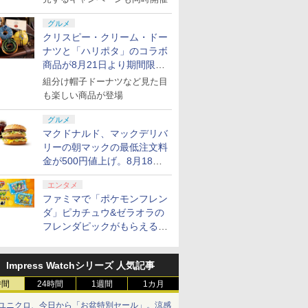
グルメ
クリスピー・クリーム・ドー
ナツと「ハリポタ」のコラボ
商品が8月21日より期間限定
で発売
組分け帽子ドーナツなど見た目
も楽しい商品が登場
グルメ
マクドナルド、マックデリバ
リーの朝マックの最低注文料
金が500円値上げ。8月18日
より1,500円から受付
エンタメ
ファミマで「ポケモンフレン
ダ」ピカチュウ&ゼラオラの
フレンダピックがもらえるキ
ャンペーン開催！
Impress Watchシリーズ 人気記事
時間
24時間
1週間
1カ月
ユニクロ、今日から「お盆特別セール」。涼感