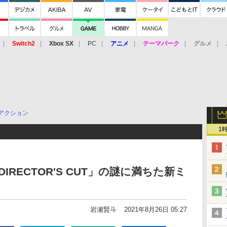
Switch2
Xbox SX
PC
アニメ
テーマパーク
グルメ
 Vita
3DS
アーケード
VR
アクション
1
G DIRECTOR'S CUT」の謎に満ちた新ミ
岩瀬賢斗
2021年8月26日 05:27