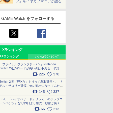
フ」をイヤカフマニアが語る
GAME Watch をフォローする
Xランキング
RPランキング
いいねランキング
「ファイナルファンタジーXIV」Nintendo
Switch 2版のロードが長いのは不具合 早急に
アップデートできるよう対応中
225
378
pic.x.com/s9S3nRCAGa
Switch 2版「FFXIV」を持って鳥取砂丘へ！ リ
アル・サゴリー砂漠で光の戦士になってみた
pic.x.com/qyOfL2uv1n
145
337
USJ、「バイオハザード」リッカーのポップコ
ーンバケツ」を9月9日より販売 頭部が開く仕
組み。味は恐怖を堪のう「味噌フレーバー」
66
213
pic.x.com/81MuXGahVM