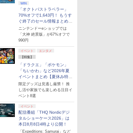
WIN
「オクトパストラベラー」
70%オフで1,643円！ もうす
ぐ終了のセール情報まとめ
【8月8日更新】
ニンテンドーeショップでは
「大神 絶景版」が67%オフで
990円
イベント
エンタメ
【特集】
「ドラクエ」「ポケモン」
「ちいかわ」など2026年夏
イベントまとめ【夏休み特
集】
限定グッズは見逃し厳禁！ 推
し活や家族でも楽しめる注目イ
ベント8選
イベント
配信番組「THQ Nordicデジ
タルショーケース2026」は
本日8月8日4時より公開！
「Expeditions: Samurai」など