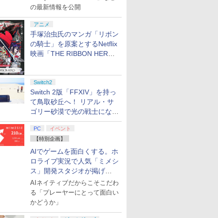
の最新情報を公開
アニメ
手塚治虫氏のマンガ「リボン
の騎士」を原案とするNetflix
映画「THE RIBBON HERO
リボンヒーロー」本日配信開
始
Switch2
Switch 2版「FFXIV」を持っ
て鳥取砂丘へ！ リアル・サ
ゴリー砂漠で光の戦士になっ
てみた
PC
イベント
【特別企画】
AIでゲームを面白くする。ホ
ロライブ実況で人気「ミメシ
ス」開発スタジオが掲げ
る“AI活用の信念”とは？【講
AIネイティブだからこそこだわ
演レポート】
る「プレーヤーにとって面白い
かどうか」