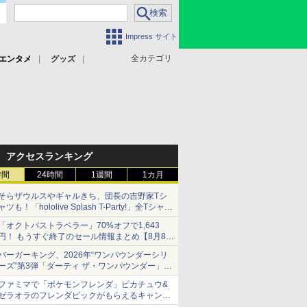
Impress サイト
全カテゴリ
エンタメ
グッズ
アクセスランキング
時間
24時間
1週間
1カ月
そらザウルスやギャルきち、団長の吉野家Tシ
ャツも！「hololive Splash T-Party!」全Tシャツ
ラインナップ公開＆オンライン販売開始
「オクトパストラベラー」70%オフで1,643
円！ もうすぐ終了のセール情報まとめ【8月8日
更新】
バーガーキング、2026年“ワンパウンダーシリ
ニンテンドーeショップでは「大神 絶景版」が
ーズ”第3弾「ダーティ ザ・ワンパウンダー」を
67%オフで990円
8月7日発売
ファミマで「ポケモンフレンダ」ピカチュウ&
「特製ガーリックマヨソース」を使用した超大
ゼラオラのフレンダピックがもらえるキャンペ
型チーズバーガー
ーン開催！