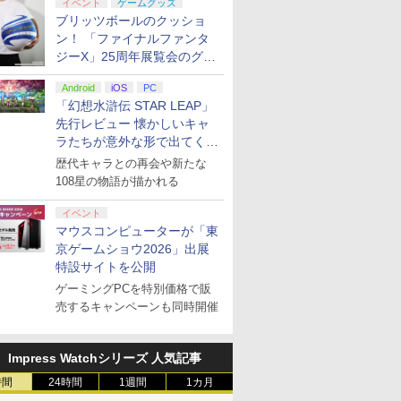
イベント
ゲームグッズ
ブリッツボールのクッショ
ン！ 「ファイナルファンタ
ジーX」25周年展覧会のグッ
ズ情報が公開
Android
iOS
PC
「幻想水滸伝 STAR LEAP」
先行レビュー 懐かしいキャ
ラたちが意外な形で出てくる
シリーズ完全新作！
歴代キャラとの再会や新たな
108星の物語が描かれる
イベント
マウスコンピューターが「東
京ゲームショウ2026」出展
特設サイトを公開
ゲーミングPCを特別価格で販
売するキャンペーンも同時開催
Impress Watchシリーズ 人気記事
時間
24時間
1週間
1カ月