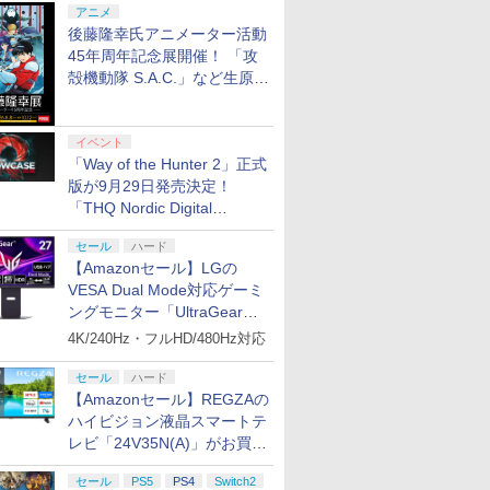
アニメ
後藤隆幸氏アニメーター活動
45年周年記念展開催！ 「攻
殻機動隊 S.A.C.」など生原
画、総作画監督修正が展示
イベント
「Way of the Hunter 2」正式
版が9月29日発売決定！
「THQ Nordic Digital
Showcase 2026」まとめ
セール
ハード
【Amazonセール】LGの
VESA Dual Mode対応ゲーミ
ングモニター「UltraGear
27G850A-B」がお買い得！
4K/240Hz・フルHD/480Hz対応
セール
ハード
【Amazonセール】REGZAの
ハイビジョン液晶スマートテ
レビ「24V35N(A)」がお買い
得！
セール
PS5
PS4
Switch2