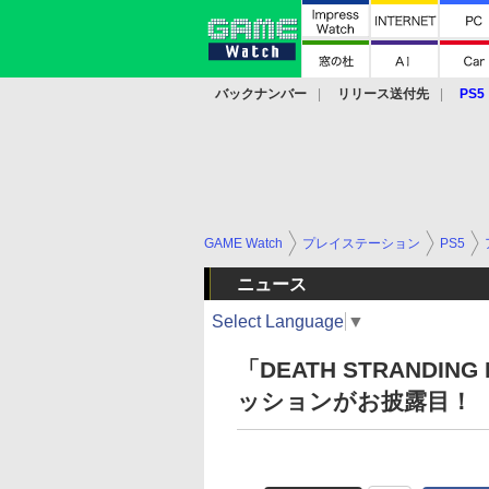
バックナンバー
リリース送付先
PS5
モバイル
eスポーツ
クラウド
PS
GAME Watch
プレイステーション
PS5
ニュース
Select Language
▼
「DEATH STRANDIN
ッションがお披露目！