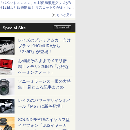
「パペットスンスン」の郵便局限定グッズが8
月12日より販売開始！ マスコットやがまぐち、
レターセットなどが登場
もっと見る
Special Site
レイズのプレミアムカー向け
ブランドHOMURAから
「2×9R」が登場！
お値段そのままでメモリ倍
増！メモリ32GBの「お得な
ゲーミングノート」
ソニーミラーレス一眼の大特
集！ 見どころ記事まとめ
レイズのパワーデザインホイ
ール「M6」に新色登場!!
SOUNDPEATSのイヤカフ型
イヤフォン「UU2イヤーカ