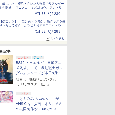
「ぽこポケ」横浜・赤レンガ倉庫でリアルゲー
トが開通！ ワニノコ、ミズゴロウ、アシマリ登
場シーンをレポート pic.x.com/LDgEByVl6D
63
230
【ぽこポケ】「ぽこ あ ポケモン」新グッズを撮
り下ろしで紹介 カラビナ付きマスコットやス
クエアポーチが仲間入り
52
283
pic.x.com/XmVAgBxaW5
もっと見る
新記事
エンタメ
アニメ
BS12 トゥエルビ「日曜アニ
メ劇場」にて「機動戦士ガン
ダム」シリーズが本日8月9日
から8週連続で放送
初回は「機動戦士ガンダム
【HDリマスター版】」
エンタメ
「けもみみりふれっ！」が
VHS Cityに参画！オリ曲MV
の共同制作やC108でのスペ
シャルコラボ広告を掲出