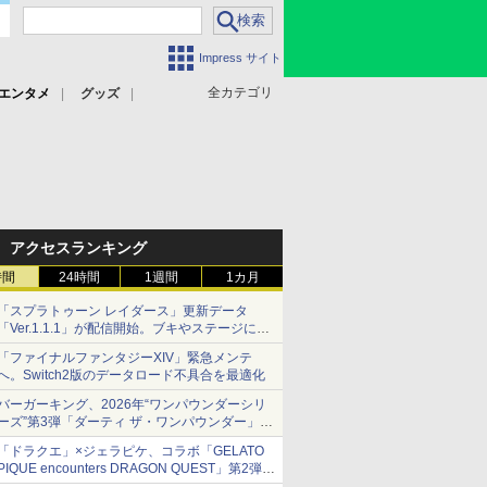
Impress サイト
全カテゴリ
エンタメ
グッズ
アクセスランキング
時間
24時間
1週間
1カ月
「スプラトゥーン レイダース」更新データ
「Ver.1.1.1」が配信開始。ブキやステージに関
する不具合を修正
「ファイナルファンタジーXIV」緊急メンテ
へ。Switch2版のデータロード不具合を最適化
バーガーキング、2026年“ワンパウンダーシリ
ーズ”第3弾「ダーティ ザ・ワンパウンダー」を
8月7日発売
「ドラクエ」×ジェラピケ、コラボ「GELATO
「特製ガーリックマヨソース」を使用した超大
PIQUE encounters DRAGON QUEST」第2弾が
型チーズバーガー
本日発売