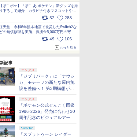
【ぽこポケ】「ぽこ あ ポケモン」新グッズを撮
り下ろしで紹介 カラビナ付きマスコットやス
クエアポーチが仲間入り
52
283
pic.x.com/XmVAgBxaW5
任天堂、令和8年熊本地震で被災したSwitch2な
どの無償修理を実施。義援金5,000万円の寄付
も発表 pic.x.com/BAYsMfUfUC
49
106
もっと見る
新記事
エンタメ
「ジブリパーク」に「ナウシ
カ」モチーフの新たな屋内施
設を整備へ！ 第3期構想が公
開
エンタメ
「ポケモン公式ぜんこく図鑑
1996-2026」発売に合わせ30
周年記念のビジュアルアート
ブック3冊同時発売が決定
Switch2
「スプラトゥーン レイダー