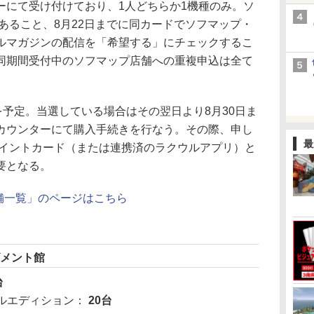
にて受け付けており、1人どちらか1機種のみ。ソ
あること、8月22日までに同カードでソフマップ・
ルマガジンの配信を「希望する」にチェックするこ
同期間受付中のソフマップ店舗への重複申込は全て
予定。当選している場合はその翌日より8月30日ま
カウンターにて購入手続きを行なう。その際、申し
最
ポイントカード（または連携済のラクウルアプリ）と
要となる。
店舗一覧」のページはこちら
ズメント館
台
タルエディション：
20台