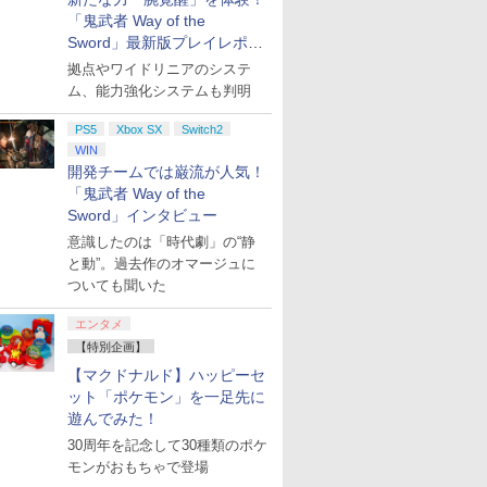
「鬼武者 Way of the
Sword」最新版プレイレポー
ト
拠点やワイドリニアのシステ
ム、能力強化システムも判明
PS5
Xbox SX
Switch2
WIN
開発チームでは巌流が人気！
「鬼武者 Way of the
Sword」インタビュー
意識したのは「時代劇」の“静
と動”。過去作のオマージュに
ついても聞いた
エンタメ
【特別企画】
【マクドナルド】ハッピーセ
ット「ポケモン」を一足先に
遊んでみた！
30周年を記念して30種類のポケ
モンがおもちゃで登場