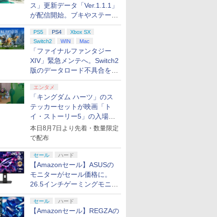
ス」更新データ「Ver.1.1.1」
が配信開始。ブキやステージ
に関する不具合を修正
PS5
PS4
Xbox SX
Switch2
WIN
Mac
「ファイナルファンタジー
XIV」緊急メンテへ。Switch2
版のデータロード不具合を最
適化
エンタメ
「キングダム ハーツ」のス
テッカーセットが映画「ト
イ・ストーリー5」の入場特
典として配布決定！
本日8月7日より先着・数量限定
で配布
セール
ハード
【Amazonセール】ASUSの
モニターがセール価格に。
26.5インチゲーミングモニタ
ー「ROG Strix OLED
セール
ハード
XG27ACDMS」限定モデルも
【Amazonセール】REGZAの
お買い得