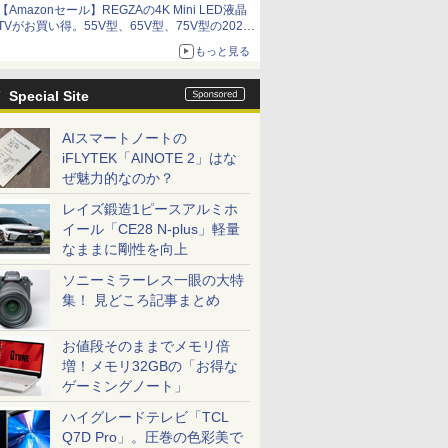
【Amazonセール】REGZAの4K Mini LED液晶
アイスカップに入ったスライムやわたぼう、ベ
TVがお買い得。55V型、65V型、75V型の2026
ビーサタンなどがオリジナルアートで登場
年モデルがラインナップ
もっと見る
Special Site
AIスマートノートの
iFLYTEK「AINOTE 2」はな
ぜ魅力的なのか？
レイズ鍛造1ピースアルミホ
イール「CE28 N-plus」軽量
なままに剛性を向上
ソニーミラーレス一眼の大特
集！ 見どころ記事まとめ
お値段そのままでメモリ倍
増！メモリ32GBの「お得な
ゲーミングノート」
ハイグレードテレビ「TCL
Q7D Pro」。圧巻の色彩美で