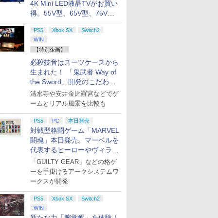
4K Mini LED液晶TVがお買い
得。55V型、65V型、75V型
の2026年モデルがラインナ
PS5
Xbox SX
Switch2
ップ
WIN
【特別企画】
必殺技音はスーツケースから
生まれた！ 「鬼武者 Way of
the Sword」開発のこだわり
を目撃！
清水寺や安井金比羅宮などでゲ
ームとリアル風景を比較も
PS5
PC
本日発売
対戦型格闘ゲーム「MARVEL
闘魂」本日発売。マーベルを
代表するヒーローやヴィラン
たちが登場
「GUILTY GEAR」などの格ゲ
ーを手掛けるアークシステムワ
ークスが開発
PS5
Xbox SX
Switch2
WIN
新たな力「腕覚醒」を体験！