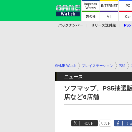
バックナンバー
リリース送付先
PS5
モバイル
eスポーツ
クラウド
PS
GAME Watch
プレイステーション
PS5
ニュース
ソフマップ、PS5抽選販
店など6店舗
ポスト
リスト
シ