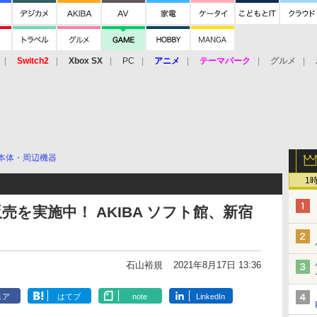
Switch2
Xbox SX
PC
アニメ
テーマパーク
グルメ
 Vita
3DS
アーケード
VR
本体・周辺機器
1
売を実施中！ AKIBA ソフト館、新宿
石山裕規
2021年8月17日 13:36
ェア
はてブ
note
LinkedIn