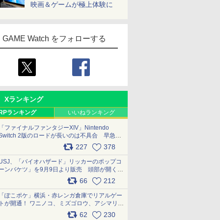
映画＆ゲームが極上体験に
GAME Watch をフォローする
Xランキング
RPランキング
いいねランキング
「ファイナルファンタジーXIV」Nintendo
Switch 2版のロードが長いのは不具合 早急に
アップデートできるよう対応中
227
378
pic.x.com/s9S3nRCAGa
USJ、「バイオハザード」リッカーのポップコ
ーンバケツ」を9月9日より販売 頭部が開く仕
組み。味は恐怖を堪のう「味噌フレーバー」
66
212
pic.x.com/81MuXGahVM
「ぽこポケ」横浜・赤レンガ倉庫でリアルゲー
トが開通！ ワニノコ、ミズゴロウ、アシマリ登
場シーンをレポート pic.x.com/LDgEByVl6D
62
230