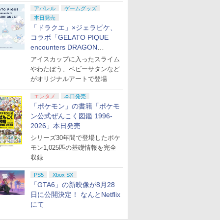
アパレル
ゲームグッズ
本日発売
「ドラクエ」×ジェラピケ、
コラボ「GELATO PIQUE
encounters DRAGON
QUEST」第2弾が本日発売
アイスカップに入ったスライム
やわたぼう、ベビーサタンなど
がオリジナルアートで登場
エンタメ
本日発売
「ポケモン」の書籍「ポケモ
ン公式ぜんこく図鑑 1996-
2026」本日発売
シリーズ30年間で登場したポケ
モン1,025匹の基礎情報を完全
収録
PS5
Xbox SX
「GTA6」の新映像が8月28
日に公開決定！ なんとNetflix
にて