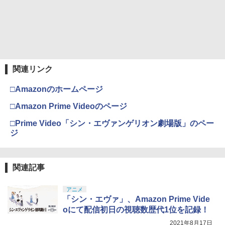
巾着＋メーカー特典:【坤と離】二振りの
剣、十翼より来たる！スタジオ描き下ろ
しイラストボード付) [DVD]
￥8,800
関連リンク
□Amazonのホームページ
□Amazon Prime Videoのページ
□Prime Video「シン・エヴァンゲリオン劇場版」のペー
ジ
関連記事
アニメ
「シン・エヴァ」、Amazon Prime Vide
oにて配信初日の視聴数歴代1位を記録！
2021年8月17日