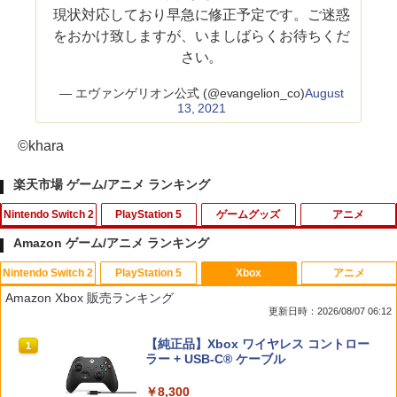
現状対応しており早急に修正予定です。ご迷惑
をおかけ致しますが、いましばらくお待ちくだ
さい。
— エヴァンゲリオン公式 (@evangelion_co)
August
13, 2021
©khara
楽天市場 ゲーム/アニメ ランキング
Nintendo Switch 2
PlayStation 5
ゲームグッズ
アニメ
Amazon ゲーム/アニメ ランキング
Nintendo Switch 2
PlayStation 5
Xbox
アニメ
【特典】メタファー：リファンタジオ
グランツーリスモ7 PS5版
【中古】ナイトメアー・ビフォア・クリ
1
1
1
Amazon Xbox 販売ランキング
(【先着購入封入特典】アーキタイプ経験
ス…コレクターズEDデジタルリマスター
更新日時：2026/08/07 06:12
値アイテムセット、旅の仕送りセット)
版 【ブルーレイ】／クリス・サランドン
￥3,779
ブルーレイ／海外アニメ・定番スタジオ
スプラトゥーン レイダース|オンライン
PlayStation 5 デジタル・エディション
【純正品】Xbox ワイヤレス コントロー
1
1
1
￥3,510
コード版
日本語専用 Console Language: Japan
ラー + USB-C® ケーブル
￥540
ese only (CFI-2200B01)
￥5,832
￥8,300