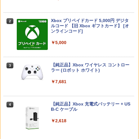
￥55,000
【特典】BLUE REFLECTION Quartet:
スクウェア・エニックス ドラゴンクエス
2
2
少女たちのキセキ PS5版(【早期購入特
トXI 過ぎ去りし時を求めて S【Switch
【中古】Mr．インクレディブル 【ブル
2
典】特別フォトフレーム「Quartet」)
2】 POTPAANVA [POTPAANVA]
ーレイ】／クレイグ・T・ネルソンブル
Xbox プリペイドカード 5,000円 デジタ
ーレイ／海外アニメ・定番スタジオ
2
スプラトゥーン レイダース -Switch2
Beast of Reincarnation -PS5 【特典】
ルコード 【旧 Xbox ギフトカード】 [オ
2
￥6,348
2
￥4,920
プロダクトコード 封入
ンラインコード]
￥681
￥6,455
￥7,286
￥5,000
【特典】トゥームレイダー：レガシー・
スプラトゥーン レイダース
3
3
オブ・アトランティス(【早期購入同梱特
【中古】白雪姫 ダイヤモンド・コレクシ
3
典】コスチューム「ララ・クロフト・サ
ョン 【ブルーレイ】／アドリアナ・カセ
￥6,507
バイバー(仮)」（ゲーム内コンテンツ）)
【純正品】Xbox ワイヤレス コントロー
ロッティブルーレイ／海外アニメ・定番
3
Nintendo Switch 2(日本語・国内専用)
【純正品】ディスクドライブ(CFI-ZDD1
3
ラー (ロボット ホワイト)
3
スタジオ
J) PlayStation 5
￥7,012
￥55,871
￥7,681
￥987
￥11,849
【楽天ブックス限定特典+特典】METAL
4
GEAR SOLID : MASTER COLLECTION
【特典】Marvel’s Wolverine(【早期購
4
Vol.2 Switch2版(2連アクリルキーホル
入封入特典】DLC)
【純正品】Xbox 充電式バッテリー + US
【中古】塔の上のラプンツェル 3D スー
4
4
【純正品】DualSense ワイヤレスコン
ダー+【早期購入封入特典】DLCチラシ)
B-C ケーブル
ニンテンドープリペイド番号 9000円|オ
4
パー・セット 【ブルーレイ】／中川翔子
4
トローラー ミッドナイト ブラック(CFI-
ンラインコード版
ブルーレイ／海外アニメ・定番スタジオ
￥7,620
ZCT2J01)
￥6,600
￥2,618
￥9,000
￥1,199
￥10,737