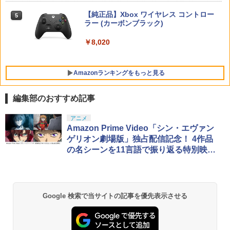
【早期購入特典付き】【2026年12月10
【当店独自で＋P10倍★要エントリー】
5
5
日発売】 コーエーテクモゲームス｜KOE
【純正品】Xbox ワイヤレス コントロー
【中古】[Switch2] ゼルダの伝説 ブレス
ニンテンドープリペイド番号 5000円|オ
5
【中古】魔女の宅急便 ブルーレイディス
5
5
I 進撃の巨人3【PS5】
【純正品】DualSense ワイヤレスコン
ラー (カーボンブラック)
オブ ザ ワイルド Nintendo Switch 2 Ed
ンラインコード版
5
ク 【レンタル落ち】
トローラー(CFI-ZCT2J)
ition(ニンテンドースイッチ2 エディショ
ン) 任天堂(20250605)
￥8,710
￥8,020
￥5,000
￥3,002
￥10,737
￥7,180
Amazonランキングをもっと見る
編集部のおすすめ記事
【Amazon.co.jp限定】劇場版モノノ怪
アニメ
1
第三章 蛇神 (Amazon.co.jp限定オリジ
Amazon Prime Video「シン・エヴァン
ナル三方背収納ケース付きコレクション)
ゲリオン劇場版」独占配信記念！ 4作品
(オリジナル特典:オリジナル巾着＋メー
の名シーンを11言語で振り返る特別映像
カー特典:【坤と離】二振りの剣、十翼よ
が公開
り来たる！スタジオ描き下ろしイラスト
ボード付) [Blu-ray]
￥10,780
Google 検索で当サイトの記事を優先表示させる
劇場版「鬼滅の刃」無限城編 第一章 猗
2