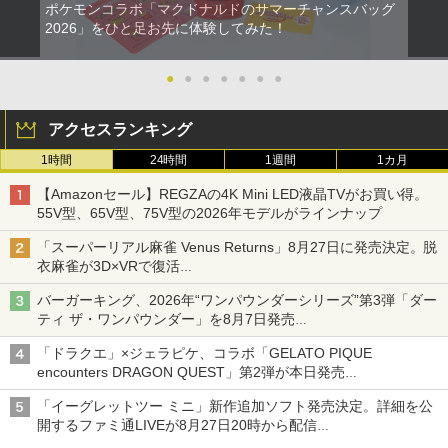
ポケモンコラボ「マクドナルドのサマーチャンスバッグ
2026」をひと足お先に体験してみた！
●
●
●
●
●
●
●
アクセスランキング
1時間
24時間
1週間
1カ月
【Amazonセール】REGZAの4K Mini LED液晶TVがお買い得。
55V型、65V型、75V型の2026年モデルがラインナップ
「スーパーリアル麻雀 Venus Returns」8月27日に発売決定。脱
衣麻雀が3D×VRで復活
発売から2週間は20%オフになるセールが実施
バーガーキング、2026年“ワンパウンダーシリーズ”第3弾「ダー
ティ ザ・ワンパウンダー」を8月7日発売
「特製ガーリックマヨソース」を使用した超大型チーズバーガー
「ドラクエ」×ジェラピケ、コラボ「GELATO PIQUE
encounters DRAGON QUEST」第2弾が本日発売
アイスカップに入ったスライムやわたぼう、ベビーサタンなどが
「イーグレットツー ミニ」新作追加ソフト発売決定。詳細を公
オリジナルアートで登場
開するファミ通LIVEが8月27日20時から配信
シリーズ累計100タイトルへ