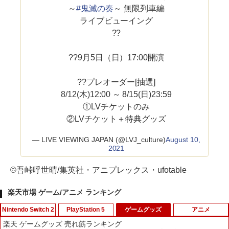
～
#鬼滅の奏
～ 無限列車編
ライブビューイング
??
??9月5日（日）17:00開演
??プレオーダー[抽選]
8/12(木)12:00 ～ 8/15(日)23:59
①LVチケットのみ
②LVチケット＋特典グッズ
— LIVE VIEWING JAPAN (@LVJ_culture)
August 10,
2021
©吾峠呼世晴/集英社・アニプレックス・ufotable
楽天市場 ゲーム/アニメ ランキング
Nintendo Switch 2
PlayStation 5
ゲームグッズ
アニメ
楽天 ゲームグッズ 売れ筋ランキング