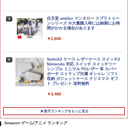
￥2,170
【当店独自で＋P10倍★要エントリー】
4
任天堂 amiibo マンタロー スプラトゥー
4
【中古】[Switch2] マリオテニス フィー
ンシリーズ ※大量購入時には納期にお時
バー 任天堂(20260212)
間がかかる場合があります
【中古】ファイナルファンタジーVII リ
4
メイク インターグレードソフト:プレイ
￥6,980
￥2,600
ステーション5ソフト／ロールプレイン
グ・ゲーム
￥2,500
【楽天ブックス限定特典】ドンキーコン
5
Switch2 ケース レザーケース スイッチ2
5
グ バナンザ(「スーパーマリオ」ステッ
Nintendo 対応 スイッチ スイッチツー
カー2種)
シンプル ミニマル PUレザー 革 カバー
ポーチ ストラップ付属 オシャレ ソフト
【中古】ファイナルファンタジーVII リ
￥7,902
5
収納 ガジェットケース クリスマス ギフ
メイク インターグレードソフト:プレイ
ト プレゼント 送料無料
ステーション5ソフト／ロールプレイン
グ・ゲーム
￥3,480
￥2,500
楽天ランキングをもっと見る
Amazon ゲーム/アニメ ランキング