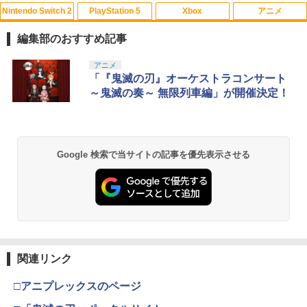
Nintendo Switch 2
PlayStation 5
Xbox
アニメ
映画『THE FIRST SLAM DUNK』 STAN
1
DARD EDITION【Blu-ray】（早期予約
編集部のおすすめ記事
特典なし） [ 井上雄彦 ]
スプラトゥーン レイダース|オンライン
PlayStation 5 デジタル・エディション
【純正品】Xbox ワイヤレス コントロー
【Amazon.co.jp限定】劇場版モノノ怪
アニメ
1
1
1
1
￥3,850
コード版
日本語専用 Console Language: Japan
ラー + USB-C® ケーブル
第三章 蛇神 (Amazon.co.jp限定オリジ
「『鬼滅の刃』オーケストラコンサート
ese only (CFI-2200B01)
ナル三方背収納ケース付きコレクション)
～鬼滅の奏～ 無限列車編」が開催決定！
(オリジナル特典:オリジナル巾着＋メー
￥5,832
￥8,300
カー特典:【坤と離】二振りの剣、十翼よ
￥55,000
新劇場版銀魂 -吉原大炎上ー (通常版)【B
2
り来たる！スタジオ描き下ろしイラスト
lu-ray】 [ 杉田智和 ]
ボード付) [Blu-ray]
【純正品】Xbox ワイヤレス コントロー
2
Google 検索で当サイトの記事を優先表示させる
￥4,118
￥10,780
スプラトゥーン レイダース -Switch2
Beast of Reincarnation -PS5 【特典】
ラー (ロボット ホワイト)
2
2
プロダクトコード 封入
￥6,445
￥7,681
￥7,286
劇場版「鬼滅の刃」無限城編 第一章 猗
2
【送料無料】劇場版「鬼滅の刃」無限城
3
窩座再来 通常版 [Blu-ray]
編 第一章 猗窩座再来(通常版)【Blu-ra
y】/アニメーション[Blu-ray]【返品種別
【純正品】Xbox 充電式バッテリー + US
3
￥3,964
A】
B-C ケーブル
関連リンク
Nintendo Switch 2(日本語・国内専用)
【純正品】ディスクドライブ(CFI-ZDD1
3
3
J) PlayStation 5
￥4,400
￥2,618
￥55,871
□アニプレックスのページ
￥11,849