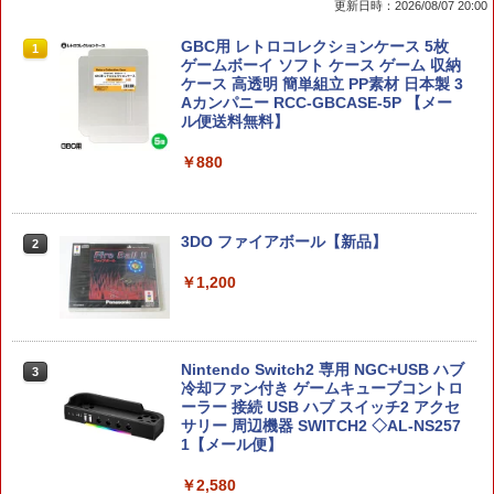
更新日時：2026/08/07 20:00
【楽天ブックス限定特典+特典】METAL
【複数購入で★最大約58％OFF】 ＼レ
GBC用 レトロコレクションケース 5枚
1
1
1
GEAR SOLID : MASTER COLLECTION
ビュー特典付／PS5 コントローラー ステ
ゲームボーイ ソフト ケース ゲーム 収納
Vol.2 Switch2版(2連アクリルキーホル
ィック キャップ カバー アナログスティ
ケース 高透明 簡単組立 PP素材 日本製 3
ダー+【早期購入封入特典】DLCチラシ)
ックカバー コントローラー カバー 10個
Aカンパニー RCC-GBCASE-5P 【メー
セット 交換用 PS4 DualSense Edge ジ
ル便送料無料】
ョイスティックキャップ グリップ 滑り
￥6,600
止め ホコリ防止 ブラック RPP RP1
￥880
￥480
【08/11発売★予約】[メール便OK]【新
2
品】【NS2】The Elder Scrolls IV: Obli
3DO ファイアボール【新品】
2
vion Remastered - Deluxe Edition[予
約品]
【中古】Marvel’s Spider−Man： Miles
￥1,200
2
Morales Ultimate Edition (限定版)ソフ
ト:プレイステーション5ソフト／TV/映
￥6,810
画・ゲーム
Nintendo Switch2 専用 NGC+USB ハブ
3
￥1,620
冷却ファン付き ゲームキューブコントロ
3est Switch2用 横置きドックスタンド
3
ーラー 接続 USB ハブ スイッチ2 アクセ
[GU-S2F088]
サリー 周辺機器 SWITCH2 ◇AL-NS257
1【メール便】
【中古】【18歳以上対象】BIOHAZARD
￥2,280
3
RE：2 Z Versionソフト:プレイステーシ
￥2,580
ョン5ソフト／アクション・ゲーム