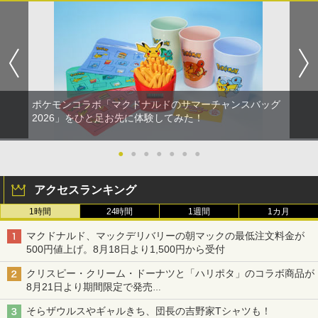
ポケモンコラボ「マクドナルドのサマーチャンスバッグ
2026」をひと足お先に体験してみた！
●
●
●
●
●
●
●
アクセスランキング
1時間
24時間
1週間
1カ月
マクドナルド、マックデリバリーの朝マックの最低注文料金が
500円値上げ。8月18日より1,500円から受付
クリスピー・クリーム・ドーナツと「ハリポタ」のコラボ商品が
8月21日より期間限定で発売
組分け帽子ドーナツなど見た目も楽しい商品が登場
そらザウルスやギャルきち、団長の吉野家Tシャツも！