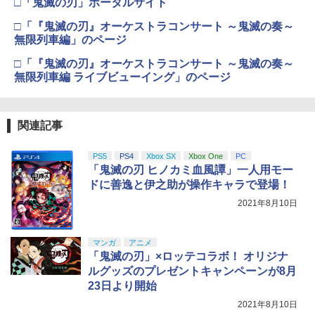
劇場版「鬼滅の刃」無限城編 第一章 猗
□「鬼滅の刃」ポータルサイト
3
窩座再来 通常版 [DVD]
おしり前マン～復活のおしり前帝国～ Bl
4
□「『鬼滅の刃』オーケストラコンサート ～鬼滅の奏～
【純正品】Xbox ワイヤレス コントロー
u-ray BOX【Blu-ray】 [ 谷口崇 ]
4
￥3,523
無限列車編」のページ
【純正品】DualSense ワイヤレスコン
ラー (カーボンブラック)
ニンテンドープリペイド番号 9000円|オ
4
4
トローラー ミッドナイト ブラック(CFI-
ンラインコード版
￥6,864
□「『鬼滅の刃』オーケストラコンサート ～鬼滅の奏～
ZCT2J01)
￥8,020
無限列車編 ライブビューイング」のページ
￥9,000
￥10,737
劇場版「鬼滅の刃」無限城編 第一章 猗
4
窩座再来 完全生産限定版 [Blu-ray]
最終楽章 響け！ユーフォニアム 前編 (通
【純正品】Xbox Elite ワイヤレス コン
5
5
関連記事
常版)【Blu-ray】 [ (アニメーション) ]
トローラー Series 2 Core Edition (ホワ
ニンテンドープリペイド番号 5000円|オ
5
￥8,698
【純正品】DualSense ワイヤレスコン
イト)
ンラインコード版
5
トローラー(CFI-ZCT2J)
￥7,550
PS5
PS4
Xbox SX
Xbox One
PC
￥18,500
「鬼滅の刃 ヒノカミ血風譚」一人用モー
￥5,000
￥10,737
ドに善逸と伊之助が操作キャラで登場！
【Amazon.co.jp限定】劇場版モノノ怪
5
2021年8月10日
第三章 蛇神 (オリジナル特典:オリジナル
巾着＋メーカー特典:【坤と離】二振りの
剣、十翼より来たる！スタジオ描き下ろ
マンガ
アニメ
しイラストボード付) [DVD]
「鬼滅の刃」×ロッテコラボ！ オリジナ
ルグッズのプレゼントキャンペーンが8月
￥8,800
23日より開始
2021年8月10日