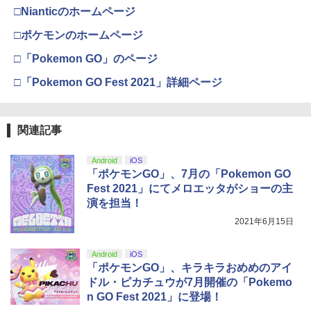
￥8,020
￥55,871
□Nianticのホームページ
￥11,849
劇場版「鬼滅の刃」無限城編 第一章 猗
□ポケモンのホームページ
3
窩座再来 通常版 [DVD]
【純正品】Xbox 充電式バッテリー + US
4
□「Pokemon GO」のページ
B-C ケーブル
￥3,523
【純正品】DualSense ワイヤレスコン
ニンテンドープリペイド番号 9000円|オ
4
4
□「Pokemon GO Fest 2021」詳細ページ
トローラー ミッドナイト ブラック(CFI-
ンラインコード版
￥2,618
ZCT2J01)
￥9,000
￥10,737
関連記事
劇場版「鬼滅の刃」無限城編 第一章 猗
4
窩座再来 完全生産限定版 [Blu-ray]
【国内正規品】Thrustmaster スラスト
5
マスター TH8S シフター - PC、PS4、P
Android
iOS
ニンテンドープリペイド番号 5000円|オ
5
￥8,698
【純正品】DualSense ワイヤレスコン
S5、PS5 Pro、Xbox One、Xbox Serie
「ポケモンGO」、7月の「Pokemon GO
ンラインコード版
5
トローラー(CFI-ZCT2J)
s X|S 対応の高精度 H パターン シフター
Fest 2021」にてメロエッタがショーの主
￥5,000
演を担当！
￥10,737
￥14,141
2021年6月15日
【Amazon.co.jp限定】劇場版モノノ怪
5
第三章 蛇神 (オリジナル特典:オリジナル
巾着＋メーカー特典:【坤と離】二振りの
Android
iOS
剣、十翼より来たる！スタジオ描き下ろ
「ポケモンGO」、キラキラおめめのアイ
しイラストボード付) [DVD]
ドル・ピカチュウが7月開催の「Pokemo
n GO Fest 2021」に登場！
￥8,800