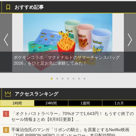
おすすめ記事
ポケモンコラボ「マクドナルドのサマーチャンスバッグ
2026」をひと足お先に体験してみた！
●
●
●
●
●
●
●
アクセスランキング
1時間
24時間
1週間
1カ月
「オクトパストラベラー」70%オフで1,643円！ もうすぐ終了の
セール情報まとめ【8月8日更新】
ニンテンドーeショップでは「大神 絶景版」が67%オフで990円
手塚治虫氏のマンガ「リボンの騎士」を原案とするNetflix映画
「THE RIBBON HERO リボンヒーロー」本日配信開始