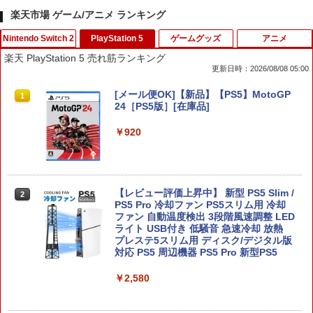
楽天市場 ゲーム/アニメ ランキング
Nintendo Switch 2
PlayStation 5
ゲームグッズ
アニメ
楽天 PlayStation 5 売れ筋ランキング
更新日時：2026/08/08 05:00
カードケース 24枚収納 for Nintendo S
[メール便OK]【新品】【PS5】MotoGP
1
1
witch 2 Pixel - 緑 -
24［PS5版］[在庫品]
￥1,580
￥920
Samsung microSD Express Card 256
【レビュー評価上昇中】 新型 PS5 Slim /
2
2
GB for Nintendo Switch 2
PS5 Pro 冷却ファン PS5スリム用 冷却
ファン 自動温度検出 3段階風速調整 LED
ライト USB付き 低騒音 急速冷却 放熱
￥6,979
プレステ5スリム用 ディスク/デジタル版
対応 PS5 周辺機器 PS5 Pro 新型PS5
￥2,580
ファイアーエムブレム 万紫千紅 【Switc
3
h2】 BEE-P-AACSA