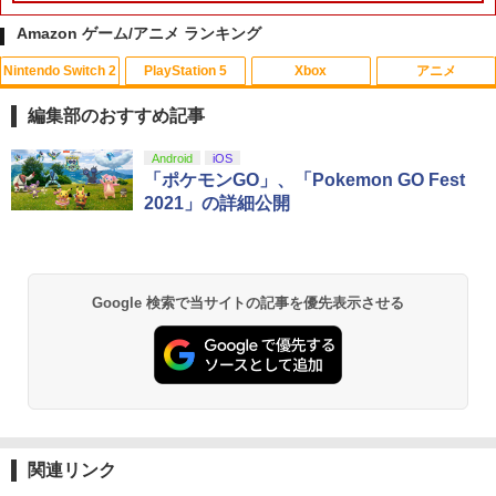
Amazon ゲーム/アニメ ランキング
Nintendo Switch 2
PlayStation 5
Xbox
アニメ
編集部のおすすめ記事
スプラトゥーン レイダース|オンライン
PlayStation 5 デジタル・エディション
【純正品】Xbox ワイヤレス コントロー
【Amazon.co.jp限定】劇場版モノノ怪
Android
iOS
1
1
1
1
コード版
日本語専用 Console Language: Japan
ラー + USB-C® ケーブル
第三章 蛇神 (Amazon.co.jp限定オリジ
「ポケモンGO」、「Pokemon GO Fest
ese only (CFI-2200B01)
ナル三方背収納ケース付きコレクション)
2021」の詳細公開
(オリジナル特典:オリジナル巾着＋メー
￥5,832
￥8,300
カー特典:【坤と離】二振りの剣、十翼よ
￥55,000
り来たる！スタジオ描き下ろしイラスト
ボード付) [Blu-ray]
【純正品】Xbox ワイヤレス コントロー
2
Google 検索で当サイトの記事を優先表示させる
￥10,780
スプラトゥーン レイダース -Switch2
Beast of Reincarnation -PS5 【特典】
ラー (ロボット ホワイト)
2
2
プロダクトコード 封入
￥6,449
￥7,681
￥7,286
劇場版「鬼滅の刃」無限城編 第一章 猗
2
窩座再来 通常版 [Blu-ray]
【純正品】Xbox ワイヤレス コントロー
3
￥3,982
ラー (カーボンブラック)
関連リンク
Nintendo Switch 2(日本語・国内専用)
【純正品】ディスクドライブ(CFI-ZDD1
3
3
J) PlayStation 5