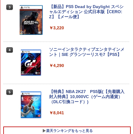
【新品】PS5 Dead by Daylight スペシ
￥8,470
3
ャルエディション 公式日本版【CERO:
Z】【メール便】
￥3,220
【楽天ブックス限定特典+特典】ドラゴ
4
ンクエストモンスターズ4 枯れ木の国
のビアンカ・フローラ Switch2版(B2
タペストリー+【早期購入封入特典】冒
ソニーインタラクティブエンタテインメ
4
険スタートダッシュセット)
ント｜SIE グランツーリスモ7【PS5】
￥8,470
￥4,290
SanDisk サンディスク microSD Expres
5
s Card 256GB for Nintendo Switch 2
【特典】NBA 2K27 PS5版(【先着購入
5
BEE-A-SD01A Switch2 microSDカード
封入特典】10,000VC（ゲーム内通貨）
microSD Express Nintendo任天堂ライ
（DLC引換コード）)
センス 高速転送 UHS-I互換 ゲーム保存
メモリーカード 国内正規品 4523052030
￥8,041
185
￥9,800
楽天ランキングをもっと見る