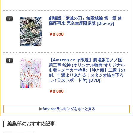
￥2,618
対応 PS5 周辺機器 PS5 Pro 新型PS5
ay comboパック コンボパック【USA正
ZCT2J01)
規品】送料無料
￥9,000
￥2,580
￥10,737
【中古】妖怪ウォッチ3 スシ (【特典】
5
劇場版「鬼滅の刃」無限城編 第一章 猗
4
￥4,400
限定"妖怪ドリームメダル"「KKブラザー
窩座再来 完全生産限定版 [Blu-ray]
任天堂 【Switch2】ゼルダの伝説 ティア
【国内正規品】Thrustmaster スラスト
5
ズ メダル」同梱) - 3DS
5
ーズ オブ ザ キングダム Nintendo Swit
マスター TH8S シフター - PC、PS4、P
ニンテンドープリペイド番号 5000円|オ
5
￥8,698
フリーク steelseries コントロールフリ
ch 2 Edition [NXS-P-AXN7B NSW2 ゼ
【純正品】DualSense ワイヤレスコン
S5、PS5 Pro、Xbox One、Xbox Serie
4
ンラインコード版
5
￥1,728
ーク Kontrolfreek 【 FPS - Frenzy Pur
ルダノデンセツ ティア-ズ オブ ザ キン
「きみの色」通常版【Blu-ray】 [ 山田尚
トローラー(CFI-ZCT2J)
s X|S 対応の高精度 H パターン シフター
5
ple/Black - PS5】 凹型 エイム向上 FPS
グダム]
子 ]
￥5,000
フレンジー PUBG Fortnite Call of Duty
￥10,737
￥14,141
APEX コントローラー 親指用ステック P
￥7,830
￥4,517
【Amazon.co.jp限定】劇場版モノノ怪
S用 プレステ5 パープル 紫
5
第三章 蛇神 (オリジナル特典:オリジナル
巾着＋メーカー特典:【坤と離】二振りの
￥2,697
剣、十翼より来たる！スタジオ描き下ろ
しイラストボード付) [DVD]
￥8,800
BEEPJAPAN PS5ゲームソフト Flintloc
5
k (Deluxe Edition) ELJM-30529
￥2,980
Amazonランキングをもっと見る
編集部のおすすめ記事