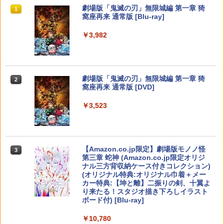
ナルファンタジ- レゾナンス]
Sフリーク カバー 可動域アップ ゲーム
￥350
￥1,280
スプラトゥーン レイダース|オンライン
PlayStation 5 デジタル・エディション
【純正品】Xbox ワイヤレス コントロー
劇場版「鬼滅の刃」無限城編 第一章 猗
パープル オレンジ シューティングゲー
1
1
1
1
コード版
日本語専用 Console Language: Japan
ラー + USB-C® ケーブル
窩座再来 通常版 [Blu-ray]
ム アクションゲーム プレステ プレステ5
￥6,910
ese only (CFI-2200B01)
プレステ4
￥5,832
￥8,300
￥3,982
￥55,000
￥680
【新品】【ETC_G】スーパーマリオ キ
モアナと伝説の海2 ブルーレイ＋DVD セ
2
2
ャラクターライト（テレサ）[在庫品]
ット [Blu-ray]
ドラゴンボール Sparking！ ZERO
2
【純正品】Xbox ワイヤレス コントロー
￥1,380
￥3,978
2
￥7,520
スプラトゥーン レイダース -Switch2
劇場版「鬼滅の刃」無限城編 第一章 猗
Beast of Reincarnation -PS5 【特典】
ラー (ロボット ホワイト)
2
2
ゲームコントローラー収納ラック ゲーム
2
2
窩座再来 通常版 [DVD]
プロダクトコード 封入
機 4台置き 収納 収納 プロコン 4連 仕切
￥6,449
り XBOX リングコン ONE ジョイコン P
￥7,681
￥3,523
C 多機種対応 SWITCH コントローラー
￥7,286
【新品】【ETC_G】スーパーマリオ キ
3
スタンド PS5 コントローラー ゲームコ
新品北米版Blu-ray！＜『海がきこえ
ャラクターライト（スーパーキノコ）[在
3
ントローラー収納ラック 送料無料 本立
る』＋『ギブリーズ episode2』＞ （望
鬼武者 Way of the Sword 【Switch2】
庫品]
3
て
月智充監督作品/スタジオジブリ）
POT-P-ABNMA
【純正品】Xbox ワイヤレス コントロー
3
ラー (カーボンブラック)
￥1,380
Nintendo Switch 2(日本語・国内専用)
【Amazon.co.jp限定】劇場版モノノ怪
￥1,820
【純正品】ディスクドライブ(CFI-ZDD1
3
3
￥4,390
3
￥7,730
第三章 蛇神 (Amazon.co.jp限定オリジ
J) PlayStation 5
￥8,020
ナル三方背収納ケース付きコレクション)
￥55,871
(オリジナル特典:オリジナル巾着＋メー
￥11,980
【新品】【ETC_G】スーパーマリオ キ
4
カー特典:【坤と離】二振りの剣、十翼よ
【レビュー評価上昇中】 新型 PS5 Slim /
即納 借りぐらしのアリエッティ blu-ray
3
ャラクターライト（ハテナブロック）[在
4
り来たる！スタジオ描き下ろしイラスト
PS5 Pro 冷却ファン PS5スリム用 冷却
ELDEN RING Tarnished Edition 【Swit
新パッケージ 劇場版 北米版 ブルーレ
庫品]
【純正品】Xbox 充電式バッテリー + US
4
4
ボード付) [Blu-ray]
ファン 自動温度検出 3段階風速調整 LED
ch2】 POT-P-AAF6C
イ・DVD2枚組 スタジオジブリ 宮崎
B-C ケーブル
ライト USB付き 低騒音 急速冷却 放熱
駿 アニメ the secret world of Arrietty
【純正品】DualSense ワイヤレスコン
ニンテンドープリペイド番号 9000円|オ
4
￥1,380
4
￥10,780
プレステ5スリム用 ディスク/デジタル版
日本語 英語 ジブリ アリエッティ blu-r
トローラー ミッドナイト ブラック(CFI-
￥7,757
ンラインコード版