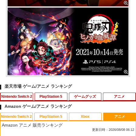
楽天市場 ゲーム/アニメ ランキング
Nintendo Switch 2
PlayStation 5
ゲームグッズ
アニメ
Amazon ゲーム/アニメ ランキング
Nintendo Switch 2
PlayStation 5
Xbox
アニメ
スクウェア・エニックス 【封入特典付】
FPS エイム アシストキャップ PS5 PS4
【中古】あつまれ!! メイドインワリオ
【中古】ベイマックス MovieNEX[純正
1
1
1
1
Amazon アニメ 販売ランキング
【Switch2】ファイナルファンタジー レ
コントローラ 対応 Playstation プレイス
(ワリオのすごろく付)
ブルーレイ＋純正ケース]
更新日時：2026/08/08 06:12
ゾナンス [POT-P-ABV7A NSW2 ファイ
テーション 対戦 APEX cod フォトナ FP