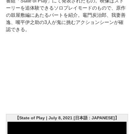
番組「State of Play」にて発表されたもの。映像はスト
ーリーを追体験できるソロプレイモードのもので、原作
の鼓屋敷編にあたるパートを紹介。竈門炭治郎、我妻善
逸、嘴平伊之助の3人が鬼に挑むアクションシーンが確
認できる。
【State of Play | July 8, 2021 [日本語 : JAPANESE]】