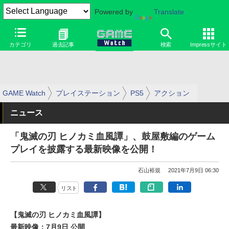
Powered by
Translate
カテゴリ
過去記事
検索
Impressサイト
GAME Watch
プレイステーション
PS5
アクション
ニュース
「鬼滅の刃 ヒノカミ血風譚」、鼓屋敷編のゲーム
プレイを披露する最新映像を公開！
石山裕規
2021年7月9日 06:30
リスト
【鬼滅の刃 ヒノカミ血風譚】
最新映像：7月9日 公開