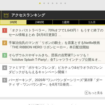
●
●
●
●
●
●
●
アクセスランキング
1時間
24時間
1週間
1カ月
「オクトパストラベラー」70%オフで1,643円！ もうすぐ終了の
セール情報まとめ【8月8日更新】
ニンテンドーeショップでは「大神 絶景版」が67%オフで990円
手塚治虫氏のマンガ「リボンの騎士」を原案とするNetflix映画
「THE RIBBON HERO リボンヒーロー」本日配信開始
そらザウルスやギャルきち、団長の吉野家Tシャツも！
「hololive Splash T-Party!」全Tシャツラインナップ公開＆オン
ライン販売開始
ファミマで「ポケモンフレンダ」ピカチュウ&ゼラオラのフレン
ダピックがもらえるキャンペーン開催！
バーガーキング、2026年“ワンパウンダーシリーズ”第3弾「ダー
ティ ザ・ワンパウンダー」を8月7日発売
「特製ガーリックマヨソース」を使用した超大型チーズバーガー
もっと見る