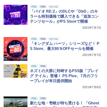
PS5
PS4
セール
「バイオ RE:2」のDLCや「DbD」のキ
ラーも特別価格で購入できる「追加コン
テンツセール」がPS Storeで開催
2021年7月7日
PS5
PS4
セール
「キングダム ハーツ」シリーズなど！ P
S Store、最大80％OFFセールを開催
2021年7月7日
PS5
PS4
ネズミの大群に対峙するPS5版「プレイ
グ テイル」登場！ PS Plus、7月のフリ
ープレイが本日提供開始
2021年7月6日
PS5
PS4
新たな地・壱岐が待ち受ける！ 「Ghost