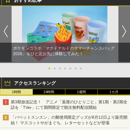
おすすめ記事
ポケモンコラボ「マクドナルドのサマーチャンスバッグ
2026」をひと足お先に体験してみた！
●
●
●
●
●
●
●
アクセスランキング
1時間
24時間
1週間
1カ月
第3期放送記念！ アニメ「薬屋のひとりごと」第1期・第2期全
話を「TVer」にて期間限定で順次無料配信開始
「パペットスンスン」の郵便局限定グッズが8月12日より販売開
始！ マスコットやがまぐち、レターセットなどが登場