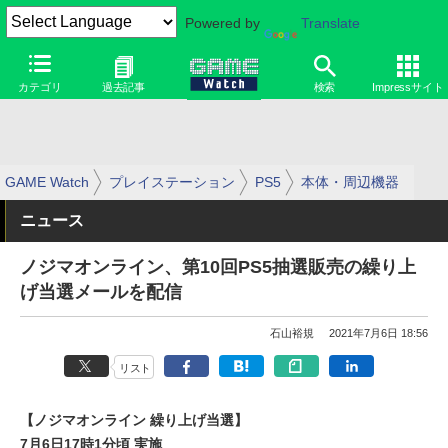
Powered by
Translate
カテゴリ
過去記事
検索
Impressサイト
GAME Watch
プレイステーション
PS5
本体・周辺機器
ニュース
ノジマオンライン、第10回PS5抽選販売の繰り上
げ当選メールを配信
石山裕規
2021年7月6日 18:56
リスト
【ノジマオンライン 繰り上げ当選】
7月6日17時1分頃 実施