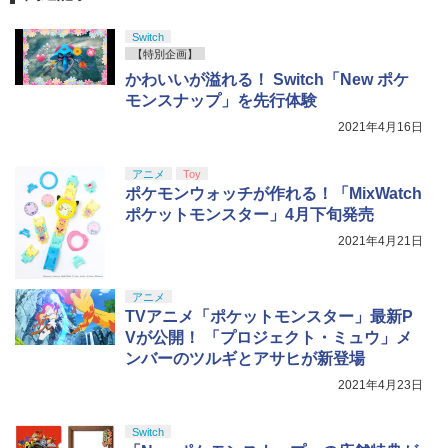
チネジ取り付け
テムセット)
プレックス]《発売済・在庫品》
【純正品】DualSense ワイヤレスコン
ニンテンドープリペイド番号 9000円|オ
4
4
￥10,780
トローラー ミッドナイト ブラック(CFI-
ンラインコード版
￥2,618
Switch
￥780
ZCT2J01)
￥6,782
￥4,450
【特別企画】
￥9,000
かわいいが溢れる！ Switch「New ポケ
￥10,737
劇場版「鬼滅の刃」無限城編 第一章 猗
モンスナップ」を先行体験
4
窩座再来 完全生産限定版 [Blu-ray]
【中古】3DOソフト sampler CD Panas
5
【特典】トゥームレイダー：レガシー・
羅小黒戦記2 ぼくらが望む未来(通常版)
【国内正規品】Thrustmaster スラスト
5
5
5
2021年4月16日
onic REAL
オブ・アトランティス(【早期購入同梱特
【Blu-ray】 [ 花澤香菜 ]
マスター TH8S シフター - PC、PS4、P
ニンテンドープリペイド番号 5000円|オ
5
￥8,698
典】コスチューム「ララ・クロフト・サ
【純正品】DualSense ワイヤレスコン
S5、PS5 Pro、Xbox One、Xbox Serie
ンラインコード版
5
￥1,250
バイバー(仮)」（ゲーム内コンテンツ）)
トローラー(CFI-ZCT2J)
s X|S 対応の高精度 H パターン シフター
アニメ
Toy
￥4,976
ポケモンウォッチが作れる！「MixWatch
￥5,000
￥7,012
￥10,737
￥14,141
ポケットモンスター」4月下旬発売
『映画 ラブライブ！蓮ノ空女学院スクー
5
2021年4月21日
ルアイドルクラブ Bloom Garden Part
y』Blu-ray（特装限定版）
アニメ
￥8,589
TVアニメ「ポケットモンスター」最新P
Vが公開！ 「プロジェクト・ミュウ」メ
ンバーのツルギとアサヒが新登場
2021年4月23日
Switch