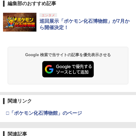
ジャパン・スペシャル・エディション
冒険~ (特典無し)
産限定版）/Blu−ray Disc/ANZX-3803
編集部のおすすめ記事
￥5,591
￥350
￥630
スプラトゥーン レイダース|オンライン
PlayStation 5 デジタル・エディション
【純正品】Xbox ワイヤレス コントロー
劇場版「鬼滅の刃」無限城編 第一章 猗
エンタメ
1
1
1
1
コード版
日本語専用 Console Language: Japan
ラー + USB-C® ケーブル
窩座再来 通常版 [Blu-ray]
巡回展示「ポケモン化石博物館」が7月か
ese only (CFI-2200B01)
ら開催決定！
￥5,832
￥8,300
￥3,982
【中古】Wii Music
2
￥55,000
RIDE 6
★【中古】ズートピア Blu-ray [レンタル
2
2
落ち] [Blu-ray] [ブルーレイ]
￥355
￥5,901
【純正品】Xbox ワイヤレス コントロー
￥1,695
2
Google 検索で当サイトの記事を優先表示させる
スプラトゥーン レイダース -Switch2
劇場版「鬼滅の刃」無限城編 第一章 猗
Beast of Reincarnation -PS5 【特典】
ラー (ロボット ホワイト)
2
2
2
窩座再来 通常版 [DVD]
プロダクトコード 封入
￥6,447
￥7,681
￥3,523
￥7,286
【中古】ポケットモンスター ムーン - 3
3
【特典】ファイナルファンタジー レゾナ
【送料無料】劇場版「鬼滅の刃」無限城
DS
3
3
ンス PS5版(【初回封入特典】魔導船＆
編 第一章 猗窩座再来(通常版)【Blu-ra
かけだし騎士の応援パック・かけだし騎
y】/アニメーション[Blu-ray]【返品種別
【純正品】Xbox ワイヤレス コントロー
￥750
3
士のスタートダッシュパック)
A】
ラー (カーボンブラック)
関連リンク
Nintendo Switch 2(日本語・国内専用)
【Amazon.co.jp限定】劇場版モノノ怪
【純正品】ディスクドライブ(CFI-ZDD1
3
3
3
第三章 蛇神 (Amazon.co.jp限定オリジ
J) PlayStation 5
￥6,526
￥4,400
￥8,020
ナル三方背収納ケース付きコレクション)
￥55,491
□「ポケモン化石博物館」のページ
(オリジナル特典:オリジナル巾着＋メー
ゲームコントローラー用フック コントロ
4
￥11,849
カー特典:【坤と離】二振りの剣、十翼よ
ーラー フック コントローラースタンド 2
り来たる！スタジオ描き下ろしイラスト
00-GAP011シリーズ 200-GAP011Aシリ
【特典】MARVEL Tōkon: Fighting So
BD 劇場版「鬼滅の刃」無限城編 第一章
【純正品】Xbox 充電式バッテリー + US
4
4
4
ボード付) [Blu-ray]
ーズ 200-GAP012シリーズ対応 1/4イン
関連記事
uls(【早期購入封入特典】ロビーのアイ
猗窩座再来 通常版 (Blu-ray Disc)[アニ
B-C ケーブル