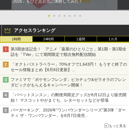
2026」をひと足お先に体験してみた！
●
●
●
●
●
●
●
アクセスランキング
1時間
24時間
1週間
1カ月
第3期放送記念！ アニメ「薬屋のひとりごと」第1期・第2期全
話を「TVer」にて期間限定で順次無料配信開始
「オクトパストラベラー」70%オフで1,643円！ もうすぐ終了の
セール情報まとめ【8月8日更新】
ニンテンドーeショップでは「大神 絶景版」が67%オフで990円
ファミマで「ポケモンフレンダ」ピカチュウ&ゼラオラのフレン
ダピックがもらえるキャンペーン開催！
「パペットスンスン」の郵便局限定グッズが8月12日より販売開
始！ マスコットやがまぐち、レターセットなどが登場
バーガーキング、2026年“ワンパウンダーシリーズ”第3弾「ダー
ティ ザ・ワンパウンダー」を8月7日発売
「特製ガーリックマヨソース」を使用した超大型チーズバーガー
もっと見る