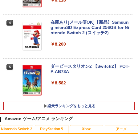
￥8,118
在庫あり[メール便OK]【新品】Samsun
4
g microSD Express Card 256GB for Ni
ntendo Switch 2 (スイッチ2)
￥8,200
ダービースタリオン2 【Switch2】 POT-
5
P-AB73A
￥8,582
楽天ランキングをもっと見る
Amazon ゲーム/アニメ ランキング
Nintendo Switch 2
PlayStation 5
Xbox
アニメ
シティーズ：スカイライン リマスター
【中古】ポケパークWii ~ピカチュウの大
【中古】ギルティクラウン 2（完全生
1
1
1