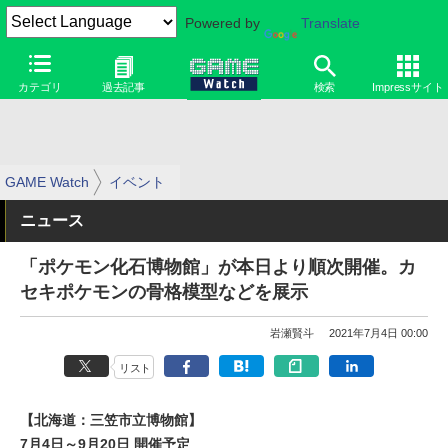
Powered by
Translate
カテゴリ
過去記事
検索
Impressサイト
GAME Watch
イベント
ニュース
「ポケモン化石博物館」が本日より順次開催。カ
セキポケモンの骨格模型などを展示
岩瀬賢斗
2021年7月4日 00:00
リスト
【北海道：三笠市立博物館】
7月4日～9月20日 開催予定