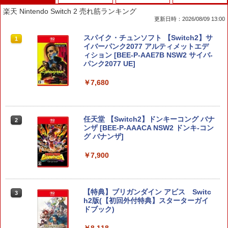
楽天 Nintendo Switch 2 売れ筋ランキング
更新日時：2026/08/09 13:00
スパイク・チュンソフト 【Switch2】サ
1
イバーパンク2077 アルティメットエデ
ィション [BEE-P-AAE7B NSW2 サイバ-
パンク2077 UE]
￥7,680
任天堂 【Switch2】ドンキーコング バナ
2
ンザ [BEE-P-AAACA NSW2 ドンキ-コン
グ バナンザ]
￥7,900
【特典】ブリガンダイン アビス Switc
3
h2版(【初回外付特典】スターターガイ
ドブック)