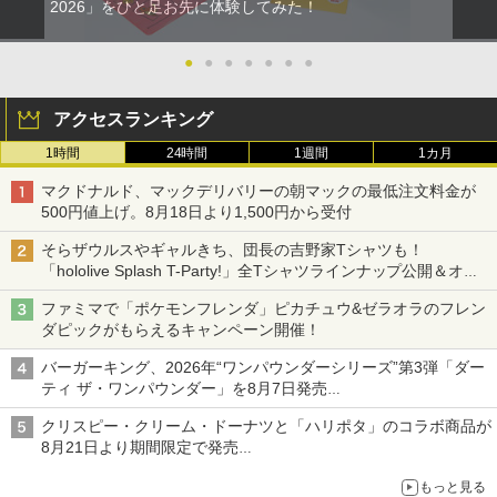
2026」をひと足お先に体験してみた！
●
●
●
●
●
●
●
アクセスランキング
1時間
24時間
1週間
1カ月
マクドナルド、マックデリバリーの朝マックの最低注文料金が
500円値上げ。8月18日より1,500円から受付
そらザウルスやギャルきち、団長の吉野家Tシャツも！
「hololive Splash T-Party!」全Tシャツラインナップ公開＆オン
ライン販売開始
ファミマで「ポケモンフレンダ」ピカチュウ&ゼラオラのフレン
ダピックがもらえるキャンペーン開催！
バーガーキング、2026年“ワンパウンダーシリーズ”第3弾「ダー
ティ ザ・ワンパウンダー」を8月7日発売
「特製ガーリックマヨソース」を使用した超大型チーズバーガー
クリスピー・クリーム・ドーナツと「ハリポタ」のコラボ商品が
8月21日より期間限定で発売
組分け帽子ドーナツなど見た目も楽しい商品が登場
もっと見る