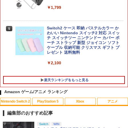
り防止カバーps5 カバー ps5 対応
￥1,799
Joy-Con 2 (L) ブルー/(R) ライトイエロ
5
￥4,880
ー
￥9,980
Switch2 ケース 即納 パステルカラー か
5
DEATH STRANDING 2: ON THE BEAC
わいい Nintendo スイッチ2 対応 スイッ
5
H
チ スイッチツー ニンテンドー カバー ポ
ーチ ストラップ 新型 ジョイコン ソフト
ケーブル 収納可能 クリスマス ギフト プ
￥4,889
レゼント 送料無料
￥2,100
楽天ランキングをもっと見る
Amazon ゲーム/アニメ ランキング
Nintendo Switch 2
PlayStation 5
Xbox
アニメ
アースノーマット コードレス 60日 本体
1
蚊除け 屋内 屋外 蚊 対策 駆除 蚊取り 無
編集部のおすすめ記事
香料 送料無料
スプラトゥーン レイダース|オンライン
PlayStation 5 デジタル・エディション
【純正品】Xbox ワイヤレス コントロー
【Amazon.co.jp限定】劇場版モノノ怪
Switch
WIN
1
1
1
1
￥1,006