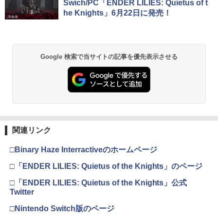
コード版
日本語専用 Console Language: Japan
ラー + USB-C® ケーブル
第三章 蛇神 (Amazon.co.jp限定オリジ
Swich/PC「ENDER LILIES: Quietus of t
ese only (CFI-2200B01)
ナル三方背収納ケース付きコレクション)
he Knights」6月22日に発売！
(オリジナル特典:オリジナル巾着＋メー
￥5,832
￥8,300
カー特典:【坤と離】二振りの剣、十翼よ
￥55,000
【中古】借りぐらしのアリエッティ [レ
2
り来たる！スタジオ描き下ろしイラスト
ンタル落ち] [Blu-ray] [ブルーレイ]
ボード付) [Blu-ray]
【純正品】Xbox ワイヤレス コントロー
2
Google 検索で当サイトの記事を優先表示させる
￥1,640
￥10,780
スプラトゥーン レイダース -Switch2
Beast of Reincarnation -PS5 【特典】
ラー (ロボット ホワイト)
2
2
プロダクトコード 封入
￥6,449
￥7,681
￥7,286
劇場版「鬼滅の刃」無限城編 第一章 猗
2
【中古】【未使用品】プレデター：バッ
3
窩座再来 通常版 [Blu-ray]
ドランド [純正ブルーレイ＋純正ケース]
【純正品】Xbox ワイヤレス コントロー
3
￥3,982
ラー (カーボンブラック)
￥2,980
関連リンク
Nintendo Switch 2(日本語・国内専用)
【純正品】ディスクドライブ(CFI-ZDD1
3
3
J) PlayStation 5
￥8,020
￥55,871
□Binary Haze Interractiveのホームページ
￥11,849
劇場版「鬼滅の刃」無限城編 第一章 猗
□「ENDER LILIES: Quietus of the Knights」のページ
3
【楽天ブックス限定先着特典】「超かぐ
4
窩座再来 通常版 [DVD]
や姫！」通常版【Blu-ray】(アクリルコ
【純正品】Xbox 充電式バッテリー + US
4
□「ENDER LILIES: Quietus of the Knights」公式
ースター) [ 夏吉ゆうこ ]
B-C ケーブル
￥3,523
Twitter
【純正品】DualSense ワイヤレスコン
ニンテンドープリペイド番号 9000円|オ
4
4
トローラー ミッドナイト ブラック(CFI-
￥6,800
ンラインコード版
￥2,618
□Nintendo Switch版のページ
ZCT2J01)