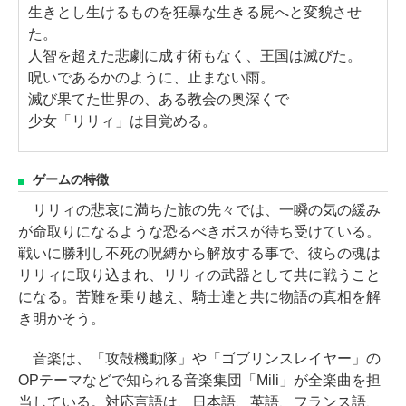
生きとし生けるものを狂暴な生きる屍へと変貌させ
た。
人智を超えた悲劇に成す術もなく、王国は滅びた。
呪いであるかのように、止まない雨。
滅び果てた世界の、ある教会の奥深くで
少女「リリィ」は目覚める。
ゲームの特徴
リリィの悲哀に満ちた旅の先々では、一瞬の気の緩み
が命取りになるような恐るべきボスが待ち受けている。
戦いに勝利し不死の呪縛から解放する事で、彼らの魂は
リリィに取り込まれ、リリィの武器として共に戦うこと
になる。苦難を乗り越え、騎士達と共に物語の真相を解
き明かそう。
音楽は、「攻殻機動隊」や「ゴブリンスレイヤー」の
OPテーマなどで知られる音楽集団「Mili」が全楽曲を担
当している。対応言語は、日本語、英語、フランス語、