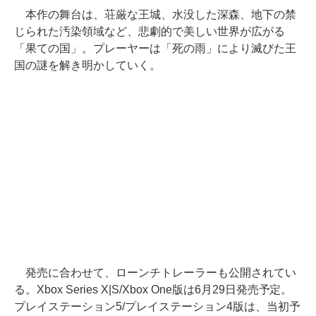
本作の舞台は、荘厳な王城、水没した深森、地下の禁
じられた汚染領域など、悲劇的で美しい世界が広がる
「果ての国」。プレーヤーは「死の雨」により滅びた王
国の謎を解き明かしていく。
発売に合わせて、ローンチトレーラーも公開されてい
る。Xbox Series X|S/Xbox One版は6月29日発売予定。
プレイステーション5/プレイステーション4版は、当初予