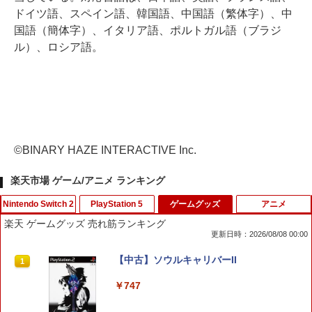
ドイツ語、スペイン語、韓国語、中国語（繁体字）、中
国語（簡体字）、イタリア語、ポルトガル語（ブラジ
ル）、ロシア語。
©BINARY HAZE INTERACTIVE Inc.
楽天市場 ゲーム/アニメ ランキング
Nintendo Switch 2
PlayStation 5
ゲームグッズ
アニメ
楽天 ゲームグッズ 売れ筋ランキング
更新日時：2026/08/08 00:00
※メール便発送※ 【新品】Nintendo S
グランツーリスモ7 PS5版
【中古】ソウルキャリバーII
1
1
1
witch 2 真・三國無双 ORIGINS ［Switc
h2版］
￥3,779
￥747
￥8,679