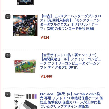
Castlevania: Belmont's Curse Midnig
【中古】モンスターハンターダブルクロ
任天堂 マリオカート ワールド【Switch
2
2
2
ht Edition 【PS5】 VH015-J1
ス (【初回封入特典】『モンスターハン
2】 BEEPAAAAA [BEEPAAAAA]
ターダブルクロス』オリジナル「テー
マ」(2種)のダウンロード番号 同梱)
￥4,207
￥8,960
￥924
PS5冷却ファン PS5用 遠心式クーリング
任天堂 ファイアーエムブレム 万紫千紅
3
3
ファン 3風速調節 急速冷却 PlayStation
【Switch 2】 BEEPAACSA [BEEPAACS
【全品ポイント10倍！要エントリー】
3
5 USBクーラー 装着簡単 排熱 熱対策 US
A]
【期間限定セール】ファミリーコンピュ
Bポート 挿入起動 省スペース 耐久性 Pla
ータ ファミリーコンピュータ ゲームソ
yStation 5 Ultra HD Digital対応
フト ディグダグ2【中古】
￥8,970
￥4,599
￥1,660
スーパーボンバーマン コレクション Nin
4
tendo Switch 2 Edition 日本限定版
PS5 ダストカバー PS5用 ケース PS5本
ProCase 【楽天1位】Switch 2 2025発
4
4
体用埃カバー PS5周辺機器 透明 アクリ
売 専用 ソフト TPU 半透明保護ケース 傷
￥9,801
ルケース プレイステーション5 縦置用 ホ
防止 衝撃吸収 保護カバー 人間工学に基
コリ防止 防塵 冷却 保護カバー 専用 ほこ
づいたグリップデザイン 耐衝撃