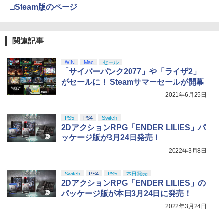
￥9,000
□Steam版のページ
￥10,737
劇場版「鬼滅の刃」無限城編 第一章 猗
4
ヒプノシスマイク -Division Rap Battle-
5
窩座再来 完全生産限定版 [Blu-ray]
11th LIVE ≪Final D.R.B≫Buster Bro
【国内正規品】Thrustmaster スラスト
5
s!!! ＆ Bad Ass Temple【Blu-ray】 [
マスター TH8S シフター - PC、PS4、P
ニンテンドープリペイド番号 5000円|オ
5
関連記事
￥8,698
(V.A.) ]
【純正品】DualSense ワイヤレスコン
S5、PS5 Pro、Xbox One、Xbox Serie
ンラインコード版
5
トローラー(CFI-ZCT2J)
s X|S 対応の高精度 H パターン シフター
￥7,109
WIN
Mac
セール
￥5,000
￥10,737
￥14,141
「サイバーパンク2077」や「ライザ2」
がセールに！ Steamサマーセールが開幕
【Amazon.co.jp限定】劇場版モノノ怪
5
第三章 蛇神 (オリジナル特典:オリジナル
2021年6月25日
巾着＋メーカー特典:【坤と離】二振りの
剣、十翼より来たる！スタジオ描き下ろ
しイラストボード付) [DVD]
PS5
PS4
Switch
2DアクションRPG「ENDER LILIES」パ
￥8,800
ッケージ版が3月24日発売！
2022年3月8日
Switch
PS4
PS5
本日発売
2DアクションRPG「ENDER LILIES」の
パッケージ版が本日3月24日に発売！
2022年3月24日