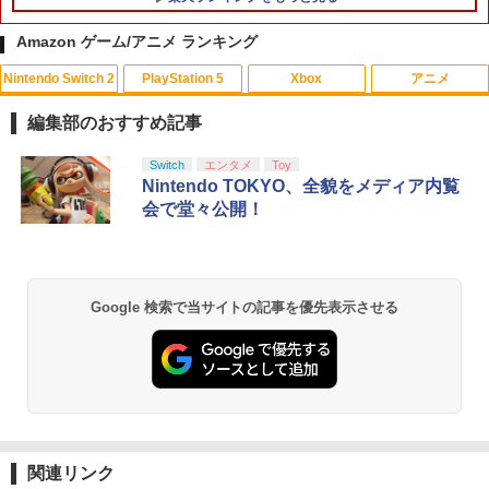
Amazon ゲーム/アニメ ランキング
Nintendo Switch 2
PlayStation 5
Xbox
アニメ
KontrolFreek コントロールフリーク FP
CYBER ・ 高硬度ガラスパネル （ Switc
【中古】 コクリコ坂から レンタル落ち
1
1
1
Sフリーク Galaxy PlayStation 4 PS4 a
h2 用）反射防止 ＋ブルーライトカット
Blu-ray ブルーレイ / [DVD]【メール便送
編集部のおすすめ記事
nd PlayStation 5 PS5 | Performance T
タイプ AGC製 強化ガラス 硬度9H 硬度9
料無料】
humbsticks 旧バージョン 3つ爪
Hの鉛筆でもキズがつかない パネルの縁
スプラトゥーン レイダース|オンライン
PlayStation 5 デジタル・エディション
【純正品】Xbox ワイヤレス コントロー
【Amazon.co.jp限定】劇場版モノノ怪
Switch
エンタメ
Toy
ラウンドカット加工 飛散防止加工
1
1
1
1
￥1,525
コード版
日本語専用 Console Language: Japan
ラー + USB-C® ケーブル
第三章 蛇神 (Amazon.co.jp限定オリジ
Nintendo TOKYO、全貌をメディア内覧
￥1,750
ese only (CFI-2200B01)
ナル三方背収納ケース付きコレクション)
会で堂々公開！
￥1,760
(オリジナル特典:オリジナル巾着＋メー
￥5,832
￥8,300
カー特典:【坤と離】二振りの剣、十翼よ
￥55,000
【中古】ファンタジア ダイヤモンド・
2
り来たる！スタジオ描き下ろしイラスト
【PowerA 公式ストア】パワーエー ソロ
コレクション＆ファンタジア2000 ブル
2
ボード付) [Blu-ray]
チャージングステーション for DualSen
レトロフリーク標準コントローラー グ
ーレイ・セット/Blu−ray Disc/VWBS-1
2
Xbox プリペイドカード 5,000円 デジタ
se® and DualSense Edge™ ワイヤレ
レー CY-RF-3R
226
2
Google 検索で当サイトの記事を優先表示させる
￥10,780
スプラトゥーン レイダース -Switch2
Beast of Reincarnation -PS5 【特典】
ルコード 【旧 Xbox ギフトカード】 [オ
2
スコントローラー【PlayStation®公式ラ
2
プロダクトコード 封入
ンラインコード]
イセンス商品】 国内2年保証
￥2,200
￥2,505
￥6,455
￥7,286
￥5,000
￥2,200
劇場版「鬼滅の刃」無限城編 第一章 猗
2
窩座再来 通常版 [Blu-ray]
新劇場版銀魂 -吉原大炎上ー (通常版)【B
3
【商品価格40,001円～60,000円】楽天あ
lu-ray】 [ 杉田智和 ]
3
￥3,964
んしん延長保証（自然故障＋物損プラ
【純正品】Xbox ワイヤレス コントロー
【中古】PS5モンスターハンターワイル
3
3
関連リンク
Nintendo Switch 2(日本語・国内専用)
【純正品】ディスクドライブ(CFI-ZDD1
3
ン）同一店舗同時購入のみ 自然故障：メ
ラー (ロボット ホワイト)
3
ズ
￥4,118