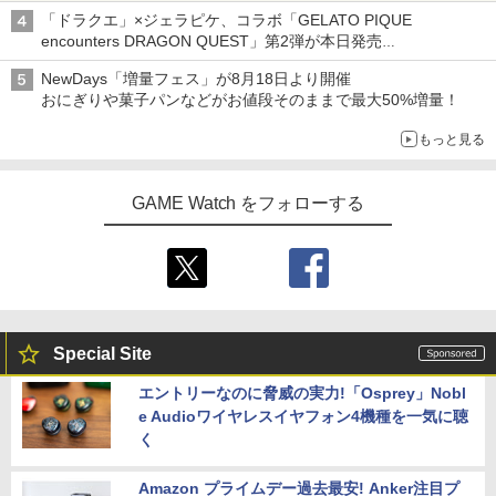
「ドラクエ」×ジェラピケ、コラボ「GELATO PIQUE
encounters DRAGON QUEST」第2弾が本日発売
アイスカップに入ったスライムやわたぼう、ベビーサタンなどが
NewDays「増量フェス」が8月18日より開催
オリジナルアートで登場
おにぎりや菓子パンなどがお値段そのままで最大50%増量！
もっと見る
GAME Watch をフォローする
Special Site
エントリーなのに脅威の実力!「Osprey」Nobl
e Audioワイヤレスイヤフォン4機種を一気に聴
く
Amazon プライムデー過去最安! Anker注目プ