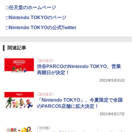
J) PlayStation 5
ーカー保証期間終了後、保証開始（メー
￥55,603
カー保証期間含め家電5年間/PC・タブレ
□任天堂のホームページ
￥7,681
￥2,237
ット3年間保証）、物損故障：本保証開
￥11,849
劇場版「鬼滅の刃」無限城編 第一章 猗
始日から5年間保証
□Nintendo TOKYOのページ
3
窩座再来 通常版 [DVD]
劇場版 あの日見た花の名前を僕達はま
4
□Nintendo TOKYOの公式Twitter
￥4,800
だ知らない。【通常版】【Blu-ray】 [ 入
【純正品】Xbox 充電式バッテリー + US
4
￥3,523
【純正品】DualSense ワイヤレスコン
【レビュー評価上昇中】 新型 PS5 Slim /
野自由 ]
B-C ケーブル
ニンテンドープリペイド番号 9000円|オ
4
4
4
トローラー ミッドナイト ブラック(CFI-
PS5 Pro 冷却ファン PS5スリム用 冷却
ンラインコード版
ZCT2J01)
ファン 自動温度検出 3段階風速調整 LED
￥4,312
￥2,618
関連記事
ライト USB付き 低騒音 急速冷却 放熱
【中古】ドラゴンクエストVII Reimagin
4
￥9,000
プレステ5スリム用 ディスク/デジタル版
ed -Switch
￥10,737
劇場版「鬼滅の刃」無限城編 第一章 猗
4
対応 PS5 周辺機器 PS5 Pro 新型PS5
エンタメ
窩座再来 完全生産限定版 [Blu-ray]
￥6,059
渋谷PARCOのNintendo TOKYO、営業
クラッシャージョー The Movie Blu-ray
5
￥2,580
【純正品】Xbox ワイヤレス コントロー
【80年代SFの金字塔】北米版 PS5再生
ニンテンドープリペイド番号 5000円|オ
5
再開日が決定！
5
￥8,698
【純正品】DualSense ワイヤレスコン
ラー (カーボンブラック)
可
ンラインコード版
5
2021年5月31日
トローラー(CFI-ZCT2J)
￥8,020
￥4,790
￥5,000
【中古】ネオジオポケットカラー プラ
STRASSE RCZ01用 コントローラーホル
￥10,737
5
5
エンタメ
チナブルー【レトロ】
ダー 左側 左右兼用 ゲームパッド PS4 P
【Amazon.co.jp限定】劇場版モノノ怪
「Nintendo TOKYO」、今夏限定で全国
5
S5 コントローラースタンド ゲームパッ
第三章 蛇神 (オリジナル特典:オリジナル
のPARCO5店舗に拡大決定！
ド 収納[コックピット レースゲーム]
￥13,320
巾着＋メーカー特典:【坤と離】二振りの
2021年6月17日
剣、十翼より来たる！スタジオ描き下ろ
￥2,981
しイラストボード付) [Blu-ray]
その他
￥9,900