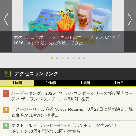
ポケモンコラボ「マクドナルドのサマーチャンスバッグ
2026」をひと足お先に体験してみた！
●
●
●
●
●
●
●
アクセスランキング
1時間
24時間
1週間
1カ月
バーガーキング、2026年“ワンパウンダーシリーズ”第3弾「ダー
ティ ザ・ワンパウンダー」を8月7日発売
「特製ガーリックマヨソース」を使用した超大型チーズバーガー
「スーパーリアル麻雀 Venus Returns」8月27日に発売決定。脱
衣麻雀が3D×VRで復活
発売から2週間は20%オフになるセールが実施
マクドナルド、ハッピーセット「ポケモン」発売決定！
ポケモン30周年記念で30匹が大集合