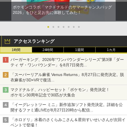
ポケモンコラボ「マクドナルドのサマーチャンスバッグ
2026」をひと足お先に体験してみた！
●
●
●
●
●
●
●
アクセスランキング
1時間
24時間
1週間
1カ月
バーガーキング、2026年“ワンパウンダーシリーズ”第3弾「ダー
ティ ザ・ワンパウンダー」を8月7日発売
「特製ガーリックマヨソース」を使用した超大型チーズバーガー
「スーパーリアル麻雀 Venus Returns」8月27日に発売決定。脱
衣麻雀が3D×VRで復活
発売から2週間は20%オフになるセールが実施
マクドナルド、ハッピーセット「ポケモン」発売決定！
ポケモン30周年記念で30匹が大集合
「イーグレットツー ミニ」新作追加ソフト発売決定。詳細を公
開するファミ通LIVEが8月27日20時から配信
シリーズ累計100タイトルへ
「ホロドリ」水着のさくらみこさん＆星街すいせいさんが次回イ
ベントで登場！