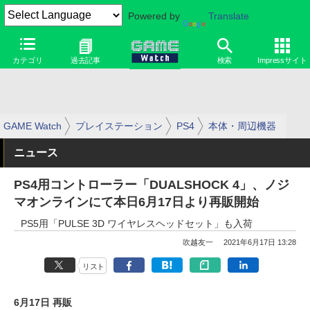
Powered by
Translate
カテゴリ
過去記事
検索
Impressサイト
GAME Watch
プレイステーション
PS4
本体・周辺機器
ニュース
PS4用コントローラー「DUALSHOCK 4」、ノジ
マオンラインにて本日6月17日より再販開始
PS5用「PULSE 3D ワイヤレスヘッドセット」も入荷
吹越友一
2021年6月17日 13:28
リスト
6月17日 再販