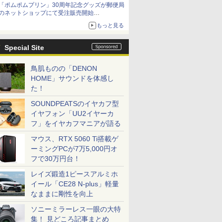
「ポムポムプリン」30周年記念グッズが郵便局
のネットショップにて受注販売開始
「おもちもちもちクッション」など今年だけの
もっと見る
限定商品が登場
Special Site
鳥肌ものの「DENON
HOME」サウンドを体感し
た！
SOUNDPEATSのイヤカフ型
イヤフォン「UU2イヤーカ
フ」をイヤカフマニアが語る
マウス、RTX 5060 Ti搭載ゲ
ーミングPCが7万5,000円オ
フで30万円台！
レイズ鍛造1ピースアルミホ
イール「CE28 N-plus」軽量
なままに剛性を向上
ソニーミラーレス一眼の大特
集！ 見どころ記事まとめ