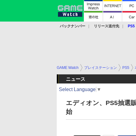
バックナンバー
リリース送付先
PS5
モバイル
eスポーツ
クラウド
PS
GAME Watch
プレイステーション
PS5
ニュース
Select Language
▼
エディオン、PS5抽選販
始