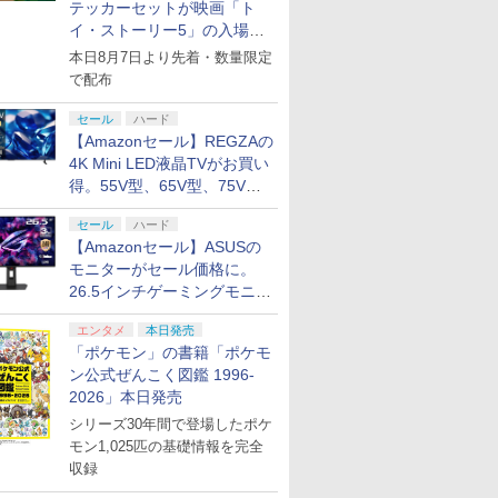
テッカーセットが映画「ト
イ・ストーリー5」の入場特
典として配布決定！
本日8月7日より先着・数量限定
で配布
セール
ハード
【Amazonセール】REGZAの
4K Mini LED液晶TVがお買い
得。55V型、65V型、75V型
の2026年モデルがラインナ
セール
ハード
ップ
【Amazonセール】ASUSの
モニターがセール価格に。
26.5インチゲーミングモニタ
ー「ROG Strix OLED
エンタメ
本日発売
XG27ACDMS」限定モデルも
「ポケモン」の書籍「ポケモ
お買い得
ン公式ぜんこく図鑑 1996-
2026」本日発売
シリーズ30年間で登場したポケ
モン1,025匹の基礎情報を完全
収録