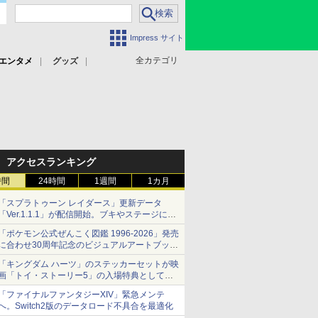
Impress サイト
全カテゴリ
エンタメ
グッズ
アクセスランキング
時間
24時間
1週間
1カ月
「スプラトゥーン レイダース」更新データ
「Ver.1.1.1」が配信開始。ブキやステージに関
する不具合を修正
「ポケモン公式ぜんこく図鑑 1996-2026」発売
に合わせ30周年記念のビジュアルアートブック
3冊同時発売が決定
「キングダム ハーツ」のステッカーセットが映
画「トイ・ストーリー5」の入場特典として配
布決定！
「ファイナルファンタジーXIV」緊急メンテ
本日8月7日より先着・数量限定で配布
へ。Switch2版のデータロード不具合を最適化