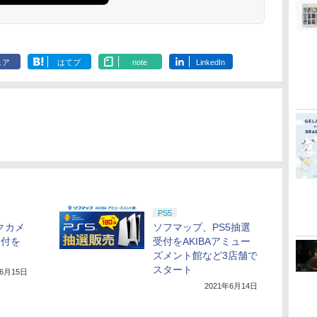
ェア
はてブ
note
LinkedIn
PS5
クカメ
ソフマップ、PS5抽選
受付を
受付をAKIBAアミュー
ズメント館など3店舗で
スタート
年6月15日
2021年6月14日