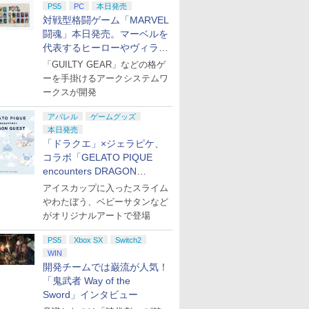
PS5
PC
本日発売
対戦型格闘ゲーム「MARVEL
闘魂」本日発売。マーベルを
代表するヒーローやヴィラン
たちが登場
「GUILTY GEAR」などの格ゲ
ーを手掛けるアークシステムワ
ークスが開発
アパレル
ゲームグッズ
本日発売
「ドラクエ」×ジェラピケ、
コラボ「GELATO PIQUE
encounters DRAGON
QUEST」第2弾が本日発売
アイスカップに入ったスライム
やわたぼう、ベビーサタンなど
がオリジナルアートで登場
PS5
Xbox SX
Switch2
WIN
開発チームでは巌流が人気！
「鬼武者 Way of the
Sword」インタビュー