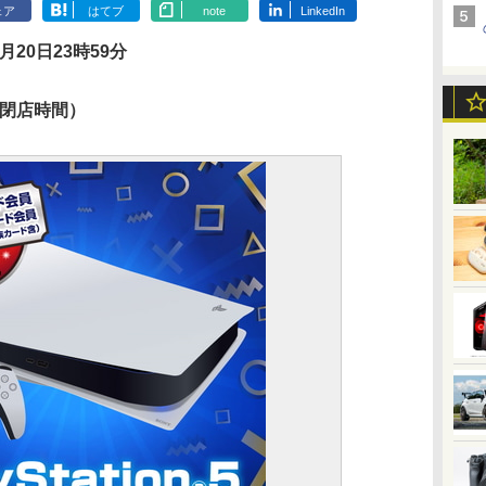
ェア
はてブ
note
LinkedIn
月20日23時59分
（閉店時間）