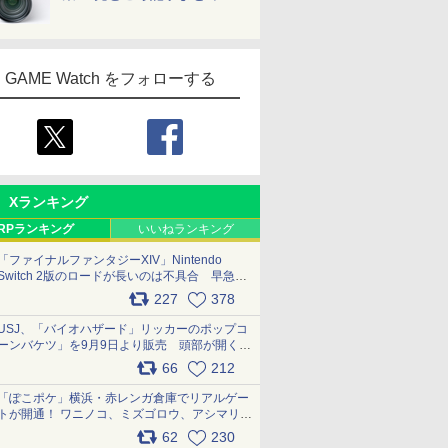
GAME Watch をフォローする
Xランキング
RPランキング
いいねランキング
「ファイナルファンタジーXIV」Nintendo
Switch 2版のロードが長いのは不具合 早急に
アップデートできるよう対応中
227
378
pic.x.com/s9S3nRCAGa
USJ、「バイオハザード」リッカーのポップコ
ーンバケツ」を9月9日より販売 頭部が開く仕
組み。味は恐怖を堪のう「味噌フレーバー」
66
212
pic.x.com/81MuXGahVM
「ぽこポケ」横浜・赤レンガ倉庫でリアルゲー
トが開通！ ワニノコ、ミズゴロウ、アシマリ登
場シーンをレポート pic.x.com/LDgEByVl6D
62
230