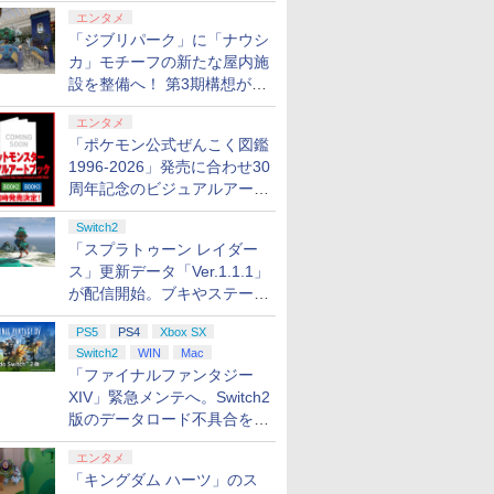
ロする夏のスパークル」がス
エンタメ
タート
「ジブリパーク」に「ナウシ
カ」モチーフの新たな屋内施
設を整備へ！ 第3期構想が公
開
エンタメ
「ポケモン公式ぜんこく図鑑
1996-2026」発売に合わせ30
周年記念のビジュアルアート
ブック3冊同時発売が決定
Switch2
「スプラトゥーン レイダー
ス」更新データ「Ver.1.1.1」
が配信開始。ブキやステージ
に関する不具合を修正
PS5
PS4
Xbox SX
Switch2
WIN
Mac
「ファイナルファンタジー
XIV」緊急メンテへ。Switch2
版のデータロード不具合を最
適化
エンタメ
「キングダム ハーツ」のス