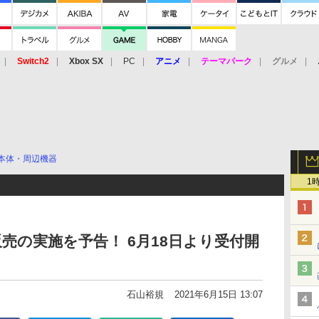
Switch2
Xbox SX
PC
アニメ
テーマパーク
グルメ
 Vita
3DS
アーケード
VR
本体・周辺機器
1
売の実施を予告！ 6月18日より受付開
石山裕規
2021年6月15日 13:07