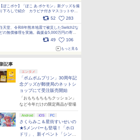
【ぽこポケ】「ぽこ あ ポケモン」新グッズを撮
り下ろしで紹介 カラビナ付きマスコットやス
クエアポーチが仲間入り
52
283
pic.x.com/XmVAgBxaW5
任天堂、令和8年熊本地震で被災したSwitch2な
どの無償修理を実施。義援金5,000万円の寄付
も発表 pic.x.com/BAYsMfUfUC
49
106
もっと見る
新記事
エンタメ
「ポムポムプリン」30周年記
念グッズが郵便局のネットシ
ョップにて受注販売開始
「おもちもちもちクッション」
など今年だけの限定商品が登場
Android
iOS
PC
さくらみこ＆星街すいせいの
★5メンバーも登場！「ホロ
ドリ」、新イベント「シンク