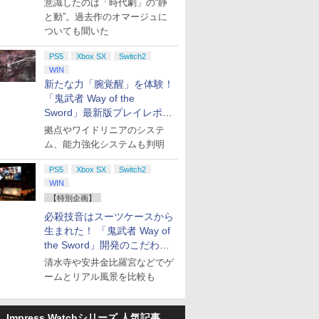
意識したのは「時代劇」の“静
と動”。過去作のオマージュに
ついても聞いた
PS5
Xbox SX
Switch2
WIN
新たな力「腕覚醒」を体験！
「鬼武者 Way of the
Sword」最新版プレイレポー
ト
拠点やワイドリニアのシステ
ム、能力強化システムも判明
PS5
Xbox SX
Switch2
WIN
【特別企画】
必殺技音はスーツケースから
生まれた！ 「鬼武者 Way of
the Sword」開発のこだわり
を目撃！
清水寺や安井金比羅宮などでゲ
ームとリアル風景を比較も
Impress Watchシリーズ 人気記事