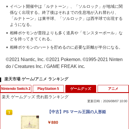
イベント開催中は「ルナトーン」、「ソルロック」が地域に関
係なく出現する。終了後はそれまでの生息地が入れ替わり、
「ルナトーン」は東半球、「ソルロック」は西半球で出現する
ようになる。
相棒ポケモンが普段よりも多く道具や「モンスターボール」な
どを持ってきてくれる。
相棒ポケモンのハートを貯めるのに必要な距離が半分になる。
©2021 Niantic, Inc. ©2021 Pokemon. ©1995-2021 Ninten
do / Creatures Inc. / GAME FREAK inc.
楽天市場 ゲーム/アニメ ランキング
Nintendo Switch 2
PlayStation 5
ゲームグッズ
アニメ
楽天 ゲームグッズ 売れ筋ランキング
更新日時：2026/08/07 10:00
大戦略SSB2 Switch2版
【中古】紅の錬金術士と白の守護者 〜レ
【中古】PS マール王国の人形姫
1
1
1
スレリアーナのアトリエ〜ソフト:プレイ
ステーション5ソフト／ロールプレイン
￥7,238
￥880
グ・ゲーム