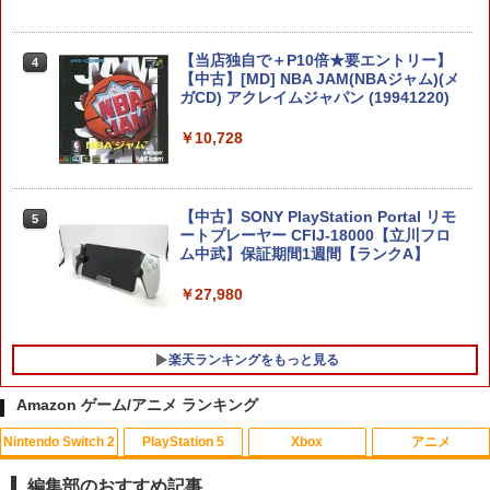
￥7,710
【当店独自で＋P10倍★要エントリー】
4
【中古】[MD] NBA JAM(NBAジャム)(メ
【中古】【18歳以上対象】S．T．A．
5
ガCD) アクレイムジャパン (19941220)
ELDEN RING Tarnished Edition 【Swit
L．K．E．R． 2： Heart of Chornobyl
5
ch2】 POT-P-AAF6C
ソフト:プレイステーション5ソフト／シ
￥10,728
ューティング・ゲーム
￥7,757
￥6,020
【中古】SONY PlayStation Portal リモ
5
ートプレーヤー CFIJ-18000【立川フロ
ム中武】保証期間1週間【ランクA】
￥27,980
楽天ランキングをもっと見る
Amazon ゲーム/アニメ ランキング
Nintendo Switch 2
PlayStation 5
Xbox
アニメ
【送料無料】ヴァージン・パンク Clock
1
work Girl(通常版)/アニメーション[Blu-r
編集部のおすすめ記事