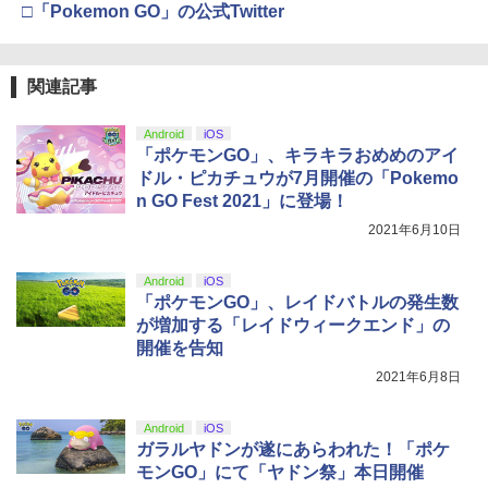
B-C ケーブル
ニンテンドープリペイド番号 9000円|オ
4
4
□「Pokemon GO」の公式Twitter
トローラー ミッドナイト ブラック(CFI-
ンラインコード版
ZCT2J01)
￥2,618
￥9,000
劇場版 転生したらスライムだった件 蒼
5
￥10,737
海の涙編 (Blu-ray特装限定版)【Blu-ra
関連記事
劇場版「鬼滅の刃」無限城編 第一章 猗
4
y】 [ 岡咲美保 ]
窩座再来 完全生産限定版 [Blu-ray]
【純正品】Xbox ワイヤレス コントロー
Android
iOS
ニンテンドープリペイド番号 5000円|オ
5
￥7,722
5
￥8,698
【純正品】DualSense ワイヤレスコン
ラー (カーボンブラック)
「ポケモンGO」、キラキラおめめのアイ
ンラインコード版
5
トローラー(CFI-ZCT2J)
ドル・ピカチュウが7月開催の「Pokemo
￥8,020
￥5,000
n GO Fest 2021」に登場！
￥10,737
2021年6月10日
【Amazon.co.jp限定】劇場版モノノ怪
5
第三章 蛇神 (オリジナル特典:オリジナル
巾着＋メーカー特典:【坤と離】二振りの
Android
iOS
剣、十翼より来たる！スタジオ描き下ろ
「ポケモンGO」、レイドバトルの発生数
しイラストボード付) [DVD]
が増加する「レイドウィークエンド」の
開催を告知
￥8,800
2021年6月8日
Android
iOS
ガラルヤドンが遂にあらわれた！「ポケ
モンGO」にて「ヤドン祭」本日開催