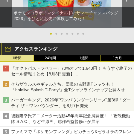
ポケモンコラボ「マクドナルドのサマーチャンスバッグ
2026」をひと足お先に体験してみた！
●
●
●
●
●
●
●
アクセスランキング
1時間
24時間
1週間
1カ月
「オクトパストラベラー」70%オフで1,643円！ もうすぐ終了の
セール情報まとめ【8月8日更新】
ニンテンドーeショップでは「大神 絶景版」が67%オフで990円
そらザウルスやギャルきち、団長の吉野家Tシャツも！
「hololive Splash T-Party!」全Tシャツラインナップ公開＆オン
ライン販売開始
バーガーキング、2026年“ワンパウンダーシリーズ”第3弾「ダー
ティ ザ・ワンパウンダー」を8月7日発売
「特製ガーリックマヨソース」を使用した超大型チーズバーガー
後藤隆幸氏アニメーター活動45年周年記念展開催！ 「攻殻機動
隊 S.A.C.」など生原画、総作画監督修正が展示
ファミマで「ポケモンフレンダ」ピカチュウ&ゼラオラのフレン