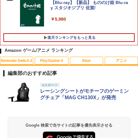
敷】保証期間1週間
￥3,320
【Blu-ray】【新品】 もののけ姫 Blu-ra
y スタジオジブリ 佐賀/
￥4,500
Switch2 保護フィルム スイッチ2 保護フ
4
ィルム switch2 フィルム Switch2 ガラ
￥5,980
スフィルム スイッチ2 フィルム ガイド
貼り付け キット カバー Switch 2 本体
【当店独自で＋P10倍★要エントリー】
5
アクセサリー Nintendo Switch2 ケース
【中古】[PS5] オクトパストラベラーII
楽天ランキングをもっと見る
可 透明 ブルーライト カット 99％ FIRM
(OCTOPATH TRAVELER 2) スクウェ
E
ア・エニックス (20230224)
Amazon ゲーム/アニメ ランキング
￥1,000
￥4,180
Nintendo Switch 2
PlayStation 5
Xbox
アニメ
編集部のおすすめ記事
[Switch 2] スプラトゥーン レイダース
5
（ダウンロード版）※4,800ポイントま
スプラトゥーン レイダース|オンライン
PlayStation 5 デジタル・エディション
【純正品】Xbox ワイヤレス コントロー
劇場版「鬼滅の刃」無限城編 第一章 猗
eスポーツ
1
1
1
1
でご利用可 ■
コード版
日本語専用 Console Language: Japan
ラー + USB-C® ケーブル
窩座再来 通常版 [Blu-ray]
レーシングシートがモチーフのゲーミン
ese only (CFI-2200B01)
グチェア「MAG CH130X」が発売
￥6,480
￥5,832
￥8,300
￥3,982
￥55,000
【純正品】Xbox ワイヤレス コントロー
2
Google 検索で当サイトの記事を優先表示させる
スプラトゥーン レイダース -Switch2
劇場版「鬼滅の刃」無限城編 第一章 猗
Beast of Reincarnation -PS5 【特典】
ラー (ロボット ホワイト)
2
2
2
窩座再来 通常版 [DVD]
プロダクトコード 封入