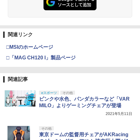
￥6,446
￥7,681
￥3,523
￥7,286
【純正品】Xbox ワイヤレス コントロー
3
ラー (カーボンブラック)
関連リンク
Nintendo Switch 2(日本語・国内専用)
【Amazon.co.jp限定】劇場版モノノ怪
【純正品】ディスクドライブ(CFI-ZDD1
3
3
3
第三章 蛇神 (Amazon.co.jp限定オリジ
J) PlayStation 5
￥8,020
ナル三方背収納ケース付きコレクション)
￥55,491
□MSIのホームページ
(オリジナル特典:オリジナル巾着＋メー
￥11,980
カー特典:【坤と離】二振りの剣、十翼よ
□「MAG CH120 I」製品ページ
り来たる！スタジオ描き下ろしイラスト
【純正品】Xbox 充電式バッテリー + US
4
ボード付) [Blu-ray]
B-C ケーブル
【純正品】DualSense ワイヤレスコン
ニンテンドープリペイド番号 9000円|オ
4
4
￥10,780
関連記事
トローラー ミッドナイト ブラック(CFI-
ンラインコード版
￥2,618
ZCT2J01)
￥9,000
eスポーツ
その他
￥10,737
ピンクや水色、パンダカラーなど「VAR
劇場版「鬼滅の刃」無限城編 第一章 猗
4
MILO」よりゲーミングチェアが登場
窩座再来 完全生産限定版 [Blu-ray]
【国内正規品】Thrustmaster スラスト
5
2021年5月11日
マスター TH8S シフター - PC、PS4、P
ニンテンドープリペイド番号 5000円|オ
5
￥8,698
【純正品】DualSense ワイヤレスコン
S5、PS5 Pro、Xbox One、Xbox Serie
ンラインコード版
5
トローラー(CFI-ZCT2J)
s X|S 対応の高精度 H パターン シフター
その他
￥5,000
東京ドームの監督用チェアがAKRacing
￥10,737
￥14,141