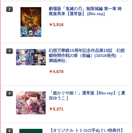
￥2,960
【中古】アッコにおまかせ!ブレインショ
劇場版「鬼滅の刃」無限城編 第一章 猗
2
2
ック
窩座再来【通常版】 [Blu-ray]
＼10％OFFクーポン／PS5用 冷却ファン
2
クーリングファン 冷却装置 USBクーラ
ー 外付け 自動冷却ファン 三つファン 急
￥350
￥3,916
【PowerA 公式ストア】パワーエー アド
速冷却 静音 装着簡単 排熱 熱対策 USB
2
バンテージ・有線コントローラー for Ni
ポート 省スペース 耐久性 プレイステー
ntendo Switch 2 - ブラック【任天堂公
ション5対応 ディスク版 デジタル版の両
式ライセンス商品】送料無料 国内2年保
方に対応
【中古】ラストストーリー(特典なし) -
3
証
幻想万華鏡15周年記念作品第19話 幻想
3
Wii
￥2,680
郷時間作戦の章（前編）(10/18発売) -
￥3,980
満福神社-
￥350
￥4,678
【中古】PS5DAEMON X MACHINA
3
Switch/Switch2用コントローラー【マラ
TITANIC SCION
3
【中古】不思議のダンジョン 風来のシレ
4
ソンP5倍&レビュー特典】 10時間連続使
ンDS
用可能 ワイヤレス Bluetooth 無線 スイ
￥2,735
「超かぐや姫！」通常版【Blu-ray】 [ 夏
4
ッチコントローラー 3階段TURBO連射機
吉ゆうこ ]
￥1,078
能 6 軸ジャイロセンサー搭載 600mAh 3
階段振動 usb有線接続 高精度ボタンKU
￥5,371
RASHIKAN
[メール便OK]【新品】【PS5】零 〜紅い
4
￥2,680
【中古】Nintendo マリオカート8 デラ
蝶〜 REMAKE [PS5版]
5
ックス 【Nintendo Switch】【アリオ倉
【オリジナル トトロの手ぬぐい特典付】
5