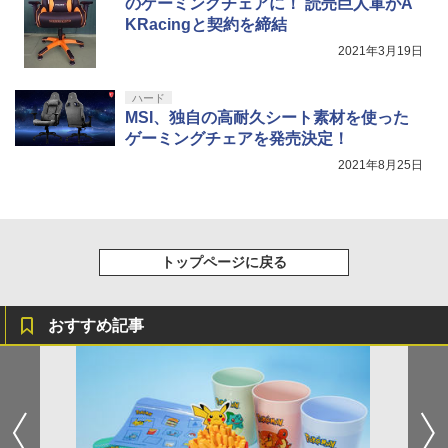
のゲーミングチェアに！ 読売巨人軍がA
【Amazon.co.jp限定】劇場版モノノ怪
5
KRacingと契約を締結
第三章 蛇神 (オリジナル特典:オリジナル
巾着＋メーカー特典:【坤と離】二振りの
2021年3月19日
剣、十翼より来たる！スタジオ描き下ろ
しイラストボード付) [DVD]
ハード
MSI、独自の高耐久シート素材を使った
￥8,800
ゲーミングチェアを発売決定！
2021年8月25日
トップページに戻る
おすすめ記事