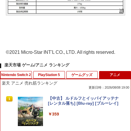
©2021 Micro-Star INT'L CO., LTD. All rights reserved.
楽天市場 ゲーム/アニメ ランキング
Nintendo Switch 2
PlayStation 5
ゲームグッズ
アニメ
楽天 アニメ 売れ筋ランキング
更新日時：2026/08/08 19:00
【inklink公式】Switch / Switch2 コン
【ホリ公式】【SONYライセンス商品】
【中古】大乱闘スマッシュブラザーズX
【中古】 ルドルフとイッパイアッテナ
1
1
1
1
トローラー スイッチ2 スイッチ プロコン
DualSense™ワイヤレスコントローラー
[レンタル落ち] [Blu-ray] [ブルーレイ]
プロコントローラー switchコントロー
専用充電USBケーブル for PlayStation5
￥350
ラ switch2コントローラ プロコンswitc
おすすめ
￥359
h ワイヤレスコントローラー 連射機能
ジャイロセンサー搭載 ジョイコン 無線
￥1,580
ワイヤレス 第2世代