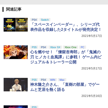
￥9,000
￥10,737
「劇場版 あの日見た花の名前を僕達はま
劇場版「鬼滅の刃」無限城編 第一章 猗
5
関連記事
4
だ知らない。」4K Ultra HD Blu-ray(通
窩座再来 完全生産限定版 [Blu-ray]
グランツーリスモ7 PS5版
【国内正規品】Thrustmaster スラスト
4
5
常版)【4K ULTRA HD】 [ 超平和バスタ
マスター TH8S シフター - PC、PS4、P
ニンテンドープリペイド番号 5000円|オ
ーズ ]
PS4
Switch
5
￥8,698
￥3,779
【純正品】DualSense ワイヤレスコン
S5、PS5 Pro、Xbox One、Xbox Serie
ンラインコード版
5
「スペースインベーダー」、シリーズ代
トローラー(CFI-ZCT2J)
s X|S 対応の高精度 H パターン シフター
￥6,658
表作品を収録した2タイトルが発売決定！
￥5,000
￥10,737
￥14,141
2021年5月17日
【Amazon.co.jp限定】劇場版モノノ怪
5
第三章 蛇神 (オリジナル特典:オリジナル
PS5
PS4
Xbox SX
Xbox One
PC
【特典】真・三國無双2 with 猛将伝 Re
5
巾着＋メーカー特典:【坤と離】二振りの
心を燃やせ！ 「煉獄杏寿郎」が「鬼滅の
mastered PS5版(【早期購入封入特
剣、十翼より来たる！スタジオ描き下ろ
典】「赤兎鐙『真・三國無双2』レトロ
刃 ヒノカミ血風譚」に参戦！ ゲーム内ビ
しイラストボード付) [DVD]
スタイル」DLC)
ジュアル＆トレーラー公開
￥8,800
2021年5月17日
￥6,358
PS5
PS4
WIN
Mac
神木隆之介さん、「直樹の部屋」でゲー
ムと芝居を熱く語る
2021年5月16日
PS5