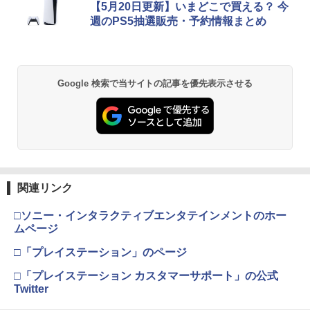
コード版
日本語専用 Console Language: Japan
ラー + USB-C® ケーブル
第三章 蛇神 (Amazon.co.jp限定オリジ
【5月20日更新】いまどこで買える？ 今
ese only (CFI-2200B01)
ナル三方背収納ケース付きコレクション)
週のPS5抽選販売・予約情報まとめ
￥1,980
(オリジナル特典:オリジナル巾着＋メー
￥5,832
￥8,300
カー特典:【坤と離】二振りの剣、十翼よ
￥55,000
「天気の子」Blu-rayスタンダード・エ
2
り来たる！スタジオ描き下ろしイラスト
ディション【Blu-ray】 [ 醍醐虎汰朗 ]
ボード付) [Blu-ray]
PRO FREAK Aoi V3 プロフリーク PS5
2
【純正品】Xbox ワイヤレス コントロー
PS4 NS pro Aoi 凸型 FPS 無段階高さ調
2
Google 検索で当サイトの記事を優先表示させる
￥4,290
￥10,780
スプラトゥーン レイダース -Switch2
Beast of Reincarnation -PS5 【特典】
ラー (ロボット ホワイト)
2
節profreak バージョン3 PS4 PS5 ninte
2
プロダクトコード 封入
ndo switch プロコン対応【定形外郵便
￥6,449
のみ送料無料】Playstation 5 特許取得
￥7,681
済み 日本製 しまリス堂
￥7,286
【特典付】【Blu-ray】【新品】 劇場版
3
劇場版「鬼滅の刃」無限城編 第一章 猗
2
「鬼滅の刃」無限城編 第一章 猗窩座再
窩座再来 通常版 [Blu-ray]
￥1,999
来 通常版 Blu-ray 佐賀
【純正品】Xbox ワイヤレス コントロー
3
￥3,982
ラー (カーボンブラック)
￥4,950
関連リンク
Nintendo Switch 2(日本語・国内専用)
【純正品】ディスクドライブ(CFI-ZDD1
3
3
J) PlayStation 5
PRO FREAK V2 KURENAI ( フリーク +
￥8,020
3
￥55,871
□ソニー・インタラクティブエンタテインメントのホー
ゴムキャップ ) ショートタイプ 凸型 プ
￥11,849
ロフリーク PS5 PS4 NSpro FPS 高さ調
ムページ
Thunderbolt Fantasy 東離劍遊紀4 4(完
劇場版「鬼滅の刃」無限城編 第一章 猗
4
3
節 profreek バージョン2 nintendo swit
全生産限定版)【Blu-ray】 [ 鳥海浩輔 ]
窩座再来 通常版 [DVD]
ch プロコン対応【定形外郵便のみ送料
□「プレイステーション」のページ
【純正品】Xbox 充電式バッテリー + US
4
無料】Playstation 5特許取得済み 日本
B-C ケーブル
￥6,436
￥3,523
製 しまリス堂
□「プレイステーション カスタマーサポート」の公式
【純正品】DualSense ワイヤレスコン
ニンテンドープリペイド番号 9000円|オ
4
4
Twitter
トローラー ミッドナイト ブラック(CFI-
ンラインコード版
￥2,618
￥3,490
ZCT2J01)