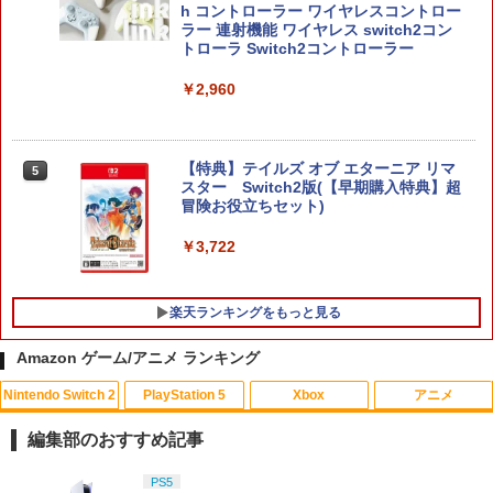
h コントローラー ワイヤレスコントロー
ラー 連射機能 ワイヤレス switch2コン
トローラ Switch2コントローラー
￥2,960
【特典】テイルズ オブ エターニア リマ
5
スター Switch2版(【早期購入特典】超
冒険お役立ちセット)
￥3,722
楽天ランキングをもっと見る
Amazon ゲーム/アニメ ランキング
Nintendo Switch 2
PlayStation 5
Xbox
アニメ
エイムアップリング FPS EVOgames 日
U.C.ガンダムBlu-rayライブラリーズ 機
1
1
本製 天然ゴム 6個セット PS5 PS4 Switc
動戦士ガンダム 逆襲のシャア【Blu-ra
編集部のおすすめ記事
h プロコン PC コントローラー用 エイム
y】 [ 古谷徹 ]
アシスト リング スポンジ リコイル制御
スプラトゥーン レイダース|オンライン
PlayStation 5 デジタル・エディション
【純正品】Xbox ワイヤレス コントロー
【Amazon.co.jp限定】劇場版モノノ怪
PS5
操作性向上 ゲーミング
1
1
1
1
￥3,344