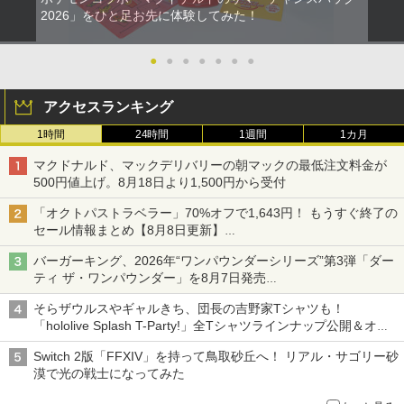
2026」をひと足お先に体験してみた！
●
●
●
●
●
●
●
アクセスランキング
1時間
24時間
1週間
1カ月
マクドナルド、マックデリバリーの朝マックの最低注文料金が
500円値上げ。8月18日より1,500円から受付
「オクトパストラベラー」70%オフで1,643円！ もうすぐ終了の
セール情報まとめ【8月8日更新】
ニンテンドーeショップでは「大神 絶景版」が67%オフで990円
バーガーキング、2026年“ワンパウンダーシリーズ”第3弾「ダー
ティ ザ・ワンパウンダー」を8月7日発売
「特製ガーリックマヨソース」を使用した超大型チーズバーガー
そらザウルスやギャルきち、団長の吉野家Tシャツも！
「hololive Splash T-Party!」全Tシャツラインナップ公開＆オン
ライン販売開始
Switch 2版「FFXIV」を持って鳥取砂丘へ！ リアル・サゴリー砂
漠で光の戦士になってみた