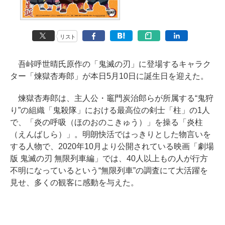
リスト
吾峠呼世晴氏原作の「鬼滅の刃」に登場するキャラク
ター「煉獄杏寿郎」が本日5月10日に誕生日を迎えた。
煉獄杏寿郎は、主人公・竈門炭治郎らが所属する“鬼狩
り”の組織「鬼殺隊」における最高位の剣士「柱」の1人
で、「炎の呼吸（ほのおのこきゅう）」を操る「炎柱
（えんばしら）」。明朗快活ではっきりとした物言いを
する人物で、2020年10月より公開されている映画「劇場
版 鬼滅の刃 無限列車編」では、40人以上もの人が行方
不明になっているという“無限列車”の調査にて大活躍を
見せ、多くの観客に感動を与えた。