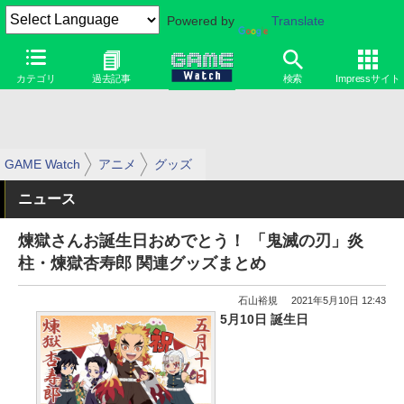
Powered by
Translate
カテゴリ
過去記事
検索
Impressサイト
GAME Watch
アニメ
グッズ
ニュース
煉獄さんお誕生日おめでとう！ 「鬼滅の刃」炎
柱・煉獄杏寿郎 関連グッズまとめ
石山裕規
2021年5月10日 12:43
5月10日 誕生日