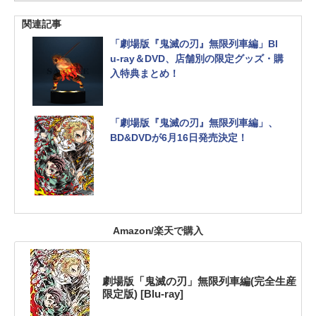
関連記事
「劇場版『鬼滅の刃』無限列車編」Bl
u-ray＆DVD、店舗別の限定グッズ・購
入特典まとめ！
「劇場版『鬼滅の刃』無限列車編」、
BD&DVDが6月16日発売決定！
Amazon/楽天で購入
劇場版「鬼滅の刃」無限列車編(完全生産
限定版) [Blu-ray]