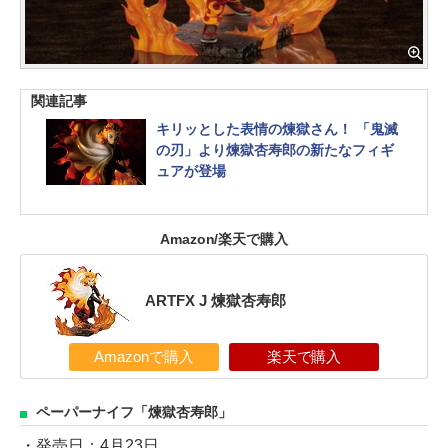
関連記事
キリッとした表情の煉獄さん！ 「鬼滅
の刃」より煉獄杏寿郎の新たなフィギ
ュアが登場
Amazon/楽天で購入
ARTFX J 煉獄杏寿郎
Amazonで購入
楽天で購入
ペーパーナイフ「煉獄杏寿郎」
・発売日：4月23日