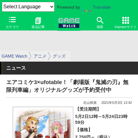
Powered by
Translate
カテゴリ
過去記事
検索
Impressサイト
GAME Watch
アニメ
グッズ
ニュース
エアコミケ3×ufotable！「劇場版『鬼滅の刃』無
限列車編」オリジナルグッズが予約受付中
石山裕規
2021年5月3日 13:42
【受注期間】
5月2日12時～5月24日23時
59分
【価格】
2,750円～（税込）