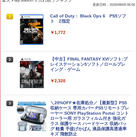
更新日時：2026/08/09 06:00
Joy-Con 2 充電グリップ
Call of Duty： Black Ops 6 PS5ソフ
1
1
ト Z指定
￥3,876
￥1,772
スプラトゥーン レイダース
2
【中古】FINAL FANTASY XVIソフト:プ
2
レイステーション5ソフト／ロールプレ
￥6,507
イング・ゲーム
￥2,320
任天堂 【Switch2】スプラトゥーン レイ
3
ダース [BEE-P-AADLA NSW2 スプラト
＼20%OFF★在庫処分／【最新型】PS5
3
ゥ-ン レイダ-ス]
収納ケース 専用カバー PS5リモートプレ
ーヤー SONY PlayStation Portal コント
ローラー用 ガラスフィルム付き 強化ガ
￥6,700
ラス 保護ケース ハードケース 収納バッ
グ 軽量 手提げかばん 液晶保護高透過率
キズ 飛散防止