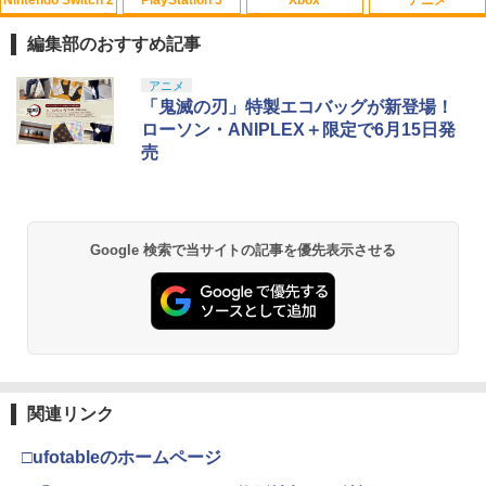
【中古】ぷよぷよ通 決定盤
1
編集部のおすすめ記事
￥358
スプラトゥーン レイダース|オンライン
PlayStation 5 デジタル・エディション
【純正品】Xbox ワイヤレス コントロー
劇場版「鬼滅の刃」無限城編 第一章 猗
アニメ
1
1
1
1
コード版
日本語専用 Console Language: Japan
ラー + USB-C® ケーブル
窩座再来 通常版 [Blu-ray]
「鬼滅の刃」特製エコバッグが新登場！
ese only (CFI-2200B01)
ローソン・ANIPLEX＋限定で6月15日発
￥5,832
￥8,300
￥3,982
【中古】アイドルマスター アニメ & G4
2
売
￥55,000
U!パック VOL.8
￥410
【純正品】Xbox ワイヤレス コントロー
2
スプラトゥーン レイダース -Switch2
劇場版「鬼滅の刃」無限城編 第一章 猗
Beast of Reincarnation -PS5 【特典】
ラー (ロボット ホワイト)
2
2
2
Google 検索で当サイトの記事を優先表示させる
窩座再来 通常版 [DVD]
プロダクトコード 封入
￥6,449
￥7,681
￥3,523
【中古】グランツーリスモ4
￥7,286
3
￥470
【純正品】Xbox ワイヤレス コントロー
3
ラー (カーボンブラック)
Nintendo Switch 2(日本語・国内専用)
【Amazon.co.jp限定】劇場版モノノ怪
【純正品】ディスクドライブ(CFI-ZDD1
3
3
3
第三章 蛇神 (Amazon.co.jp限定オリジ
J) PlayStation 5
関連リンク
【中古】I.Q FINAL
￥8,020
4
ナル三方背収納ケース付きコレクション)
￥56,068
(オリジナル特典:オリジナル巾着＋メー
￥11,849
□ufotableのホームページ
￥476
カー特典:【坤と離】二振りの剣、十翼よ
り来たる！スタジオ描き下ろしイラスト