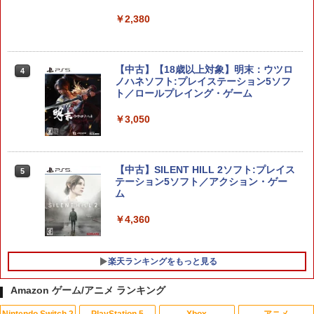
【楽天ブックス限定特典】ドンキーコン
4
￥2,380
グ バナンザ(「スーパーマリオ」ステッ
カー2種)
￥7,902
【中古】【18歳以上対象】明末：ウツロ
4
ノハネソフト:プレイステーション5ソフ
ト／ロールプレイング・ゲーム
【楽天ブックス限定特典】スプラトゥー
5
￥3,050
ン レイダース(メッシュトートバッグ
（アクリルチャーム付き）)
￥7,480
【中古】SILENT HILL 2ソフト:プレイス
5
テーション5ソフト／アクション・ゲー
ム
￥4,360
楽天ランキングをもっと見る
Amazon ゲーム/アニメ ランキング
Nintendo Switch 2
PlayStation 5
Xbox
アニメ