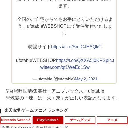
ます。
全国のご自宅からでもお手にとりいただけるよ
う、ufotableWEBSHOPにて受注受付いたしま
す。
特設サイト
https://t.co/SmICJEAQkC
ufotableWEBSHOP
https://t.co/QXXA5j0KPS
pic.t
witter.com/qt1WeEd1Sw
— ufotable (@ufotable)
May 2, 2021
©吾峠呼世晴/集英社・アニプレックス・ufotable
※煉獄の「煉」は「火＋東」が正しい表記となります。
楽天市場 ゲーム/アニメ ランキング
Nintendo Switch 2
PlayStation 5
ゲームグッズ
アニメ
楽天 PlayStation 5 売れ筋ランキング