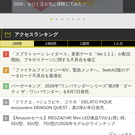
2026」をひと足お先に体験してみた！
●
●
●
●
●
●
●
アクセスランキング
1時間
24時間
1週間
1カ月
「スプラトゥーン レイダース」更新データ「Ver.1.1.1」が配信
開始。ブキやステージに関する不具合を修正
「ファイナルファンタジーXIV」緊急メンテへ。Switch2版のデ
ータロード不具合を最適化
バーガーキング、2026年“ワンパウンダーシリーズ”第3弾「ダー
ティ ザ・ワンパウンダー」を8月7日発売
「特製ガーリックマヨソース」を使用した超大型チーズバーガー
「ドラクエ」×ジェラピケ、コラボ「GELATO PIQUE
encounters DRAGON QUEST」第2弾が本日発売
アイスカップに入ったスライムやわたぼう、ベビーサタンなどが
【Amazonセール】REGZAの4K Mini LED液晶TVがお買い得。
オリジナルアートで登場
55V型、65V型、75V型の2026年モデルがラインナップ
もっと見る