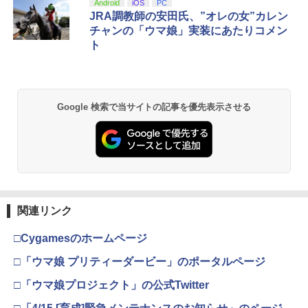
スプラトゥーン レイダース|オンライン
PlayStation 5 デジタル・エディション
【純正品】Xbox ワイヤレス コントロー
【Amazon.co.jp限定】劇場版モノノ怪
Android
iOS
PC
1
1
1
1
￥4,719
コード版
日本語専用 Console Language: Japan
ラー + USB-C® ケーブル
第三章 蛇神 (Amazon.co.jp限定オリジ
JRA調教師の安田氏、”オレの女”カレン
ese only (CFI-2200B01)
ナル三方背収納ケース付きコレクション)
チャンの「ウマ娘」実装にあたりコメン
(オリジナル特典:オリジナル巾着＋メー
￥5,832
￥8,300
ト
カー特典:【坤と離】二振りの剣、十翼よ
￥55,000
【中古】コナミ eBASEBALLパワフルプ
リョーマ！The Prince of Tennis 新生劇
2
2
り来たる！スタジオ描き下ろしイラスト
ロ野球2020 【Switch用 ソフト】【EC
場版テニスの王子様Blu-rayコレクター
ボード付) [Blu-ray]
センター】保証期間1週間
ズ・エディション(3枚組)【Blu-ray】 [
Xbox プリペイドカード 5,000円 デジタ
皆川純子 ]
2
￥10,780
スプラトゥーン レイダース -Switch2
Beast of Reincarnation -PS5 【特典】
ルコード 【旧 Xbox ギフトカード】 [オ
2
￥980
2
Google 検索で当サイトの記事を優先表示させる
プロダクトコード 封入
ンラインコード]
￥6,928
￥6,455
￥7,286
￥5,000
劇場版「鬼滅の刃」無限城編 第一章 猗
2
【中古】ザ クルー:モーターフェス -PS4
3
窩座再来 通常版 [Blu-ray]
新劇場版銀魂 -吉原大炎上ー (完全生産限
3
定版)【Blu-ray】 [ 杉田智和 ]
￥3,511
￥3,964
【純正品】Xbox ワイヤレス コントロー
3
Nintendo Switch 2(日本語・国内専用)
【純正品】ディスクドライブ(CFI-ZDD1
3
ラー (ロボット ホワイト)
3
￥7,722
J) PlayStation 5
関連リンク
￥55,871
￥7,681
￥11,849
□Cygamesのホームページ
劇場版「鬼滅の刃」無限城編 第一章 猗
3
【中古】【純正品】ワイヤレスコントロ
4
窩座再来 通常版 [DVD]
□「ウマ娘 プリティーダービー」のポータルページ
ーラー (DUALSHOCK 4) グレイシャ
Re:ゼロから始める異世界生活 4th seas
4
ー・ホワイト (CUH-ZCT2J13)
on 1【Blu-ray】 [ 長月達平 ]
【純正品】Xbox 充電式バッテリー + US
4
￥3,523
□「ウマ娘プロジェクト」の公式Twitter
【純正品】DualSense ワイヤレスコン
B-C ケーブル
ニンテンドープリペイド番号 9000円|オ
4
4
トローラー ミッドナイト ブラック(CFI-
￥3,859
ンラインコード版
￥7,821