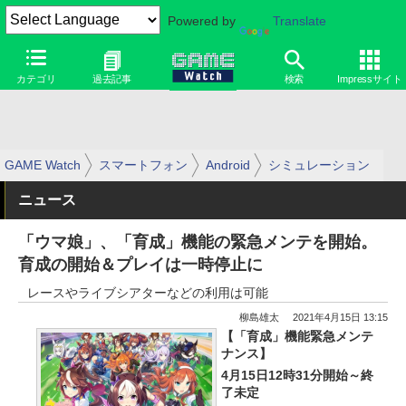
Powered by
Translate
カテゴリ
過去記事
検索
Impressサイト
GAME Watch
スマートフォン
Android
シミュレーション
ニュース
「ウマ娘」、「育成」機能の緊急メンテを開始。
育成の開始＆プレイは一時停止に
レースやライブシアターなどの利用は可能
柳島雄太
2021年4月15日 13:15
【「育成」機能緊急メンテ
ナンス】
4月15日12時31分開始～終
了未定