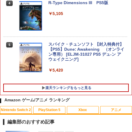
R-Type Dimensions III PS5版
4
【楽天ブックス限定特典+特典】空の軌
5
跡 the 2nd Nintendo Switch 2 Edition
￥5,105
(DLCチラシ：NEOブレイサー・アガッ
ト+【早期購入外付特典】DLCチラシ)
￥8,055
スパイク・チュンソフト 【封入特典付】
5
【PS5】Dune: Awakening （オンライ
ン専用） [ELJM-31027 PS5 デュ-ン ア
ウェイクニング]
￥5,420
楽天ランキングをもっと見る
Amazon ゲーム/アニメ ランキング
Nintendo Switch 2
PlayStation 5
Xbox
アニメ
【中古】とびだせ どうぶつの森
ONE PIECE ワンピース 21STシーズン
1
1
エッグヘッド編 PIECE.25【Blu-ray】 [
編集部のおすすめ記事
尾田栄一郎 ]
￥658