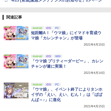
□「4/15 [育成]緊急メンテナンスのお知らせ」のページ
ZCT2J01)
￥2,618
￥9,000
￥10,737
劇場版「鬼滅の刃」無限城編 第一章 猗
4
[Switch 2] ぽこ あ ポケモン エキスパン
【楽天ブックス限定配送BOX】【楽天ブ
5
5
窩座再来 完全生産限定版 [Blu-ray]
関連記事
ションパス（ダウンロード版）※3,200
ックス限定グッズ+楽天ブックス限定先
ポイントまでご利用可
【純正品】Xbox ワイヤレス コントロー
着特典+他】劇場版「鬼滅の刃」無限城
ニンテンドープリペイド番号 5000円|オ
5
5
￥8,698
【純正品】DualSense ワイヤレスコン
ラー (カーボンブラック)
編 第一章 猗窩座再来(完全生産限定版)
ンラインコード版
5
Android
iOS
PC
トローラー(CFI-ZCT2J)
【Blu-ray】(キャラファイングラフ+タン
￥4,400
短距離A！「ウマ娘」にイマドキ育成ウ
ブラー+かるた+他) [ 吾峠呼世晴 ]
￥8,020
￥5,000
マ娘「カレンチャン」が登場
￥10,737
2021年4月15日
￥18,370
【Amazon.co.jp限定】劇場版モノノ怪
5
第三章 蛇神 (オリジナル特典:オリジナル
巾着＋メーカー特典:【坤と離】二振りの
Android
iOS
WIN
剣、十翼より来たる！スタジオ描き下ろ
「ウマ娘 プリティーダービー」、カレン
しイラストボード付) [DVD]
チャンが遂に実装！
2021年4月14日
￥8,800
Android
iOS
PC
「ウマ娘」、イベント終了によりタンホ
イザの「えい、えい、むん！」は「ばば
んば～♪」に進化
2021年4月15日