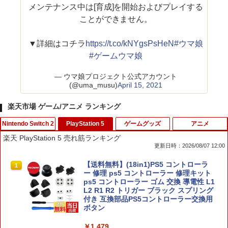
メンテナンス中は[育成]を開始およびプレイする
ことができません。
▼詳細はコチラ
https://t.co/kNYgsPsHeN
#ウマ娘
#ゲームウマ娘
— ウマ娘プロジェクト公式アカウント
(@uma_musu)
April 15, 2021
楽天市場 ゲーム/アニメ ランキング
Nintendo Switch 2
PlayStation 5
ゲームグッズ
アニメ
楽天 PlayStation 5 売れ筋ランキング
更新日時：2026/08/07 12:00
【特典】ドラゴンクエストモンスターズ
【送料無料】(18in1)PS5 コントローラ
1
1
4 枯れ木の国のビアンカ・フローラ S
ー 修理 ps5 コントローラー 修理キット
witch2版(【早期購入封入特典】冒険ス
ps5 コントローラー ゴム 交換 導電性 L1
タートダッシュセット)
L2 R1 R2 トリガー ブラック スプリング
付き 互換部品PS5コントローラー交換用
ボタン
￥7,623
￥1,479