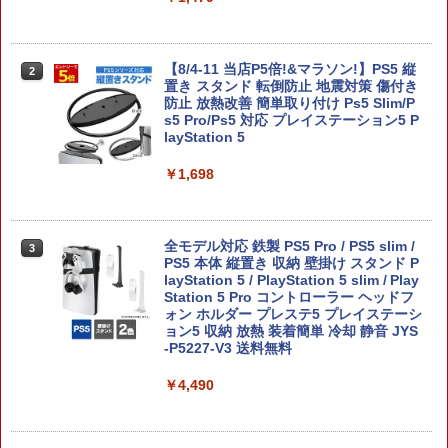
任天堂 【Switch2】ゼルダの伝説 ブレス
2
オブ ザ ワイルド Nintendo Switch 2 Ed
ition [NXS-P-AAAAH NSW2 ゼルダノデ
【8/4-11 当店P5倍!&マラソン!】PS5 縦
2
ンセツ ブレス オブ ザ ワイルド]
置き スタンド 転倒防止 地震対策 傷付き
防止 放熱改善 簡単取り付け Ps5 Slim/P
s5 Pro/Ps5 対応 プレイステーション5 P
￥7,710
layStation 5
￥1,698
鬼武者 Way of the Sword 【Switch2】
3
POT-P-ABNMA
全モデル対応 鉄製 PS5 Pro / PS5 slim /
￥7,730
3
PS5 本体 縦置き 収納 壁掛け スタンド P
layStation 5 / PlayStation 5 slim / Play
Station 5 Pro コントローラー ヘッドフ
ォン ホルダー プレステ5 プレイステーシ
ョン5 収納 放熱 装着簡単 冷却 静音 JYS
バイオハザード レクイエム Switch2版
4
-P5227-V3 送料無料
￥7,759
￥4,490