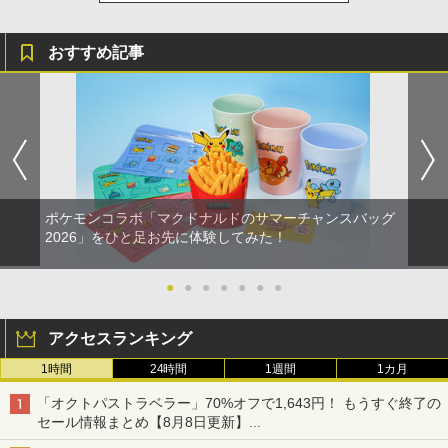
おすすめ記事
ポケモンコラボ「マクドナルドのサマーチャンスバッグ
2026」をひと足お先に体験してみた！
●
●
●
●
●
●
●
アクセスランキング
1時間
24時間
1週間
1カ月
「オクトパストラベラー」70%オフで1,643円！ もうすぐ終了の
セール情報まとめ【8月8日更新】
ニンテンドーeショップでは「大神 絶景版」が67%オフで990円