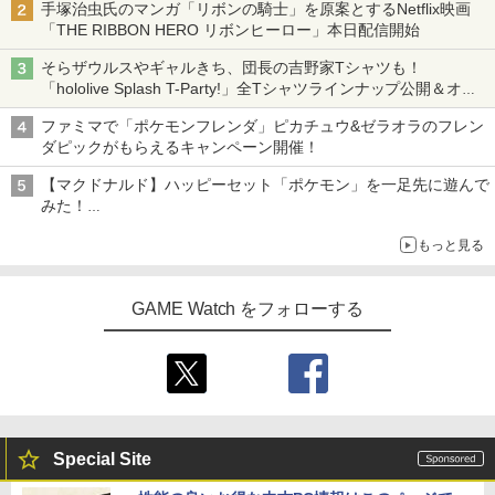
手塚治虫氏のマンガ「リボンの騎士」を原案とするNetflix映画
「THE RIBBON HERO リボンヒーロー」本日配信開始
そらザウルスやギャルきち、団長の吉野家Tシャツも！
「hololive Splash T-Party!」全Tシャツラインナップ公開＆オン
ライン販売開始
ファミマで「ポケモンフレンダ」ピカチュウ&ゼラオラのフレン
ダピックがもらえるキャンペーン開催！
【マクドナルド】ハッピーセット「ポケモン」を一足先に遊んで
みた！
30周年を記念して30種類のポケモンがおもちゃで登場
もっと見る
GAME Watch をフォローする
Special Site