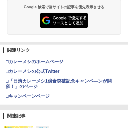
ss Adapter 2 ワイヤレス USBアダプタ
ー2 アダプタ スイッチ 8bit Switch Pro
【純正品】Xbox ワイヤレス コントロー
￥3,720
￥2,413
2
Google 検索で当サイトの記事を優先表示させる
スプラトゥーン レイダース -Switch2
劇場版「鬼滅の刃」無限城編 第一章 猗
Windows Mac Raspbery Xbox Series
Beast of Reincarnation -PS5 【特典】
ラー (ロボット ホワイト)
2
2
2
窩座再来 通常版 [DVD]
X＆S One コントローラー Bluetoothコ
プロダクトコード 封入
ントローラー PS5 PS4
￥6,446
￥7,681
￥3,523
￥7,286
￥2,690
シティーズ：スカイライン リマスター
【中古】【未使用品】ソウルフル・ワー
3
3
ジャパン・スペシャル・エディション
ルド MovieNEX [DVDのみ]
【純正品】Xbox ワイヤレス コントロー
3
ラー (カーボンブラック)
￥5,591
￥2,980
関連リンク
Nintendo Switch 2(日本語・国内専用)
【Amazon.co.jp限定】劇場版モノノ怪
【純正品】ディスクドライブ(CFI-ZDD1
3
3
【中古】Minecraft (マインクラフト) - S
3
3
第三章 蛇神 (Amazon.co.jp限定オリジ
J) PlayStation 5
witch
￥8,020
ナル三方背収納ケース付きコレクション)
￥55,491
□カレーメシのホームページ
(オリジナル特典:オリジナル巾着＋メー
￥11,980
￥2,910
カー特典:【坤と離】二振りの剣、十翼よ
□カレーメシの公式Twitter
【楽天ブックス限定特典+特典】METAL
ミュータント・ニンジャ・タートルズ2 2
4
4
り来たる！スタジオ描き下ろしイラスト
GEAR SOLID : MASTER COLLECTION
Kレストア版【Blu-ray】 [ ブライアン・
【純正品】Xbox 充電式バッテリー + US
4
ボード付) [Blu-ray]
□「日清カレーメシ1億食突破記念キャンペ―ンが開
Vol.2 PS5版(2連アクリルキーホルダー
トッチ ]
B-C ケーブル
催！」のページ
+【早期購入封入特典】DLCチラシ)
【純正品】DualSense ワイヤレスコン
ニンテンドープリペイド番号 9000円|オ
4
4
￥10,780
[Switch] Nintendo Switch Online + 追
トローラー ミッドナイト ブラック(CFI-
￥3,502
ンラインコード版
4
￥2,618
□キャンペーンページ
加パック個人プラン12か月（365日間）
ZCT2J01)
￥6,600
利用券 （ダウンロード版） ※1,000ポ
￥9,000
イントまでご利用可
￥10,737
劇場版「鬼滅の刃」無限城編 第一章 猗
4
ミュータント・タートルズ 2Kレストア
5
窩座再来 完全生産限定版 [Blu-ray]
関連記事
￥5,900
【特典】Beast of Reincarnation(【永
版【Blu-ray】 [ ブライアン・トッチ ]
【国内正規品】Thrustmaster スラスト
5
5
久封入特典】プロダクトコード)
マスター TH8S シフター - PC、PS4、P
ニンテンドープリペイド番号 5000円|オ
5
￥8,698