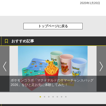
2020年1月20日
トップページに戻る
おすすめ記事
ポケモンコラボ「マクドナルドのサマーチャンスバッグ
2026」をひと足お先に体験してみた！
●
●
●
●
●
●
●