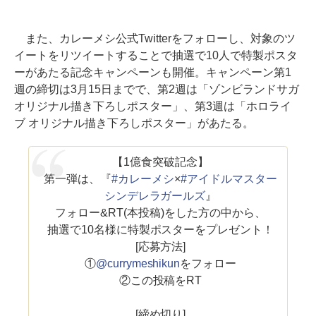
また、カレーメシ公式Twitterをフォローし、対象のツ
イートをリツイートすることで抽選で10人で特製ポスタ
ーがあたる記念キャンペーンも開催。キャンペーン第1
週の締切は3月15日までで、第2週は「ゾンビランドサガ
オリジナル描き下ろしポスター」、第3週は「ホロライ
ブ オリジナル描き下ろしポスター」があたる。
【1億食突破記念】
第一弾は、『
#カレーメシ
×
#アイドルマスター
シンデレラガールズ
』
フォロー&RT(本投稿)をした方の中から、
抽選で10名様に特製ポスターをプレゼント！
[応募方法]
①
@currymeshikun
をフォロー
②この投稿をRT
[締め切り]