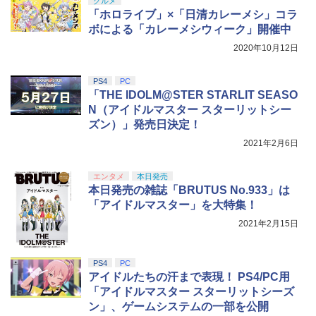
【純正品】DualSense ワイヤレスコン
S5、PS5 Pro、Xbox One、Xbox Serie
￥4,136
グルメ
ンラインコード版
5
トローラー(CFI-ZCT2J)
s X|S 対応の高精度 H パターン シフター
￥7,632
「ホロライブ」×「日清カレーメシ」コラ
TAITO TAS-L-001 アーケードメモリー
5
￥5,000
ボによる「カレーメシウィーク」開催中
ズVOL.1 Lite [イーグレットツー ミニ用
￥10,737
￥14,141
ソフト]
2020年10月12日
【Amazon.co.jp限定】劇場版モノノ怪
5
第三章 蛇神 (オリジナル特典:オリジナル
￥6,580
巾着＋メーカー特典:【坤と離】二振りの
PS4
PC
剣、十翼より来たる！スタジオ描き下ろ
「THE IDOLM@STER STARLIT SEASO
しイラストボード付) [DVD]
N（アイドルマスター スターリットシー
ズン）」発売日決定！
￥8,800
2021年2月6日
エンタメ
本日発売
本日発売の雑誌「BRUTUS No.933」は
「アイドルマスター」を大特集！
2021年2月15日
PS4
PC
アイドルたちの汗まで表現！ PS4/PC用
「アイドルマスター スターリットシーズ
ン」、ゲームシステムの一部を公開