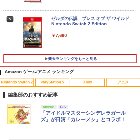
ゼルダの伝説 ブレス オブ ザ ワイルド
5
Nintendo Switch 2 Edition
￥7,680
楽天ランキングをもっと見る
Amazon ゲーム/アニメ ランキング
Nintendo Switch 2
PlayStation 5
Xbox
アニメ
CYBER ・ ブルーレイレンズクリーナー
【中古】ルイージマンション
【中古】カーズ2 MovieNEX [純正ブルー
1
1
1
パワフル湿式タイプ ( PS5 / PS4 用)
レイ＋純正ケース]
編集部のおすすめ記事
￥864
￥1,776
￥1,280
スプラトゥーン レイダース|オンライン
PlayStation 5 デジタル・エディション
【純正品】Xbox ワイヤレス コントロー
劇場版「鬼滅の刃」無限城編 第一章 猗
Android
iOS
1
1
1
1
コード版
日本語専用 Console Language: Japan
ラー + USB-C® ケーブル
窩座再来 通常版 [Blu-ray]
「アイドルマスターシンデレラガール
ese only (CFI-2200B01)
ズ」が日清「カレーメシ」とコラボ！
￥5,832
￥8,300
￥3,982
￥55,000
英雄伝説 創の軌跡 【PS5】 ELJM-3071
【8/11まで！抽選で最大全額ポイントバ
未来のミライ 期間限定スペシャルプライ
2
2
2
8
ック】 1ヶ月保証！ 8BitDo USB Wirele
ス版【Blu-ray】 [ 細田守 ]