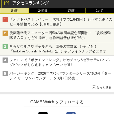
アクセスランキング
1時間
24時間
1週間
1カ月
「オクトパストラベラー」70%オフで1,643円！ もうすぐ終了の
セール情報まとめ【8月8日更新】
ニンテンドーeショップでは「大神 絶景版」が67%オフで990円
後藤隆幸氏アニメーター活動45年周年記念展開催！ 「攻殻機動
隊 S.A.C.」など生原画、総作画監督修正が展示
そらザウルスやギャルきち、団長の吉野家Tシャツも！
「hololive Splash T-Party!」全Tシャツラインナップ公開＆オン
ライン販売開始
ファミマで「ポケモンフレンダ」ピカチュウ&ゼラオラのフレン
ダピックがもらえるキャンペーン開催！
バーガーキング、2026年“ワンパウンダーシリーズ”第3弾「ダー
ティ ザ・ワンパウンダー」を8月7日発売
「特製ガーリックマヨソース」を使用した超大型チーズバーガー
もっと見る
GAME Watch をフォローする