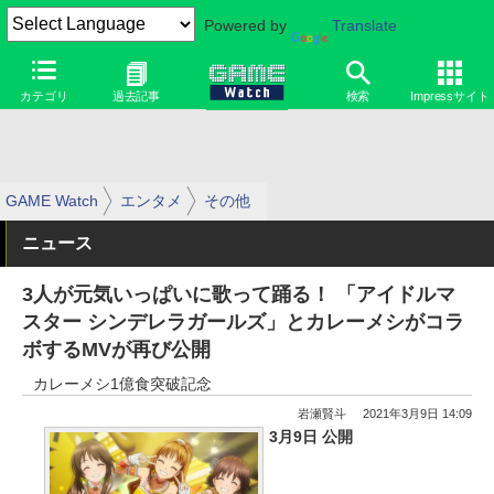
Powered by
Translate
カテゴリ
過去記事
検索
Impressサイト
GAME Watch
エンタメ
その他
ニュース
3人が元気いっぱいに歌って踊る！ 「アイドルマ
スター シンデレラガールズ」とカレーメシがコラ
ボするMVが再び公開
カレーメシ1億食突破記念
岩瀬賢斗
2021年3月9日 14:09
3月9日 公開