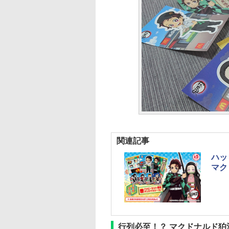
関連記事
ハッ
マク
行列必至！？ マクドナルド