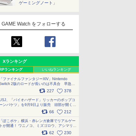
ゲーミングノート」
GAME Watch をフォローする
Xランキング
RPランキング
いいねランキング
「ファイナルファンタジーXIV」Nintendo
Switch 2版のロードが長いのは不具合 早急に
アップデートできるよう対応中
227
378
pic.x.com/s9S3nRCAGa
USJ、「バイオハザード」リッカーのポップコ
ーンバケツ」を9月9日より販売 頭部が開く仕
組み。味は恐怖を堪のう「味噌フレーバー」
66
212
pic.x.com/81MuXGahVM
「ぽこポケ」横浜・赤レンガ倉庫でリアルゲー
トが開通！ ワニノコ、ミズゴロウ、アシマリ登
場シーンをレポート pic.x.com/LDgEByVl6D
62
230