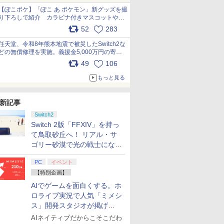
【ぽこポケ】「ぽこ あ ポケモン」新グッズを撮
り下ろしで紹介 カラビナ付きマスコットやス
クエアポーチが仲間入り
52
283
pic.x.com/XmVAgBxaW5
任天堂、令和8年熊本地震で被災したSwitch2な
どの無償修理を実施。義援金5,000万円の寄付
も発表 pic.x.com/BAYsMfUfUC
49
106
もっと見る
新記事
Switch2
Switch 2版「FFXIV」を持っ
て鳥取砂丘へ！ リアル・サ
ゴリー砂漠で光の戦士になっ
てみた
PC
イベント
【特別企画】
AIでゲームを面白くする。ホ
ロライブ実況で人気「ミメシ
ス」開発スタジオが掲げ
る“AI活用の信念”とは？【講
AIネイティブだからこそこだわ