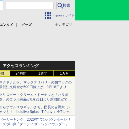
Impress サイト
全カテゴリ
エンタメ
グッズ
アクセスランキング
時間
24時間
1週間
1カ月
マクドナルド、マックデリバリーの朝マックの
最低注文料金が500円値上げ。8月18日より
1,500円から受付
クリスピー・クリーム・ドーナツと「ハリポ
タ」のコラボ商品が8月21日より期間限定で発
売
そらザウルスやギャルきち、団長の吉野家Tシ
組分け帽子ドーナツなど見た目も楽しい商品が
ャツも！「hololive Splash T-Party!」全Tシャツ
登場
ラインナップ公開＆オンライン販売開始
バーガーキング、2026年“ワンパウンダーシリ
ーズ”第3弾「ダーティ ザ・ワンパウンダー」を
8月7日発売