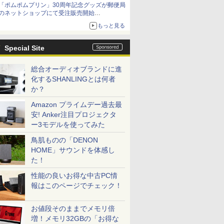
「ポムポムプリン」30周年記念グッズが郵便局
「特製ガーリックマヨソース」を使用した超大
のネットショップにて受注販売開始
型チーズバーガー
「おもちもちもちクッション」など今年だけの
もっと見る
限定商品が登場
Special Site
総合オーディオブランドに進
化するSHANLINGとは何者
か？
Amazon プライムデー過去最
安! Anker注目プロジェクタ
ー3モデルを使ってみた
鳥肌ものの「DENON
HOME」サウンドを体感し
た！
性能の良いお得な中古PC情
報はこのページでチェック！
お値段そのままでメモリ倍
増！メモリ32GBの「お得な