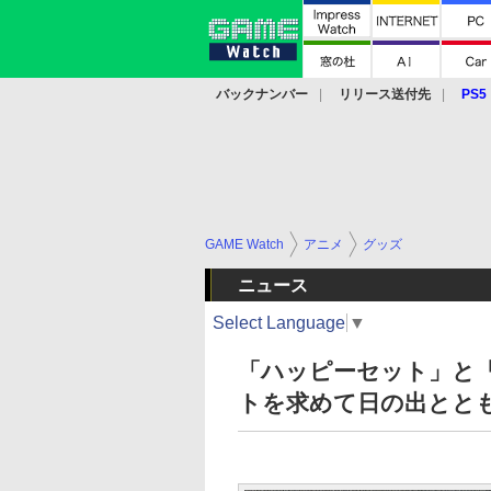
バックナンバー
リリース送付先
PS5
モバイル
eスポーツ
クラウド
PS
GAME Watch
アニメ
グッズ
ニュース
Select Language
▼
「ハッピーセット」と
トを求めて日の出とと