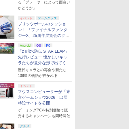
演レポート】
る「プレーヤーにとって面白い
かどうか」
イベント
ゲームグッズ
ブリッツボールのクッショ
ン！ 「ファイナルファンタ
ジーX」25周年展覧会のグッ
ズ情報が公開
Android
iOS
PC
「幻想水滸伝 STAR LEAP」
先行レビュー 懐かしいキャ
ラたちが意外な形で出てくる
シリーズ完全新作！
歴代キャラとの再会や新たな
108星の物語が描かれる
イベント
マウスコンピューターが「東
京ゲームショウ2026」出展
特設サイトを公開
ゲーミングPCを特別価格で販
売するキャンペーンも同時開催
グルメ