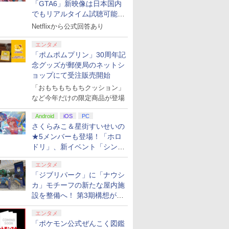
「GTA6」新映像は日本国内
でもリアルタイム試聴可能。
しかも日本語字幕付き
Netflixから公式回答あり
エンタメ
「ポムポムプリン」30周年記
念グッズが郵便局のネットシ
ョップにて受注販売開始
「おもちもちもちクッション」
など今年だけの限定商品が登場
Android
iOS
PC
さくらみこ＆星街すいせいの
★5メンバーも登場！「ホロ
ドリ」、新イベント「シンク
ロする夏のスパークル」がス
エンタメ
タート
「ジブリパーク」に「ナウシ
カ」モチーフの新たな屋内施
設を整備へ！ 第3期構想が公
開
エンタメ
「ポケモン公式ぜんこく図鑑