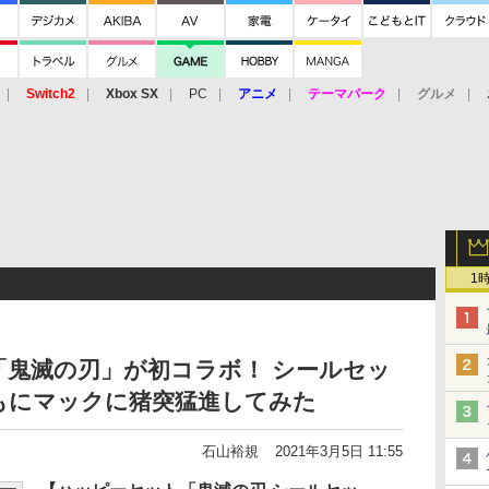
Switch2
Xbox SX
PC
アニメ
テーマパーク
グルメ
 Vita
3DS
アーケード
VR
1
「鬼滅の刃」が初コラボ！ シールセッ
もにマックに猪突猛進してみた
石山裕規
2021年3月5日 11:55