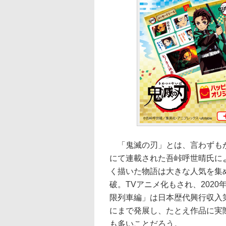
「鬼滅の刃」とは、言わずもが
にて連載された吾峠呼世晴氏に
く描いた物語は大きな人気を集め
破。TVアニメ化もされ、202
限列車編」は日本歴代興行収入
にまで発展し、たとえ作品に実
も多いことだろう。