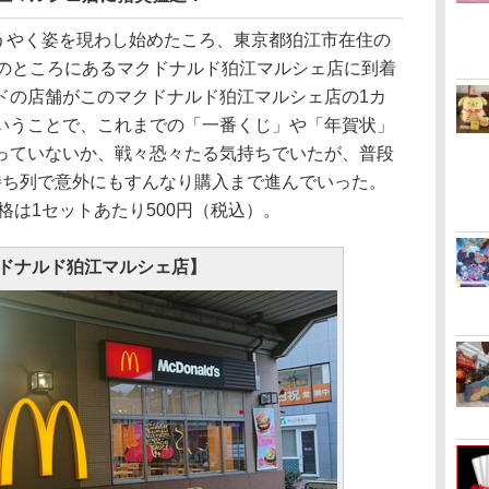
ようやく姿を現わし始めたころ、東京都狛江市在住の
どのところにあるマクドナルド狛江マルシェ店に到着
ドの店舗がこのマクドナルド狛江マルシェ店の1カ
いうことで、これまでの「一番くじ」や「年賀状」
っていないか、戦々恐々たる気持ちでいたが、普段
待ち列で意外にもすんなり購入まで進んでいった。
格は1セットあたり500円（税込）。
ドナルド狛江マルシェ店】