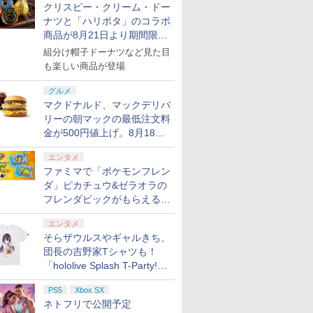
クリスピー・クリーム・ドー
ナツと「ハリポタ」のコラボ
商品が8月21日より期間限定
で発売
組分け帽子ドーナツなど見た目
も楽しい商品が登場
グルメ
マクドナルド、マックデリバ
リーの朝マックの最低注文料
金が500円値上げ。8月18日
より1,500円から受付
エンタメ
ファミマで「ポケモンフレン
ダ」ピカチュウ&ゼラオラの
フレンダピックがもらえるキ
ャンペーン開催！
エンタメ
そらザウルスやギャルきち、
団長の吉野家Tシャツも！
「hololive Splash T-Party!」
全Tシャツラインナップ公開
PS5
Xbox SX
＆オンライン販売開始
ネトフリで公開予定