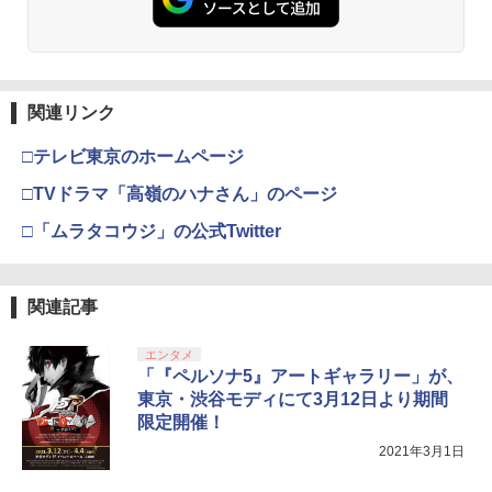
【特典】冒険家エリオットの千年物語 P
【中古】【未使用品】モアナと伝説の海
3
3
S5版(【早期購入封入特典】エリオット
2 [DVDのみ]
ゲーム機 本体 脳を鍛える大人の娯楽ゲ
3
旅立ちパック)
【純正品】Xbox ワイヤレス コントロー
ーム 4タイトル収録 HDMI 差すだけ ワイ
3
ラー (カーボンブラック)
ヤレスコントローラー 付き 麻雀 将棋 脳
￥3,480
スプラトゥーン レイダース -Switch2
3
【Amazon.co.jp限定】劇場版モノノ怪
【純正品】ディスクドライブ(CFI-ZDD1
3
3
トレ ゲーム イーハトーヴォ物語 サラブ
￥5,236
第三章 蛇神 (Amazon.co.jp限定オリジ
J) PlayStation 5
関連リンク
レッドブリーダー3 KTFC-008B【メール
￥8,020
￥6,447
ナル三方背収納ケース付きコレクション)
便送料無料】
(オリジナル特典:オリジナル巾着＋メー
￥11,849
□テレビ東京のホームページ
カー特典:【坤と離】二振りの剣、十翼よ
￥4,980
機動戦士ガンダムSEED FREEDOM(通常
コナミデジタルエンタテインメント 【封
4
4
り来たる！スタジオ描き下ろしイラスト
□TVドラマ「高嶺のハナさん」のページ
版)【Blu-ray】 [ 矢立肇 ]
入特典付】【PS5】METAL GEAR SOLI
【純正品】Xbox 充電式バッテリー + US
4
ボード付) [Blu-ray]
D: MASTER COLLECTION Vol.2 [ELJM
B-C ケーブル
□「ムラタコウジ」の公式Twitter
【純正品】DualSense ワイヤレスコン
-30900 PS5 メタルギアソリッド マスタ-
￥4,032
ニンテンドープリペイド番号 9000円|オ
4
4
￥10,780
トローラー ミッドナイト ブラック(CFI-
コレクション 2]
ンラインコード版
【中古】LoveR Kiss Endless Memorie
￥2,618
4
ZCT2J01)
s Nintendo Switch 2 Edition
￥5,610
￥9,000
関連記事
￥10,737
￥5,559
羅小黒戦記 ぼくが選ぶ未来(通常版)【Bl
5
劇場版「鬼滅の刃」無限城編 第一章 猗
4
u-ray】 [ MTJJ ]
窩座再来 完全生産限定版 [Blu-ray]
【国内正規品】Thrustmaster スラスト
5
エンタメ
マスター TH8S シフター - PC、PS4、P
【当店独自で＋P10倍★要エントリー】
￥5,645
ニンテンドープリペイド番号 5000円|オ
「『ペルソナ5』アートギャラリー」が、
5
5
￥8,698
【純正品】DualSense ワイヤレスコン
S5、PS5 Pro、Xbox One、Xbox Serie
【中古】[PS5] プラグマタ(PRAGMATA)
ンラインコード版
5
ゲーム&ウオッチ スーパーマリオブラザ
5
東京・渋谷モディにて3月12日より期間
トローラー(CFI-ZCT2J)
s X|S 対応の高精度 H パターン シフター
通常版 カプコン(20260417)
ーズ
限定開催！
￥5,000
￥10,737
￥14,141
￥5,640
￥6,500
2021年3月1日
『映画 ラブライブ！蓮ノ空女学院スクー
5