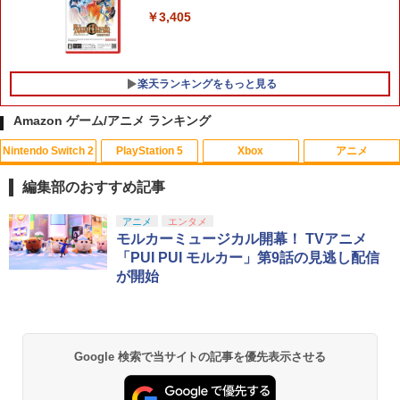
￥3,405
楽天ランキングをもっと見る
Amazon ゲーム/アニメ ランキング
Nintendo Switch 2
PlayStation 5
Xbox
アニメ
ソニー・インタラクティブエンタテイン
【サマーセール中！30%off！】オンライ
【中古】アナと雪の女王 MovieNEX [ブ
1
1
1
メント 【PS5】メディアリモコン [CFI-Z
ン リアル 脱出 ゲーム 『 大迷宮 パズル
ルーレイ+DVD+デジタルコピー（クラウ
編集部のおすすめ記事
MR1J PS5 リモコン]
キャッスル からの 脱出 』 SCRAP 4人
ド対応）+MovieNEXワールド] [Blu-ray]
謎解き ナゾトキ スクラップ 脱出ゲーム
スプラトゥーン レイダース|オンライン
PlayStation 5 デジタル・エディション
【純正品】Xbox ワイヤレス コントロー
劇場版「鬼滅の刃」無限城編 第一章 猗
アニメ
エンタメ
1
1
1
1
￥3,980
￥799
コード版
日本語専用 Console Language: Japan
ラー + USB-C® ケーブル
窩座再来 通常版 [Blu-ray]
モルカーミュージカル開幕！ TVアニメ
￥2,100
ese only (CFI-2200B01)
「PUI PUI モルカー」第9話の見逃し配信
￥5,832
￥8,300
￥3,982
が開始
￥55,000
アストロボット
【中古】【未使用品】プレデター：バッ
2
2
【中古】The Elder Scrolls V: Skyrim S
ドランド [純正ブルーレイ＋純正ケース]
2
PECIAL EDITION 【CEROレーティング
￥4,968
【純正品】Xbox ワイヤレス コントロー
「Z」】 - PS4
2
￥3,280
Nintendo Switch 2(日本語・国内専用)
劇場版「鬼滅の刃」無限城編 第一章 猗
Beast of Reincarnation -PS5 【特典】
ラー (ロボット ホワイト)
2
2
2
Google 検索で当サイトの記事を優先表示させる
窩座再来 通常版 [DVD]
プロダクトコード 封入
￥3,015
￥55,000
￥7,681
￥3,523
￥7,286