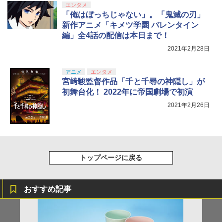
ルアイドルクラブ Bloom Garden Part
エンタメ
y』Blu-ray（特装限定版）
「俺はぼっちじゃない」。「鬼滅の刃」
新作アニメ「キメツ学園 バレンタイン
￥8,589
編」全4話の配信は本日まで！
2021年2月28日
アニメ
エンタメ
宮﨑駿監督作品「千と千尋の神隠し」が
初舞台化！ 2022年に帝国劇場で初演
2021年2月26日
トップページに戻る
おすすめ記事