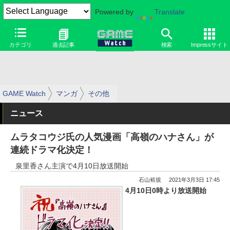
Powered by
Translate
カテゴリ
過去記事
検索
Impressサイト
GAME Watch
マンガ
その他
ニュース
ムラタコウジ氏の人気漫画「高嶺のハナさん」が
連続ドラマ化決定！
泉里香さん主演で4月10日放送開始
石山裕規
2021年3月3日 17:45
4月10日0時より放送開始