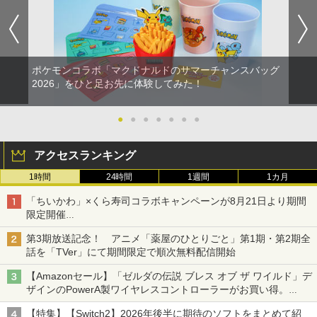
ポケモンコラボ「マクドナルドのサマーチャンスバッグ
2026」をひと足お先に体験してみた！
●
●
●
●
●
●
●
アクセスランキング
1時間
24時間
1週間
1カ月
「ちいかわ」×くら寿司コラボキャンペーンが8月21日より期間
限定開催
オリジナルの湯呑みや寿司皿が景品に登場！
第3期放送記念！ アニメ「薬屋のひとりごと」第1期・第2期全
話を「TVer」にて期間限定で順次無料配信開始
【Amazonセール】「ゼルダの伝説 ブレス オブ ザ ワイルド」デ
ザインのPowerA製ワイヤレスコントローラーがお買い得。
Switch2でも使用可能
【特集】【Switch2】2026年後半に期待のソフトをまとめて紹