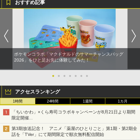
おすすめ記事
ポケモンコラボ「マクドナルドのサマーチャンスバッグ
2026」をひと足お先に体験してみた！
●
●
●
●
●
●
●
アクセスランキング
1時間
24時間
1週間
1カ月
「ちいかわ」×くら寿司コラボキャンペーンが8月21日より期間
限定開催
オリジナルの湯呑みや寿司皿が景品に登場！
第3期放送記念！ アニメ「薬屋のひとりごと」第1期・第2期全
話を「TVer」にて期間限定で順次無料配信開始