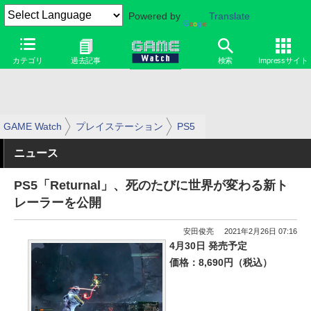
Powered by
Translate
カテゴリ
過去記事
検索
Impressサイト
GAME Watch
プレイステーション
PS5
ニュース
PS5「Returnal」、死のたびに世界が変わる新ト
レーラーを公開
安田俊亮
2021年2月26日 07:16
4月30日 発売予定
価格：8,690円（税込）